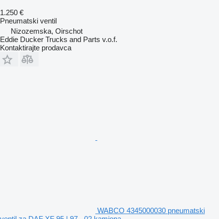
1.250 €
Pneumatski ventil
Nizozemska, Oirschot
Eddie Ducker Trucks and Parts v.o.f.
Kontaktirajte prodavca
WABCO 4345000030 pneumatski
ventil za DAF XF 95 | 97 - 02 kamiona