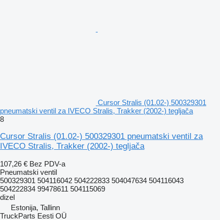
Cursor Stralis (01.02-) 500329301
pneumatski ventil za IVECO Stralis, Trakker (2002-) tegljača
8
Cursor Stralis (01.02-) 500329301 pneumatski ventil za
IVECO Stralis, Trakker (2002-) tegljača
107,26 €
Bez PDV-a
Pneumatski ventil
500329301 504116042 504222833 504047634 504116043
504222834 99478611 504115069
dizel
Estonija, Tallinn
TruckParts Eesti OÜ