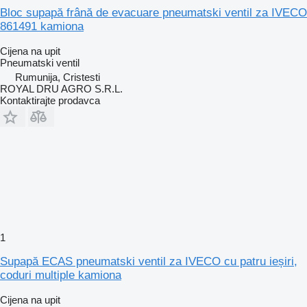
Bloc supapă frână de evacuare pneumatski ventil za IVECO
861491 kamiona
Cijena na upit
Pneumatski ventil
Rumunija, Cristesti
ROYAL DRU AGRO S.R.L.
Kontaktirajte prodavca
1
Supapă ECAS pneumatski ventil za IVECO cu patru ieșiri,
coduri multiple kamiona
Cijena na upit