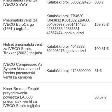
Pneumatski ventil za
Kataloški broj: 5803292426
300 €
IVECO S-WAY
Kataloški broj: ZB4630
Pneumatski ventil za
K043832 K001982 ZB4600
IVECO EuroCargo
504070937 5801414425
169,35 €
(1991-) tegljača
42536555 42536551
42567474, gorivo: dizel
Holset pneumatski ventil
Kataloški broj: 4042282
za IVECO Stralis,
100,81 €
504203276, gorivo: dizel
Trakker (2002-) tegljača
IVECO Compressed Air
System Vooras ventiel
Kataloški broj: 4728800200
51 €
Rechts pneumatski
ventil za kamiona
Knorr-Bremse Zespół
przygotowania
powietrza LA8609
69,67 €
pneumatski ventil za
IVECO Stralis tegljača