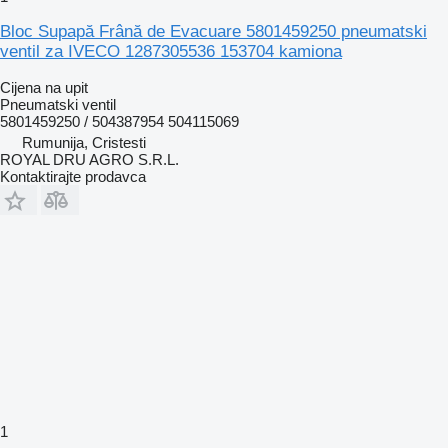
Bloc Supapă Frână de Evacuare 5801459250 pneumatski
ventil za IVECO 1287305536 153704 kamiona
Cijena na upit
Pneumatski ventil
5801459250 / 504387954 504115069
Rumunija, Cristesti
ROYAL DRU AGRO S.R.L.
Kontaktirajte prodavca
1