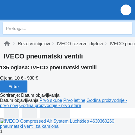
Rezervni dijelovi
IVECO rezervni dijelovi
IVECO pneu
IVECO pneumatski ventili
135 oglasa:
IVECO pneumatski ventili
Cijena:
10 € - 930 €
Filter
Sortiranje
:
Datum objavljivanja
Datum objavljivanja
Prvo skupe
Prvo jeftine
Godina proizvodnje -
prvo novi
Godina proizvodnje - prvo stare
1