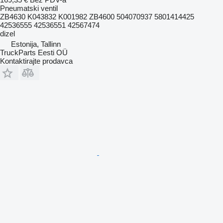
Pneumatski ventil
ZB4630 K043832 K001982 ZB4600 504070937 5801414425
42536555 42536551 42567474
dizel
Estonija, Tallinn
TruckParts Eesti OÜ
Kontaktirajte prodavca