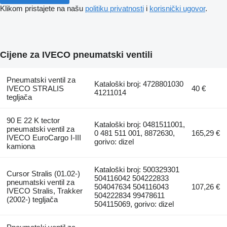
Klikom pristajete na našu
politiku privatnosti
i
korisnički ugovor
.
Cijene za IVECO pneumatski ventili
Pneumatski ventil za
Kataloški broj: 4728801030
IVECO STRALIS
40 €
41211014
tegljača
90 E 22 K tector
Kataloški broj: 0481511001,
pneumatski ventil za
0 481 511 001, 8872630,
165,29 €
IVECO EuroCargo I-III
gorivo: dizel
kamiona
Kataloški broj: 500329301
Cursor Stralis (01.02-)
504116042 504222833
pneumatski ventil za
504047634 504116043
107,26 €
IVECO Stralis, Trakker
504222834 99478611
(2002-) tegljača
504115069, gorivo: dizel