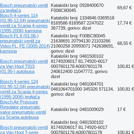
Bosch pneumatski ventil
Kataloški broj: 0928400670
69,67 €
za tegljača
F008C80045
Bosch 4-series 114
Kataloški broj: 1334846 0369518
(01.95-12.04) pneumatski
8169586 8169587 2247022
17,74 €
ventil za Scania 4-series
367739, gorivo: dizel
(1995-2006) kamiona
Bosch FL II (01.06-)
Kataloški broj: F00BC80045
pneumatski ventil za
21638691 20794130 21103266
68,55 €
Volvo FL, FE (2005-2014)
21060258 20993071 742638691,
kamiona
gorivo: dizel
Kataloški broj: 0481500102
Bosch pneumatski ventil
81749206017 81.74920-6017
za Van Hool T915
0007601178 A0007601178
100,81 €
(01.95-) autobusa
240612400 11047772, gorivo:
dizel
Bosch 4-series 124
Kataloški broj: 0481064701
(01.95-12.04) pneumatski
0481064701000 345326 571134,
100,81 €
ventil za Scania 4-series
gorivo: dizel
(1995-2006) tegljača
Bosch Air Pressure
Regulator pneumatic
Kataloški broj: 0481009029
17 €
valve pneumatski ventil
za Scania autobusa
Kataloški broj: 0481500102
Bosch pneumatski ventil
81749206017 81.74920-6017
za Van Hool T-serie
0007601178 A0007601178
100,81 €