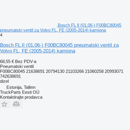
Bosch FL II (01.06-) F00BC80045
pneumatski ventil za Volvo FL, FE (2005-2014) kamiona
4
Bosch FL II (01.06-) F00BC80045 pneumatski ventil za
Volvo FL, FE (2005-2014) kamiona
68,55 €
Bez PDV-a
Pneumatski ventil
F00BC80045 21638691 20794130 21103266 21060258 20993071
742638691
dizel
Estonija, Tallinn
TruckParts Eesti OÜ
Kontaktirajte prodavca