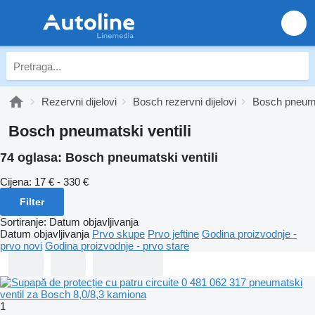
Rezervni dijelovi
Bosch rezervni dijelovi
Bosch pneum
Bosch pneumatski ventili
74 oglasa:
Bosch pneumatski ventili
Cijena:
17 € - 330 €
Filter
Sortiranje
:
Datum objavljivanja
Datum objavljivanja
Prvo skupe
Prvo jeftine
Godina proizvodnje -
prvo novi
Godina proizvodnje - prvo stare
1