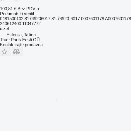
100,81 €
Bez PDV-a
Pneumatski ventil
0481500102 81749206017 81.74920-6017 0007601178 A0007601178
240612400 11047772
dizel
Estonija, Tallinn
TruckParts Eesti OÜ
Kontaktirajte prodavca