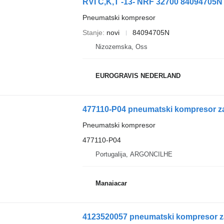
RVI C,K,T -13- NRF 32700 84094705N
Pneumatski kompresor
Stanje
novi
84094705N
Nizozemska, Oss
EUROGRAVIS NEDERLAND
477110-P04 pneumatski kompresor za 
Pneumatski kompresor
477110-P04
Portugalija, ARGONCILHE
Manaiacar
4123520057 pneumatski kompresor za 