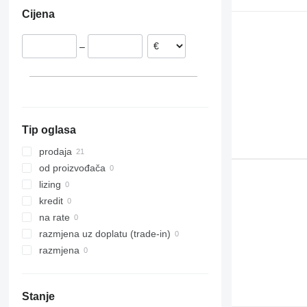
Portugalija
Cijena
Litvanija
Grčka
–
Nizozemska
Letonija
Tip oglasa
prodaja
od proizvođača
lizing
kredit
na rate
razmjena uz doplatu (trade-in)
razmjena
Stanje