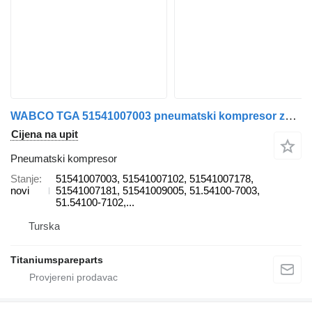
WABCO TGA 51541007003 pneumatski kompresor za MAN MAN TGA kamiona
Cijena na upit
Pneumatski kompresor
Stanje
51541007003, 51541007102, 51541007178,
novi
51541007181, 51541009005, 51.54100-7003,
51.54100-7102,...
Turska
Titaniumspareparts