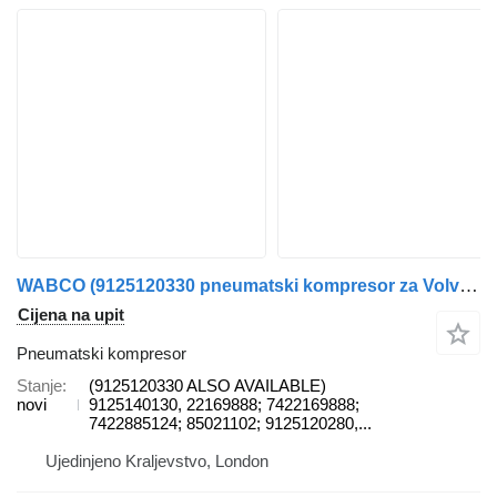
WABCO (9125120330 pneumatski kompresor za Volvo kamiona
Cijena na upit
Pneumatski kompresor
Stanje
(9125120330 ALSO AVAILABLE)
novi
9125140130, 22169888; 7422169888;
7422885124; 85021102; 9125120280,...
Ujedinjeno Kraljevstvo, London