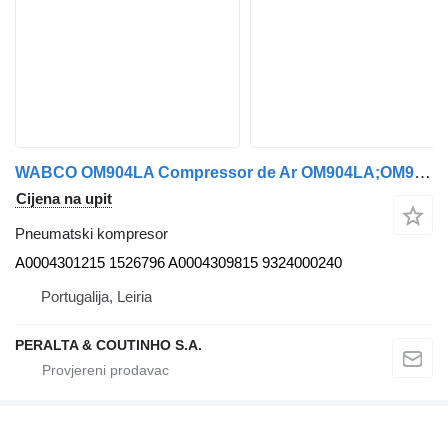
WABCO OM904LA Compressor de Ar OM904LA;OM906LA A0004301215 pneumatski kompresor za Mercedes-Benz kamiona
Cijena na upit
Pneumatski kompresor
A0004301215 1526796 A0004309815 9324000240
Portugalija, Leiria
PERALTA & COUTINHO S.A.