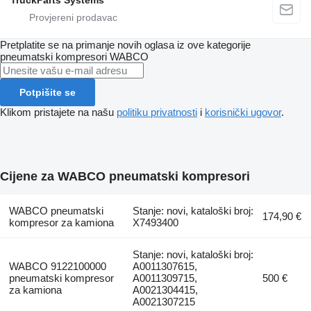
TruckParts Systems
Pretplatite se na primanje novih oglasa iz ove kategorije
pneumatski kompresori
WABCO
Potpišite se
Klikom pristajete na našu
politiku privatnosti
i
korisnički ugovor
.
Cijene za WABCO pneumatski kompresori
WABCO pneumatski
Stanje: novi, kataloški broj:
174,90 €
kompresor za kamiona
X7493400
Stanje: novi, kataloški broj:
WABCO 9122100000
A0011307615,
pneumatski kompresor
A0011309715,
500 €
za kamiona
A0021304415,
A0021307215