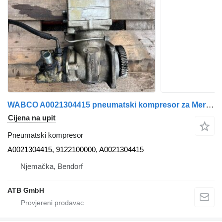
WABCO A0021304415 pneumatski kompresor za Mercedes-Benz Atego kamiona
Cijena na upit
Pneumatski kompresor
A0021304415, 9122100000, A0021304415
Njemačka, Bendorf
ATB GmbH