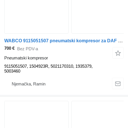
WABCO 9115051507 pneumatski kompresor za DAF VOLVO SCANIA RENAULT kamiona
700 €
Bez PDV-a
Pneumatski kompresor
9115051507, 1504923R, 5021170310, 1935379,
5003460
Njemačka, Ramin