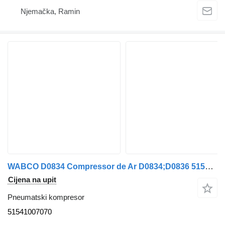
Njemačka, Ramin
WABCO D0834 Compressor de Ar D0834;D0836 51541007070 pneumatski kompresor za MAN kamiona
Cijena na upit
Pneumatski kompresor
51541007070