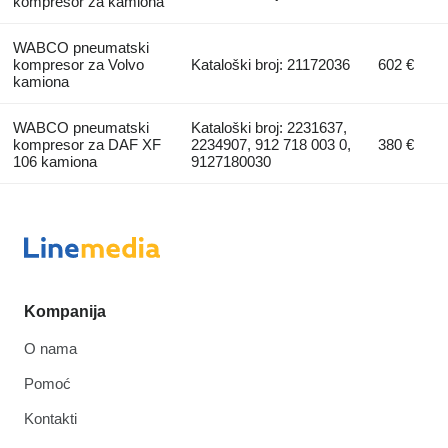
kompresor za kamiona
WABCO pneumatski
kompresor za Volvo
Kataloški broj: 21172036
602 €
kamiona
WABCO pneumatski
Kataloški broj: 2231637,
kompresor za DAF XF
2234907, 912 718 003 0,
380 €
106 kamiona
9127180030
Kompanija
O nama
Pomoć
Kontakti