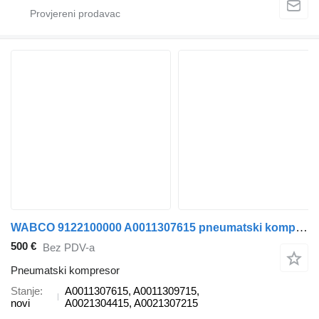
WABCO 9122100000 A0011307615 pneumatski kompresor za kamiona
500 €
Bez PDV-a
Pneumatski kompresor
Stanje
A0011307615, A0011309715,
novi
A0021304415, A0021307215