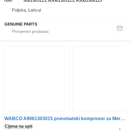
novi
9061305115, A9061305115, A9061306115
Poljska, Łańcut
GENUINE PARTS
WABCO A9061303015 pneumatski kompresor za Mercedes-Benz ATEGO AXOR kamiona
Cijena na upit