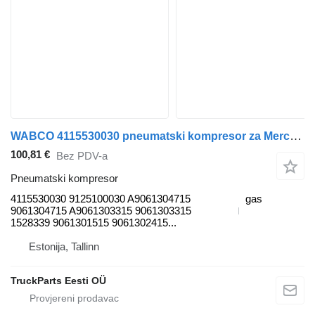
WABCO 4115530030 pneumatski kompresor za Mercedes-Benz Econic (1998-2014) kamiona
100,81 €
Bez PDV-a
Pneumatski kompresor
4115530030 9125100030 A9061304715
gas
9061304715 A9061303315 9061303315
1528339 9061301515 9061302415...
Estonija, Tallinn
TruckParts Eesti OÜ