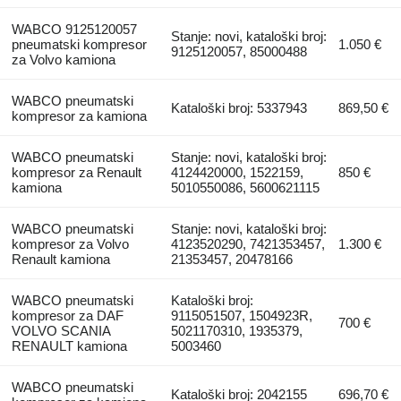
WABCO 9125120057
Stanje: novi, kataloški broj:
pneumatski kompresor
1.050 €
9125120057, 85000488
za Volvo kamiona
WABCO pneumatski
Kataloški broj: 5337943
869,50 €
kompresor za kamiona
WABCO pneumatski
Stanje: novi, kataloški broj:
kompresor za Renault
4124420000, 1522159,
850 €
kamiona
5010550086, 5600621115
WABCO pneumatski
Stanje: novi, kataloški broj:
kompresor za Volvo
4123520290, 7421353457,
1.300 €
Renault kamiona
21353457, 20478166
WABCO pneumatski
Kataloški broj:
kompresor za DAF
9115051507, 1504923R,
700 €
VOLVO SCANIA
5021170310, 1935379,
RENAULT kamiona
5003460
WABCO pneumatski
Kataloški broj: 2042155
696,70 €