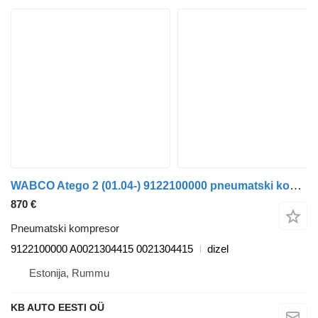
WABCO Atego 2 (01.04-) 9122100000 pneumatski kompresor za Mercedes-Benz Atego, Atego 2, Atego 3 (1996-) kamiona
870 €
Pneumatski kompresor
9122100000 A0021304415 0021304415
dizel
Estonija, Rummu
KB AUTO EESTI OÜ