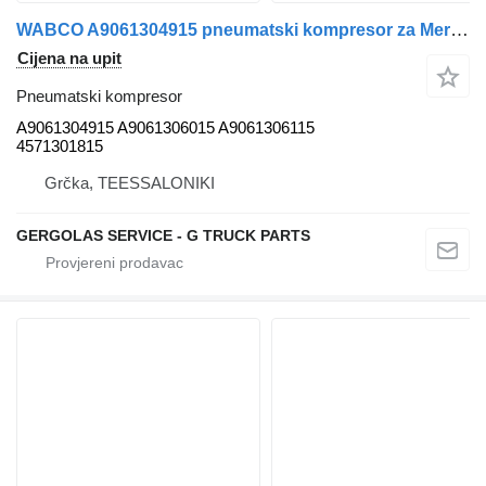
WABCO A9061304915 pneumatski kompresor za Mercedes-Benz ATEGO 2 AXOR kamiona
Cijena na upit
Pneumatski kompresor
A9061304915 A9061306015 A9061306115
4571301815
Grčka, TEESSALONIKI
GERGOLAS SERVICE - G TRUCK PARTS