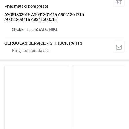
Pneumatski kompresor
A9061303015 A9061301415 A9061304315
A0011309715 A9341300015
Grčka, TEESSALONIKI
GERGOLAS SERVICE - G TRUCK PARTS