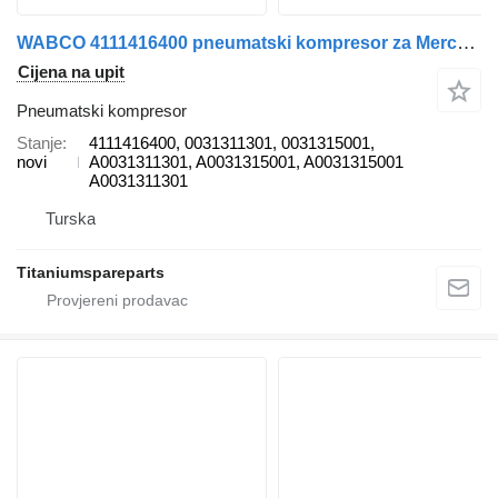
WABCO 4111416400 pneumatski kompresor za Mercedes-Benz UNIMOG kamiona
Cijena na upit
Pneumatski kompresor
Stanje
4111416400, 0031311301, 0031315001,
novi
A0031311301, A0031315001, A0031315001
A0031311301
Turska
Titaniumspareparts