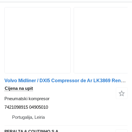
Volvo Midliner / DXI5 Compressor de Ar LK3869 RenaultDXI7 Midliner;Mid 7421098915 pneumatski kompresor za Renault kamiona
Cijena na upit
Pneumatski kompresor
7421098915 04905010
Portugalija, Leiria
PERALTA & COUTINHO S.A.