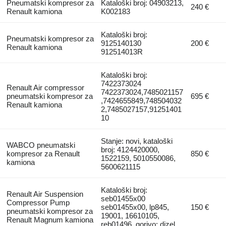
Pneumatski kompresor za
Kataloški broj: 04903213,
240 €
Renault kamiona
K002183
Kataloški broj:
Pneumatski kompresor za
9125140130
200 €
Renault kamiona
912514013R
Kataloški broj:
7422373024
Renault Air compressor
7422373024,7485021157
pneumatski kompresor za
695 €
,7424655849,748504032
Renault kamiona
2,7485027157,91251401
10
Stanje: novi, kataloški
WABCO pneumatski
broj: 4124420000,
kompresor za Renault
850 €
1522159, 5010550086,
kamiona
5600621115
Kataloški broj:
Renault Air Suspension
seb01455x00
Compressor Pump
seb01455x00, lp845,
150 €
pneumatski kompresor za
19001, 16610105,
Renault Magnum kamiona
reb01496, gorivo: dizel