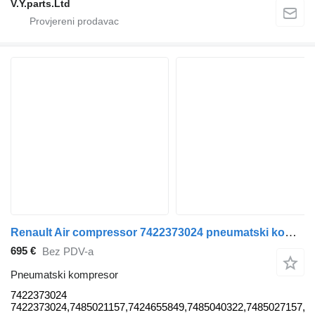
V.Y.parts.Ltd
Renault Air compressor 7422373024 pneumatski kompresor za Renault kamiona
695 €
Bez PDV-a
Pneumatski kompresor
7422373024
7422373024,7485021157,7424655849,7485040322,7485027157,9