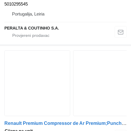
5010295545
Portugalija, Leiria
PERALTA & COUTINHO S.A.
Renault Premium Compressor de Ar Premium;Puncher 5001865716 pneumatski kompresor za Renault kamiona
Cijena na upit