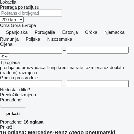
Lokacija
Pretraga po radijusu
Crna Gora
Evropa
Španjolska
Portugalija
Estonija
Grčka
Njemačka
Rumunija
Poljska
Nizozemska
Cijena
–
Tip oglasa
prodaja
od proizvođača
lizing
kredit
na rate
razmjena uz doplatu
(trade-in)
razmjena
Godina proizvodnje
–
Nedostaju filtri?
Predložite izmjenu
Pronađeno:
-
prikaži
Pronađeno:
16 oglasa
Prikaži
16 oglasa:
Mercedes-Benz Atego pneumatski