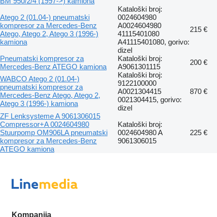
BM 950/2/4 (1997->) kamiona
Kataloški broj:
Atego 2 (01.04-) pneumatski
0024604980
kompresor za Mercedes-Benz
A0024604980
215 €
Atego, Atego 2, Atego 3 (1996-)
41115401080
kamiona
A41115401080, gorivo:
dizel
Pneumatski kompresor za
Kataloški broj:
200 €
Mercedes-Benz ATEGO kamiona
A9061301115
Kataloški broj:
WABCO Atego 2 (01.04-)
9122100000
pneumatski kompresor za
A0021304415
870 €
Mercedes-Benz Atego, Atego 2,
0021304415, gorivo:
Atego 3 (1996-) kamiona
dizel
ZF Lenksysteme A 9061306015
Compressor+A 0024604980
Kataloški broj:
Stuurpomp OM906LA pneumatski
0024604980 A
225 €
kompresor za Mercedes-Benz
9061306015
ATEGO kamiona
Kompanija