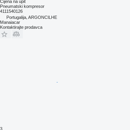
Cijena na upit
Pneumatski kompresor
4111540126
Portugalija, ARGONCILHE
Manaiacar
Kontaktirajte prodavca
3