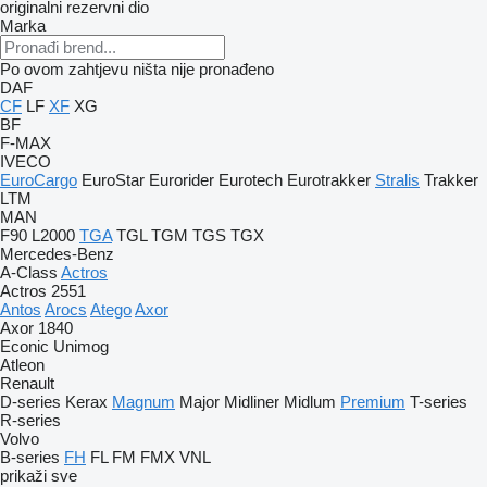
originalni rezervni dio
Marka
Po ovom zahtjevu ništa nije pronađeno
DAF
CF
LF
XF
XG
BF
F-MAX
IVECO
EuroCargo
EuroStar
Eurorider
Eurotech
Eurotrakker
Stralis
Trakker
LTM
MAN
F90
L2000
TGA
TGL
TGM
TGS
TGX
Mercedes-Benz
A-Class
Actros
Actros 2551
Antos
Arocs
Atego
Axor
Axor 1840
Econic
Unimog
Atleon
Renault
D-series
Kerax
Magnum
Major
Midliner
Midlum
Premium
T-series
R-series
Volvo
B-series
FH
FL
FM
FMX
VNL
prikaži sve