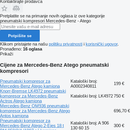
Kontaktirajte prodavca
Pretplatite se na primanje novih oglasa iz ove kategorije
pneumatski kompresori
Mercedes-Benz - Atego
Potpišite se
Klikom pristajete na našu
politiku privatnosti
i
korisnički ugovor
.
Pronađeno:
16 oglasa
Prikaži
Cijene za Mercedes-Benz Atego pneumatski
kompresori
Pneumatski kompresor za
Kataloški broj:
199 €
Mercedes-Benz Atego kamiona
A0002340811
Knorr-Bremse LK4972 pneumatski
kompresor za Mercedes-Benz
Kataloški broj: LK4972
750 €
Actros Atego kamiona
Mercedes-Benz OM936 pneumatski
kompresor za Mercedes-Benz Atego
696,70 €
Antos kamiona
Pneumatski kompresor za
Kataloški broj: A 906
Mercedes-Benz Atego 2-Ejes 18 t
300 €
130 60 15