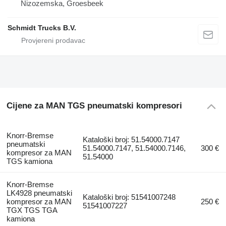
Nizozemska, Groesbeek
Schmidt Trucks B.V.
Cijene za MAN TGS pneumatski kompresori
Knorr-Bremse
Kataloški broj: 51.54000.7147
pneumatski
51.54000.7147, 51.54000.7146,
300 €
kompresor za MAN
51.54000
TGS kamiona
Knorr-Bremse
LK4928 pneumatski
Kataloški broj: 51541007248
kompresor za MAN
250 €
51541007227
TGX TGS TGA
kamiona