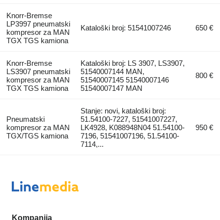
Knorr-Bremse
LP3997 pneumatski
Kataloški broj: 51541007246
650 €
kompresor za MAN
TGX TGS kamiona
Knorr-Bremse
Kataloški broj: LS 3907, LS3907,
LS3907 pneumatski
51540007144 MAN,
800 €
kompresor za MAN
51540007145 51540007146
TGX TGS kamiona
51540007147 MAN
Stanje: novi, kataloški broj:
Pneumatski
51.54100-7227, 51541007227,
kompresor za MAN
LK4928, K088948N04 51.54100-
950 €
TGX/TGS kamiona
7196, 51541007196, 51.54100-
7114,...
Kompanija