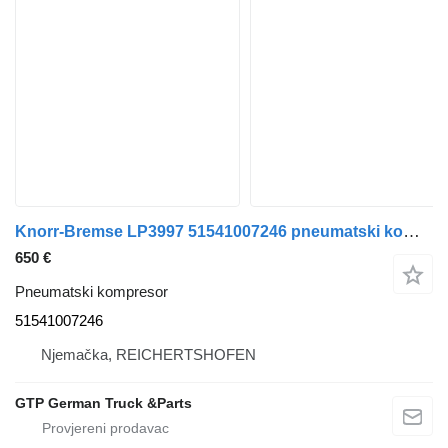
Knorr-Bremse LP3997 51541007246 pneumatski kompresor za MAN TGX TGS kamiona
650 €
Pneumatski kompresor
51541007246
Njemačka, REICHERTSHOFEN
GTP German Truck &Parts