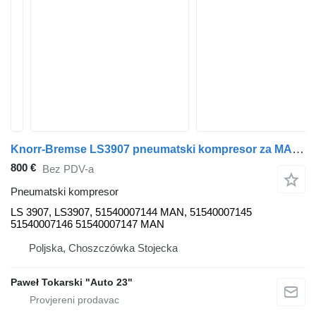
Knorr-Bremse LS3907 pneumatski kompresor za MAN TGX TGS kamiona
800 €
Bez PDV-a
Pneumatski kompresor
LS 3907, LS3907, 51540007144 MAN, 51540007145
51540007146 51540007147 MAN
Poljska, Choszczówka Stojecka
Paweł Tokarski "Auto 23"