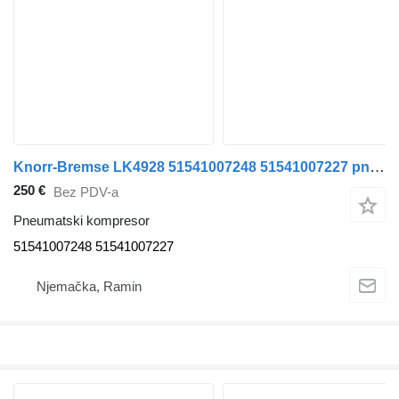
Knorr-Bremse LK4928 51541007248 51541007227 pneumatski kompresor za MAN TGX TGS TGA kamiona
250 €
Bez PDV-a
Pneumatski kompresor
51541007248 51541007227
Njemačka, Ramin