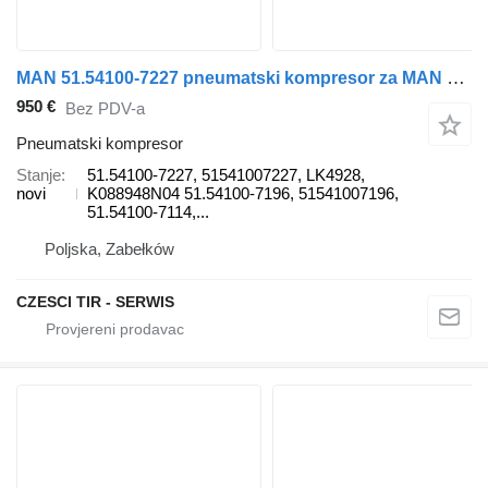
MAN 51.54100-7227 pneumatski kompresor za MAN TGX/TGS kamiona
950 €
Bez PDV-a
Pneumatski kompresor
Stanje
51.54100-7227, 51541007227, LK4928,
novi
K088948N04 51.54100-7196, 51541007196,
51.54100-7114,...
Poljska, Zabełków
CZESCI TIR - SERWIS