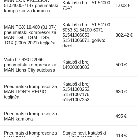
MAN COMPRESSOR
Kataloški broj: 51.54000-
51.54000-7147 pneumatski
1.003 €
7147
kompresor za kamiona
Kataloški broj: 51.54100-
MAN TGX 18.460 (01.07-)
6053 51.54100-6071
pneumatski kompresor za
51541006053
302,42 €
MAN TGL, TGM, TGS,
51541006071, gorivo:
TGX (2005-2021) tegljača
dizel
Voith LP 490 D2066
Kataloški broj:
pneumatski kompresor za
500 €
14900083603
MAN Lions City autobusa
Kataloški broj:
Pneumatski kompresor za
51541009252,
MAN LION'S REGIO
630 €
51541007176
tegljača
51541007252
Pneumatski kompresor za
495 €
MAN kamiona
Pneumatski kompresor za
Stanje: novi, kataloški
418 €