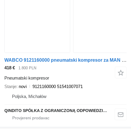
WABCO 9121160000 pneumatski kompresor za MAN tegljača
418 €
1.800 PLN
Pneumatski kompresor
Stanje
novi
9121160000 51541007071
Poljska, Michałów
QINDITO SPÓŁKA Z OGRANICZONĄ ODPOWIEDZIALNOŚCIĄ