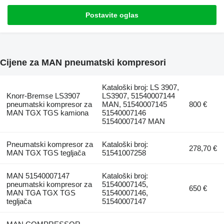
Postavite oglas
Cijene za MAN pneumatski kompresori
Kataloški broj: LS 3907,
Knorr-Bremse LS3907
LS3907, 51540007144
pneumatski kompresor za
MAN, 51540007145
800 €
MAN TGX TGS kamiona
51540007146
51540007147 MAN
Pneumatski kompresor za
Kataloški broj:
278,70 €
MAN TGX TGS tegljača
51541007258
MAN 51540007147
Kataloški broj:
pneumatski kompresor za
51540007145,
650 €
MAN TGA TGX TGS
51540007146,
tegljača
51540007147