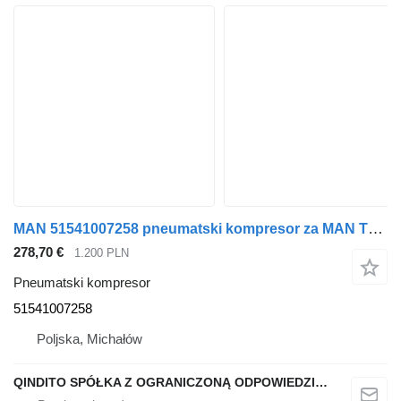
MAN 51541007258 pneumatski kompresor za MAN TGX TGS tegljača
278,70 €
1.200 PLN
Pneumatski kompresor
51541007258
Poljska, Michałów
QINDITO SPÓŁKA Z OGRANICZONĄ ODPOWIEDZIALNOŚCIĄ