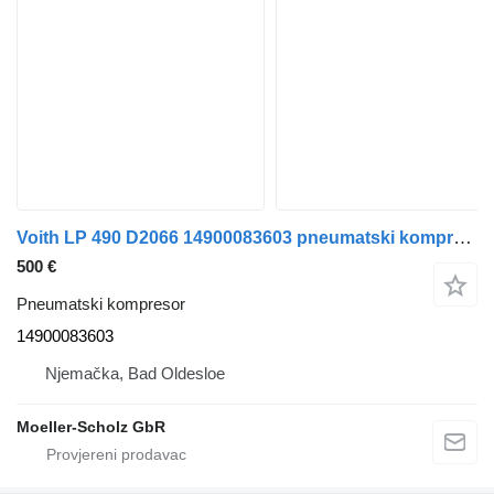
Voith LP 490 D2066 14900083603 pneumatski kompresor za MAN Lions City autobusa
500 €
Pneumatski kompresor
14900083603
Njemačka, Bad Oldesloe
Moeller-Scholz GbR