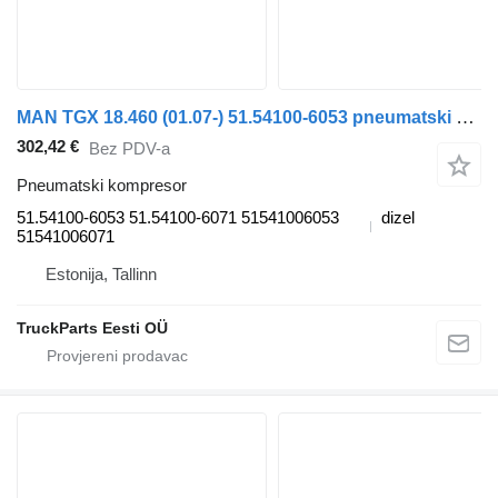
MAN TGX 18.460 (01.07-) 51.54100-6053 pneumatski kompresor za MAN TGL, TGM, TGS, TGX (2005-2021) tegljača
302,42 €
Bez PDV-a
Pneumatski kompresor
51.54100-6053 51.54100-6071 51541006053
dizel
51541006071
Estonija, Tallinn
TruckParts Eesti OÜ