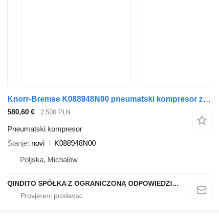
Knorr-Bremse K088948N00 pneumatski kompresor za MAN TGA TGS TGX tegljača
580,60 €
2.500 PLN
Pneumatski kompresor
Stanje
novi
K088948N00
Poljska, Michałów
QINDITO SPÓŁKA Z OGRANICZONĄ ODPOWIEDZIALNOŚCIĄ