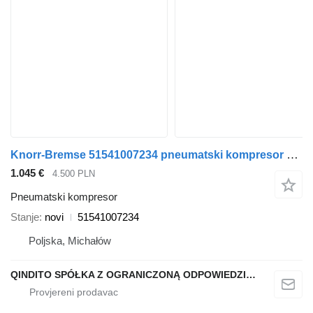
Knorr-Bremse 51541007234 pneumatski kompresor za MAN autobusa
1.045 €
4.500 PLN
Pneumatski kompresor
Stanje
novi
51541007234
Poljska, Michałów
QINDITO SPÓŁKA Z OGRANICZONĄ ODPOWIEDZIALNOŚCIĄ