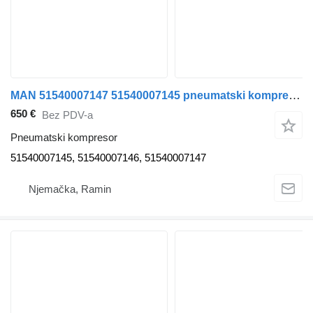
MAN 51540007147 51540007145 pneumatski kompresor za MAN TGA TGX TGS tegljača
650 €
Bez PDV-a
Pneumatski kompresor
51540007145, 51540007146, 51540007147
Njemačka, Ramin