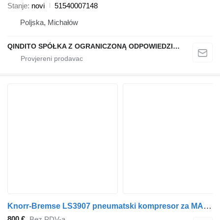
Stanje
novi
51540007148
Poljska, Michałów
QINDITO SPÓŁKA Z OGRANICZONĄ ODPOWIEDZIALNOŚCIĄ
Knorr-Bremse LS3907 pneumatski kompresor za MAN TGX TGS kamiona
800 €
Bez PDV-a