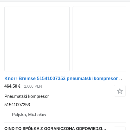
Knorr-Bremse 51541007353 pneumatski kompresor za MAN TGS TGX tegljača
464,50 €
2.000 PLN
Pneumatski kompresor
51541007353
Poljska, Michałów
QINDITO SPÓŁKA Z OGRANICZONĄ ODPOWIEDZIALNOŚCIĄ