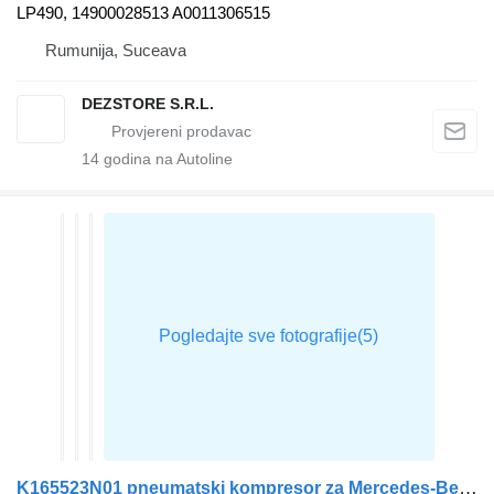
LP490, 14900028513 A0011306515
Rumunija, Suceava
DEZSTORE S.R.L.
14
godina na Autoline
K165523N01 pneumatski kompresor za Mercedes-Benz ACTROS MP4 tegljača