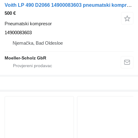
Voith LP 490 D2066 14900083603 pneumatski kompresor za MAN Lions City autobusa
500 €
Pneumatski kompresor
14900083603
Njemačka, Bad Oldesloe
Moeller-Scholz GbR