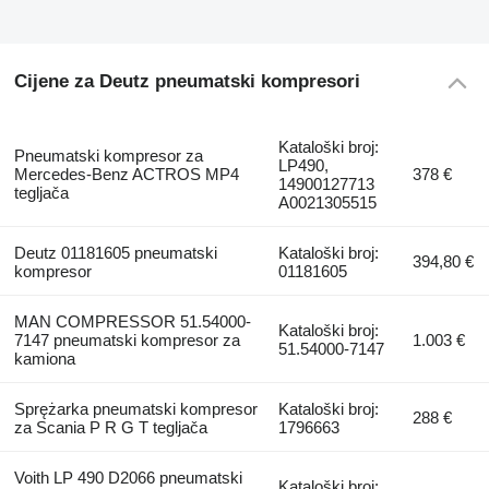
Cijene za Deutz pneumatski kompresori
Kataloški broj:
Pneumatski kompresor za
LP490,
Mercedes-Benz ACTROS MP4
378 €
14900127713
tegljača
A0021305515
Deutz 01181605 pneumatski
Kataloški broj:
394,80 €
kompresor
01181605
MAN COMPRESSOR 51.54000-
Kataloški broj:
7147 pneumatski kompresor za
1.003 €
51.54000-7147
kamiona
Sprężarka pneumatski kompresor
Kataloški broj:
288 €
za Scania P R G T tegljača
1796663
Voith LP 490 D2066 pneumatski
Kataloški broj: