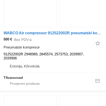
WABCO Air compressor 912522002R pneumatski kompresor za Scania tegljača
500 €
Bez PDV-a
Pneumatski kompresor
912522002R 2948989, 2845574, 2573753, 2039907,
2039906
Estonija, Kõrveküla
TSvaruosad