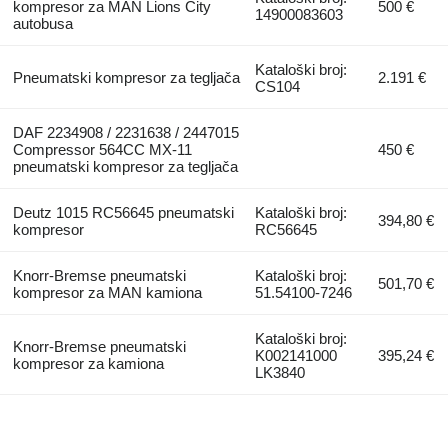
kompresor za MAN Lions City
500 €
14900083603
autobusa
Kataloški broj:
Pneumatski kompresor za tegljača
2.191 €
CS104
DAF 2234908 / 2231638 / 2447015
Compressor 564CC MX-11
450 €
pneumatski kompresor za tegljača
Deutz 1015 RC56645 pneumatski
Kataloški broj:
394,80 €
kompresor
RC56645
Knorr-Bremse pneumatski
Kataloški broj:
501,70 €
kompresor za MAN kamiona
51.54100-7246
Kataloški broj:
Knorr-Bremse pneumatski
K002141000
395,24 €
kompresor za kamiona
LK3840