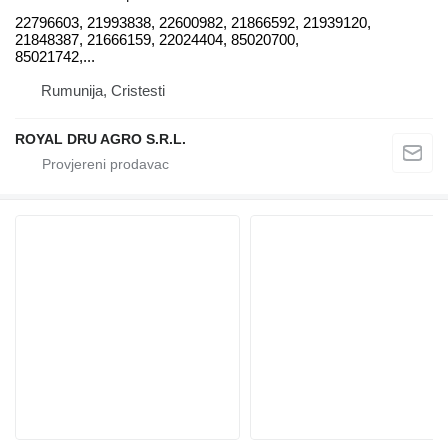
22796603, 21993838, 22600982, 21866592, 21939120,
21848387, 21666159, 22024404, 85020700,
85021742,...
Rumunija, Cristesti
ROYAL DRU AGRO S.R.L.