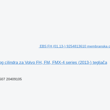
EBS FH (01.13-) 9254813610 membranska opr
cilindra za Volvo FH, FM, FMX-4 series (2013-) tegljača
607 20409105