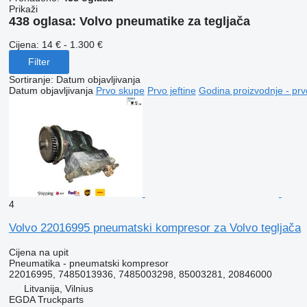
Prikaži
438 oglasa:
Volvo pneumatikе za tegljača
Cijena:
14 € - 1.300 €
Filter
Sortiranje
:
Datum objavljivanja
Datum objavljivanja
Prvo skupe
Prvo jeftine
Godina proizvodnje - prv
4
Volvo 22016995 pneumatski kompresor za Volvo tegljača
Cijena na upit
Pneumatika - pneumatski kompresor
22016995, 7485013936, 7485003298, 85003281, 20846000
Litvanija, Vilnius
EGDA Truckparts