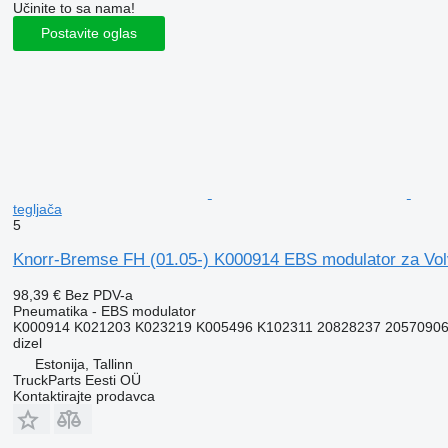
Učinite to sa nama!
Postavite oglas
tegljača
5
Knorr-Bremse FH (01.05-) K000914 EBS modulator za Vol
98,39 €
Bez PDV-a
Pneumatika - EBS modulator
K000914 K021203 K023219 K005496 K102311 20828237 20570906
dizel
Estonija, Tallinn
TruckParts Eesti OÜ
Kontaktirajte prodavca