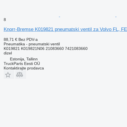
8
Knorr-Bremse K019821 pneumatski ventil za Volvo FL, FE 
88,71 €
Bez PDV-a
Pneumatika - pneumatski ventil
K019821 K019821N06 21083660 7421083660
dizel
Estonija, Tallinn
TruckParts Eesti OÜ
Kontaktirajte prodavca