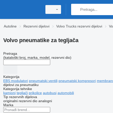
Autoline
Rezervni dijelovi
Volvo Trucks rezervni dijelovi
Vo
Volvo pneumatikе za tegljača
Pretraga
(kataloški broj, marka, model, rezervni dio)
Kategorija
EBS modulatori
pneumatski ventili
pneumatski kompresori
membransk
dijelovi za pneumatiku
Kategorija tehnike
kamioni
tegljači
prikolice
autobusi
automobili
Tip rezervnih dijelova
originalni rezervni dio
analogni
Marka