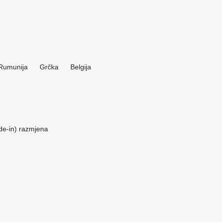
Rumunija
Grčka
Belgija
de-in)
razmjena