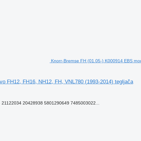
Knorr-Bremse FH (01.05-) K000914 EBS mod
vo FH12, FH16, NH12, FH, VNL780 (1993-2014) tegljača
 21122034 20428938 5801290649 7485003022...