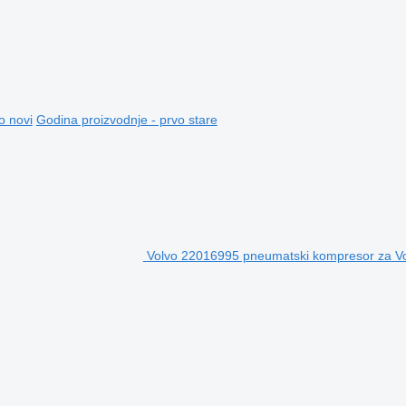
o novi
Godina proizvodnje - prvo stare
Volvo 22016995 pneumatski kompresor za Vol