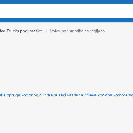
lvo Trucks pneumatikе
Volvo pneumatikе za tegljača
e opruge kočionog cilindra
sušači vazduha
crijeva
kočione komore
so