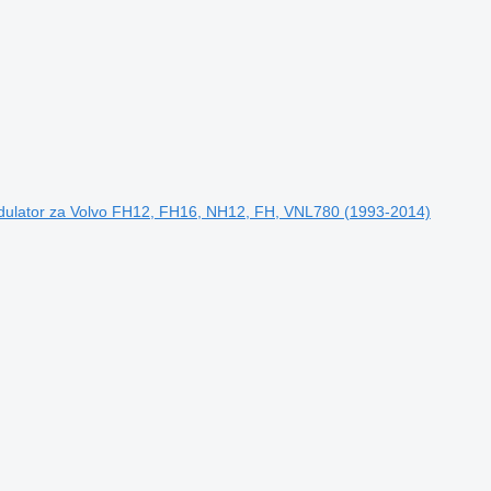
ulator za Volvo FH12, FH16, NH12, FH, VNL780 (1993-2014)