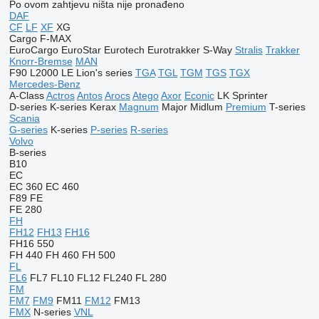
Po ovom zahtjevu ništa nije pronađeno
DAF
CF
LF
XF
XG
Cargo
F-MAX
EuroCargo
EuroStar
Eurotech
Eurotrakker
S-Way
Stralis
Trakker
Knorr-Bremse
MAN
F90
L2000
LE
Lion's series
TGA
TGL
TGM
TGS
TGX
Mercedes-Benz
A-Class
Actros
Antos
Arocs
Atego
Axor
Econic
LK
Sprinter
D-series
K-series
Kerax
Magnum
Major
Midlum
Premium
T-series
Scania
G-series
K-series
P-series
R-series
Volvo
B-series
B10
EC
EC 360
EC 460
F89
FE
FE 280
FH
FH12
FH13
FH16
FH16 550
FH 440
FH 460
FH 500
FL
FL6
FL7
FL10
FL12
FL240
FL 280
FM
FM7
FM9
FM11
FM12
FM13
FMX
N-series
VNL