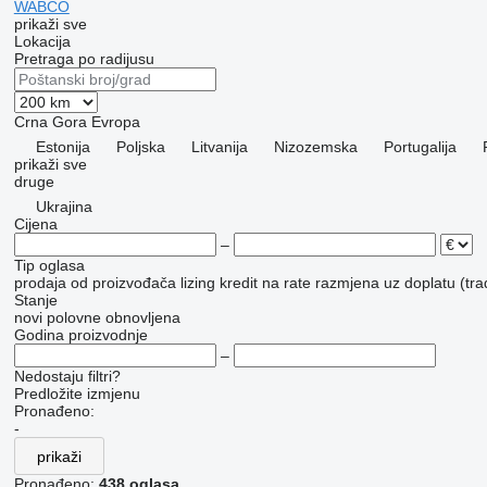
WABCO
prikaži sve
Lokacija
Pretraga po radijusu
Crna Gora
Evropa
Estonija
Poljska
Litvanija
Nizozemska
Portugalija
prikaži sve
druge
Ukrajina
Cijena
–
Tip oglasa
prodaja
od proizvođača
lizing
kredit
na rate
razmjena uz doplatu (tra
Stanje
novi
polovne
obnovljena
Godina proizvodnje
–
Nedostaju filtri?
Predložite izmjenu
Pronađeno:
-
prikaži
Pronađeno:
438 oglasa