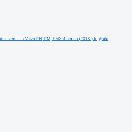
ki ventil za Volvo FH, FM, FMX-4 series (2013-) tegljača