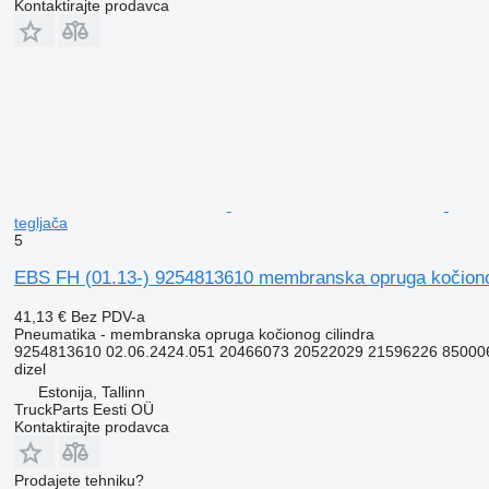
Kontaktirajte prodavca
tegljača
5
EBS FH (01.13-) 9254813610 membranska opruga kočionog 
41,13 €
Bez PDV-a
Pneumatika - membranska opruga kočionog cilindra
9254813610 02.06.2424.051 20466073 20522029 21596226 85000
dizel
Estonija, Tallinn
TruckParts Eesti OÜ
Kontaktirajte prodavca
Prodajete tehniku?