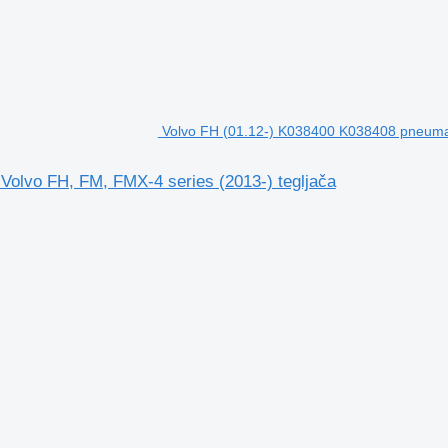
Volvo FH (01.12-) K038400 K038408 pneumats
Volvo FH, FM, FMX-4 series (2013-) tegljača