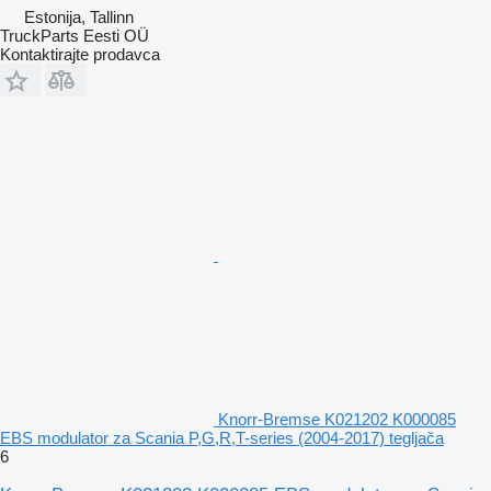
Estonija, Tallinn
TruckParts Eesti OÜ
Kontaktirajte prodavca
Knorr-Bremse K021202 K000085
EBS modulator za Scania P,G,R,T-series (2004-2017) tegljača
6