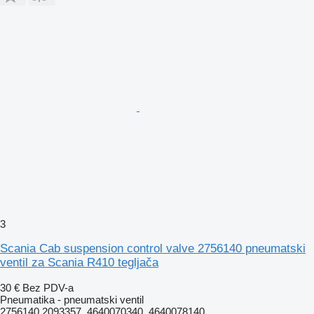
3
Scania Cab suspension control valve 2756140 pneumatski
ventil za Scania R410 tegljača
30 €
Bez PDV-a
Pneumatika - pneumatski ventil
2756140 2093357, 4640070340, 4640078140