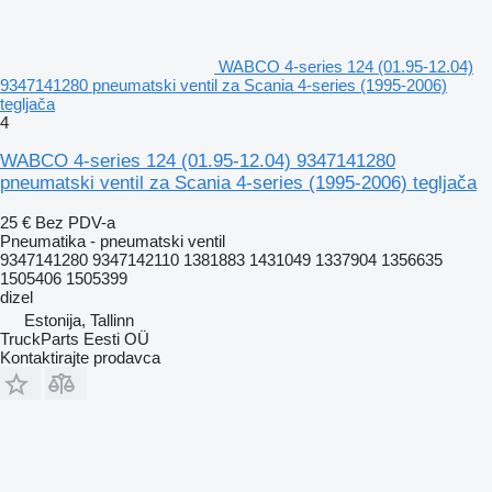
WABCO 4-series 124 (01.95-12.04)
9347141280 pneumatski ventil za Scania 4-series (1995-2006)
tegljača
4
WABCO 4-series 124 (01.95-12.04) 9347141280
pneumatski ventil za Scania 4-series (1995-2006) tegljača
25 €
Bez PDV-a
Pneumatika - pneumatski ventil
9347141280 9347142110 1381883 1431049 1337904 1356635
1505406 1505399
dizel
Estonija, Tallinn
TruckParts Eesti OÜ
Kontaktirajte prodavca