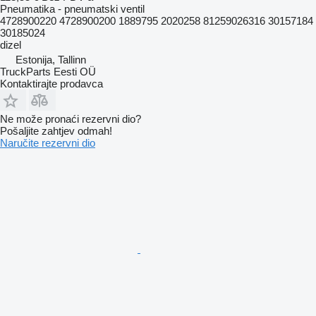
Pneumatika - pneumatski ventil
4728900220 4728900200 1889795 2020258 81259026316 30157184
30185024
dizel
Estonija, Tallinn
TruckParts Eesti OÜ
Kontaktirajte prodavca
Ne može pronaći rezervni dio?
Pošaljite zahtjev odmah!
Naručite rezervni dio