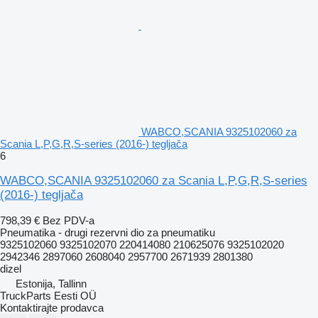
WABCO,SCANIA 9325102060 za
Scania L,P,G,R,S-series (2016-) tegljača
6
WABCO,SCANIA 9325102060 za Scania L,P,G,R,S-series
(2016-) tegljača
798,39 €
Bez PDV-a
Pneumatika - drugi rezervni dio za pneumatiku
9325102060 9325102070 220414080 210625076 9325102020
2942346 2897060 2608040 2957700 2671939 2801380
dizel
Estonija, Tallinn
TruckParts Eesti OÜ
Kontaktirajte prodavca