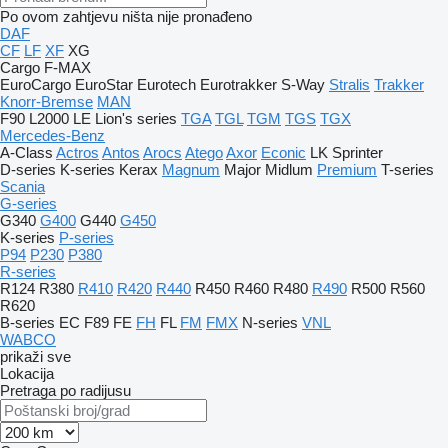
Po ovom zahtjevu ništa nije pronađeno
DAF
CF
LF
XF
XG
Cargo
F-MAX
EuroCargo
EuroStar
Eurotech
Eurotrakker
S-Way
Stralis
Trakker
Knorr-Bremse
MAN
F90
L2000
LE
Lion's series
TGA
TGL
TGM
TGS
TGX
Mercedes-Benz
A-Class
Actros
Antos
Arocs
Atego
Axor
Econic
LK
Sprinter
D-series
K-series
Kerax
Magnum
Major
Midlum
Premium
T-series
Scania
G-series
G340
G400
G440
G450
K-series
P-series
P94
P230
P380
R-series
R124
R380
R410
R420
R440
R450
R460
R480
R490
R500
R560
R620
B-series
EC
F89
FE
FH
FL
FM
FMX
N-series
VNL
WABCO
prikaži sve
Lokacija
Pretraga po radijusu