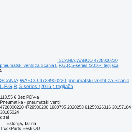
SCANIA,WABCO 4728900220
pneumatski ventil za Scania L,P,G,R,S-series (2016-) tegljača
5
SCANIA,WABCO 4728900220 pneumatski ventil za Scania
L,P,G,R,S-series (2016-) tegljača
118,55 €
Bez PDV-a
Pneumatika - pneumatski ventil
4728900220 4728900200 1889795 2020258 81259026316 30157184
30185024
dizel
Estonija, Tallinn
TruckParts Eesti OÜ