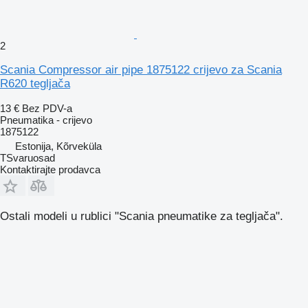
2
Scania Compressor air pipe 1875122 crijevo za Scania
R620 tegljača
13 €
Bez PDV-a
Pneumatika - crijevo
1875122
Estonija, Kõrveküla
TSvaruosad
Kontaktirajte prodavca
Ostali modeli u rublici "Scania pneumatikе za tegljača".