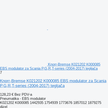
Knorr-Bremse K021202 K000085
EBS modulator za Scania P,G,R,T-series (2004-2017) tegljača
7
Knorr-Bremse K021202 K000085 EBS modulator za Scania
P,G,R,T-series (2004-2017) tegljača
128,23 €
Bez PDV-a
Pneumatika - EBS modulator
K021202 K000085 1442935 1754939 1773676 1857012 1879275
dizel