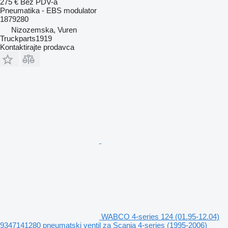
275 €
Bez PDV-a
Pneumatika - EBS modulator
1879280
Nizozemska, Vuren
Truckparts1919
Kontaktirajte prodavca
WABCO 4-series 124 (01.95-12.04)
9347141280 pneumatski ventil za Scania 4-series (1995-2006)