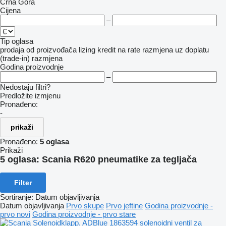
Crna Gora
Cijena
–
Tip oglasa
prodaja
od proizvođača
lizing
kredit
na rate
razmjena uz doplatu
(trade-in)
razmjena
Godina proizvodnje
–
Nedostaju filtri?
Predložite izmjenu
Pronađeno:
-
prikaži
Pronađeno:
5 oglasa
Prikaži
5 oglasa:
Scania R620 pneumatikе za tegljača
Filter
Sortiranje
:
Datum objavljivanja
Datum objavljivanja
Prvo skupe
Prvo jeftine
Godina proizvodnje -
prvo novi
Godina proizvodnje - prvo stare