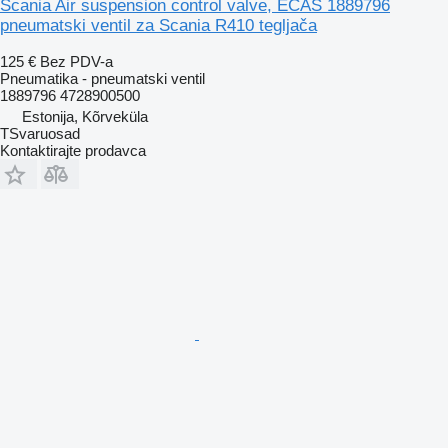
Scania Air suspension control valve, ECAS 1889796
pneumatski ventil za Scania R410 tegljača
125 €
Bez PDV-a
Pneumatika - pneumatski ventil
1889796 4728900500
Estonija, Kõrveküla
TSvaruosad
Kontaktirajte prodavca