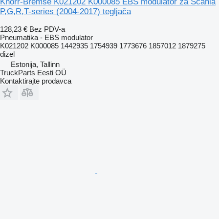
Knorr-Bremse K021202 K000085 EBS modulator za Scania
P,G,R,T-series (2004-2017) tegljača
128,23 €
Bez PDV-a
Pneumatika - EBS modulator
K021202 K000085 1442935 1754939 1773676 1857012 1879275
dizel
Estonija, Tallinn
TruckParts Eesti OÜ
Kontaktirajte prodavca