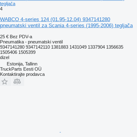
tegljača
4
WABCO 4-series 124 (01.95-12.04) 9347141280
pneumatski ventil za Scania 4-series (1995-2006) tegljača
25 €
Bez PDV-a
Pneumatika - pneumatski ventil
9347141280 9347142110 1381883 1431049 1337904 1356635
1505406 1505399
dizel
Estonija, Tallinn
TruckParts Eesti OÜ
Kontaktirajte prodavca