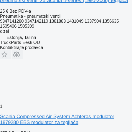
pneumatski ventil za Scania 4-series (1995-2006) tegljača
25 €
Bez PDV-a
Pneumatika - pneumatski ventil
9347141280 9347142110 1381883 1431049 1337904 1356635
1505406 1505399
dizel
Estonija, Tallinn
TruckParts Eesti OÜ
Kontaktirajte prodavca
1
Scania Compressed Air System Achteras modulator
1879280 EBS modulator za tegljača