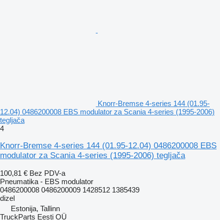
Knorr-Bremse 4-series 144 (01.95-
12.04) 0486200008 EBS modulator za Scania 4-series (1995-2006)
tegljača
4
Knorr-Bremse 4-series 144 (01.95-12.04) 0486200008 EBS
modulator za Scania 4-series (1995-2006) tegljača
100,81 €
Bez PDV-a
Pneumatika - EBS modulator
0486200008 0486200009 1428512 1385439
dizel
Estonija, Tallinn
TruckParts Eesti OÜ