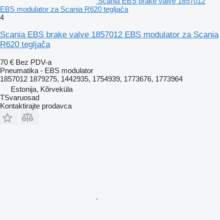
Scania EBS brake valve 1857012
EBS modulator za Scania R620 tegljača
4
Scania EBS brake valve 1857012 EBS modulator za Scania
R620 tegljača
70 €
Bez PDV-a
Pneumatika - EBS modulator
1857012 1879275, 1442935, 1754939, 1773676, 1773964
Estonija, Kõrveküla
TSvaruosad
Kontaktirajte prodavca