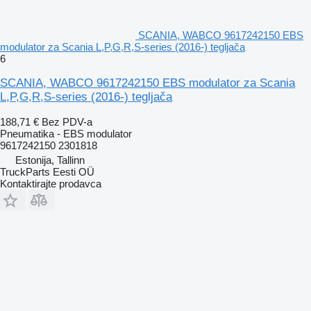
SCANIA, WABCO 9617242150 EBS
modulator za Scania L,P,G,R,S-series (2016-) tegljača
6
SCANIA, WABCO 9617242150 EBS modulator za Scania
L,P,G,R,S-series (2016-) tegljača
188,71 €
Bez PDV-a
Pneumatika - EBS modulator
9617242150 2301818
Estonija, Tallinn
TruckParts Eesti OÜ
Kontaktirajte prodavca