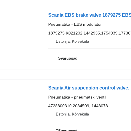
Scania EBS brake valve 1879275 EBS
Pneumatika - EBS modulator
1879275 K021202,1442935,1754939,17736
Estonija, Kõrveküla
TSvaruosad
Pneumatika - pneumatski ventil
4728800310 2084509, 1448078
Estonija, Kõrveküla
TSvaruosad