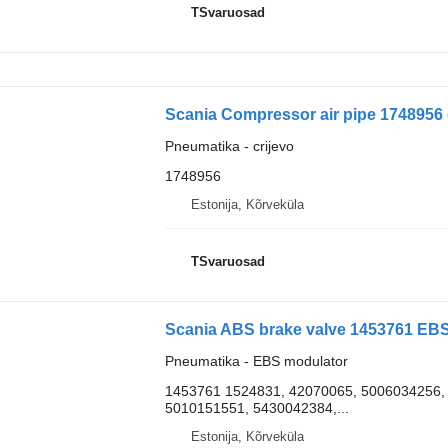
TSvaruosad
Scania Compressor air pipe 1748956 c
Pneumatika - crijevo
1748956
Estonija, Kõrveküla
TSvaruosad
Scania ABS brake valve 1453761 EBS
Pneumatika - EBS modulator
1453761 1524831, 42070065, 5006034256,
5010151551, 5430042384,...
Estonija, Kõrveküla