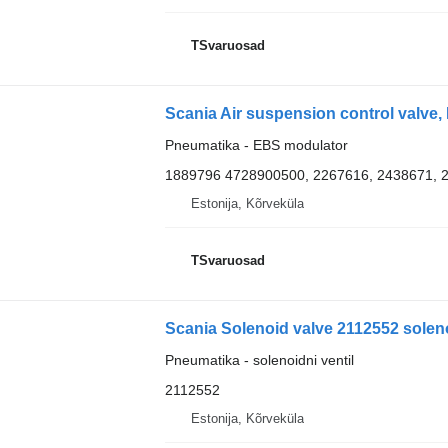
TSvaruosad
Scania Air suspension control valve
Pneumatika - EBS modulator
1889796 4728900500, 2267616, 2438671, 
Estonija, Kõrveküla
TSvaruosad
Scania Solenoid valve 2112552 soleno
Pneumatika - solenoidni ventil
2112552
Estonija, Kõrveküla