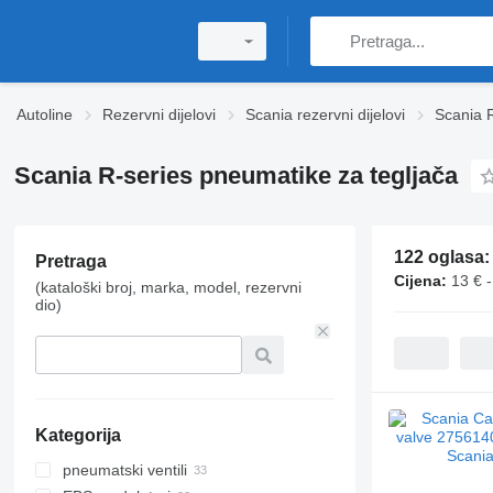
Autoline
Rezervni dijelovi
Scania rezervni dijelovi
Scania R
Scania R-series pneumatikе za tegljača
122 oglasa
Pretraga
Cijena:
13 € 
(kataloški broj, marka, model, rezervni
dio)
Kategorija
pneumatski ventili