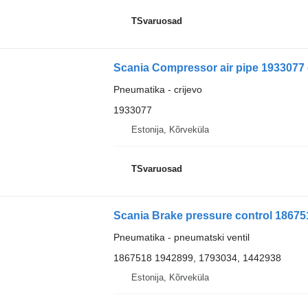
TSvaruosad
Scania Compressor air pipe 1933077 c
Pneumatika - crijevo
1933077
Estonija, Kõrveküla
TSvaruosad
Scania Brake pressure control 186751
Pneumatika - pneumatski ventil
1867518 1942899, 1793034, 1442938
Estonija, Kõrveküla