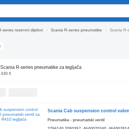
-series rezervni dijelovi
Scania R-series pneumatikе
Scania R-s
:
Scania R-series pneumatikе za tegljača
- 430 €
Scania Cab suspension control valve
Pneumatika - pneumatski ventil
2756140 2093357, 4640070340, 46400781