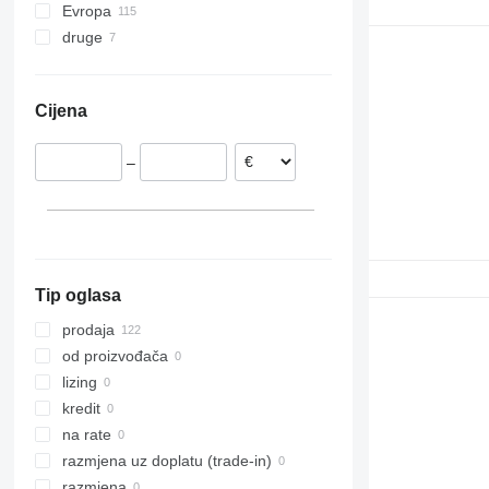
Evropa
R460
druge
Estonija
R480
Litvanija
Ukrajina
R490
Njemačka
R500
Cijena
R560
R620
–
Tip oglasa
prodaja
od proizvođača
lizing
kredit
na rate
razmjena uz doplatu (trade-in)
razmjena