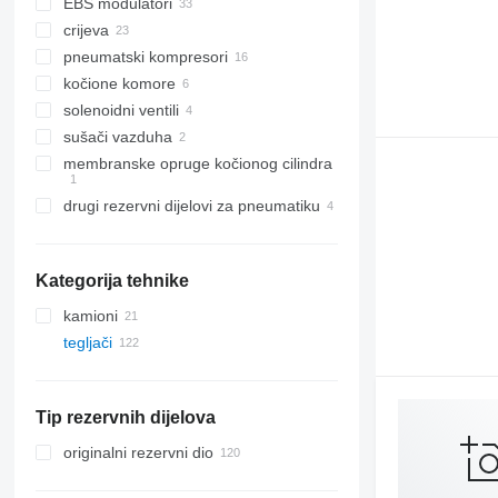
EBS modulatori
crijeva
pneumatski kompresori
kočione komore
solenoidni ventili
sušači vazduha
membranske opruge kočionog cilindra
drugi rezervni dijelovi za pneumatiku
Kategorija tehnike
kamioni
tegljači
Tip rezervnih dijelova
originalni rezervni dio