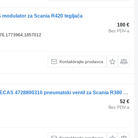
 modulator za Scania R420 tegljača
100 €
Bez PDV-a
76,1773964,1857012
Kontaktirajte prodavca
Scania Air suspension control valve, ECAS 4728800310 pneumatski ventil za Scania R380 tegljača
52 €
Bez PDV-a