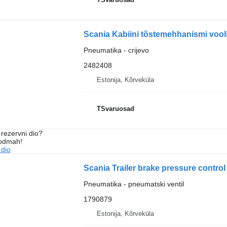
Scania Kabiini tõstemehhanismi vooli
Pneumatika - crijevo
2482408
Estonija, Kõrveküla
TSvaruosad
rezervni dio?
 odmah!
 dio
Scania Trailer brake pressure contro
Pneumatika - pneumatski ventil
1790879
Estonija, Kõrveküla