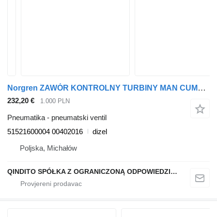
Norgren ZAWÓR KONTROLNY TURBINY MAN CUMMINS 51521600004 pneumatski ventil za MAN tegljača
232,20 €
1.000 PLN
Pneumatika - pneumatski ventil
51521600004 00402016
dizel
Poljska, Michałów
QINDITO SPÓŁKA Z OGRANICZONĄ ODPOWIEDZIALNOŚCIĄ