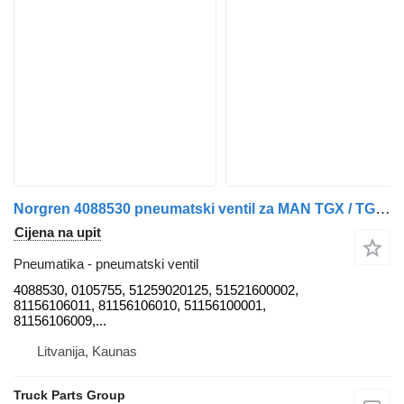
Norgren 4088530 pneumatski ventil za MAN TGX / TGS tegljača
Cijena na upit
Pneumatika - pneumatski ventil
4088530, 0105755, 51259020125, 51521600002,
81156106011, 81156106010, 51156100001,
81156106009,...
Litvanija, Kaunas
Truck Parts Group