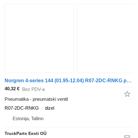
Norgren 4-series 144 (01.95-12.04) R07-2DC-RNKG pneumatski ventil za Scania 4-series (1995-2006) tegljača
40,32 €
Bez PDV-a
Pneumatika - pneumatski ventil
R07-2DC-RNKG
dizel
Estonija, Tallinn
TruckParts Eesti OÜ