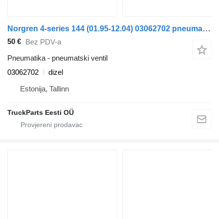
Norgren 4-series 144 (01.95-12.04) 03062702 pneumatski ventil za Scania 4-series (1995-2006) tegljača
50 €
Bez PDV-a
Pneumatika - pneumatski ventil
03062702
dizel
Estonija, Tallinn
TruckParts Eesti OÜ