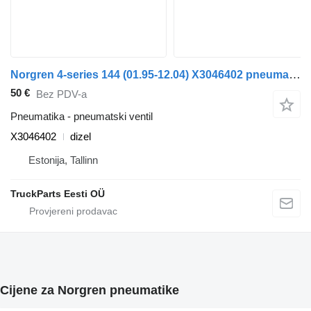
Norgren 4-series 144 (01.95-12.04) X3046402 pneumatski ventil za Scania 4-series (1995-2006) tegljača
50 €
Bez PDV-a
Pneumatika - pneumatski ventil
X3046402
dizel
Estonija, Tallinn
TruckParts Eesti OÜ
Cijene za Norgren pneumatikе