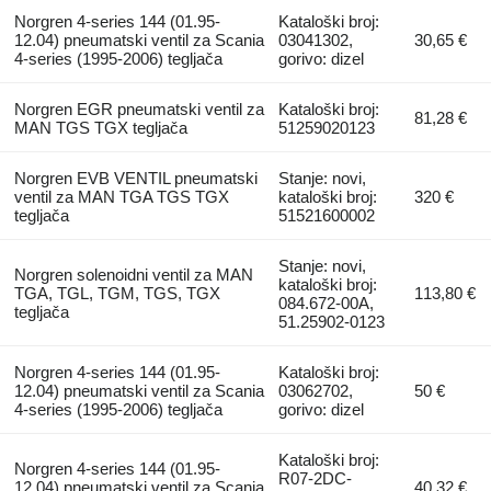
Norgren 4-series 144 (01.95-
Kataloški broj:
12.04) pneumatski ventil za Scania
03041302,
30,65 €
4-series (1995-2006) tegljača
gorivo: dizel
Norgren EGR pneumatski ventil za
Kataloški broj:
81,28 €
MAN TGS TGX tegljača
51259020123
Norgren EVB VENTIL pneumatski
Stanje: novi,
ventil za MAN TGA TGS TGX
kataloški broj:
320 €
tegljača
51521600002
Stanje: novi,
Norgren solenoidni ventil za MAN
kataloški broj:
TGA, TGL, TGM, TGS, TGX
113,80 €
084.672-00A,
tegljača
51.25902-0123
Norgren 4-series 144 (01.95-
Kataloški broj:
12.04) pneumatski ventil za Scania
03062702,
50 €
4-series (1995-2006) tegljača
gorivo: dizel
Kataloški broj:
Norgren 4-series 144 (01.95-
R07-2DC-
12.04) pneumatski ventil za Scania
40,32 €