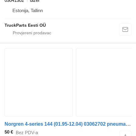
03041302
dizel
Estonija, Tallinn
TruckParts Eesti OÜ
Norgren 4-series 144 (01.95-12.04) 03062702 pneumatski ventil za Scania 4-series (1995-2006) tegljača
50 €
Bez PDV-a