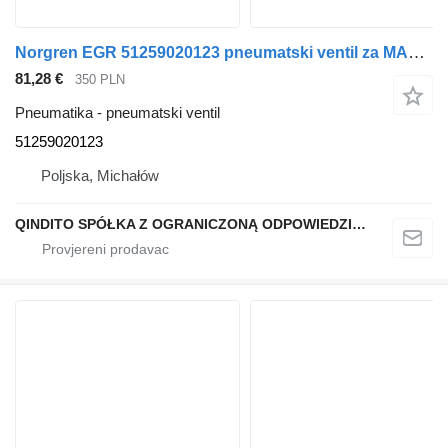
Norgren EGR 51259020123 pneumatski ventil za MAN TGS TGX tegljača
81,28 €
350 PLN
Pneumatika - pneumatski ventil
51259020123
Poljska, Michałów
QINDITO SPÓŁKA Z OGRANICZONĄ ODPOWIEDZIALNOŚCIĄ