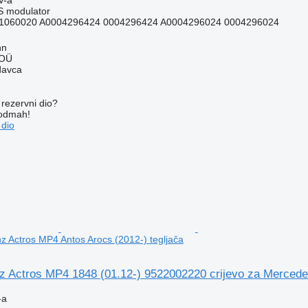
S modulator
1060020 A0004296424 0004296424 A0004296024 0004296024
nn
 OÜ
davca
rezervni dio?
 odmah!
 dio
 Actros MP4 Antos Arocs (2012-) tegljača
 Actros MP4 1848 (01.12-) 9522002220 crijevo za Mercedes
-a