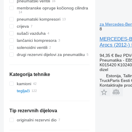
pneumatski ventili
membranske opruge kočionog cilindra
pneumatski kompresori
za Mercedes-Benz
crijeva
8
sušači vazduha
MERCEDES-BEN
lančanici kompresora
Arocs (2012-) 
solenoidni ventili
drugi rezervni dijelovi za pneumatiku
94,35 €
Bez PDV
Pneumatika - EB
K015420 K10240
dizel
Kategorija tehnike
Estonija, Talli
TruckParts Eesti
kamioni
Kontaktirajte pro
tegljači
Tip rezervnih dijelova
originalni rezervni dio