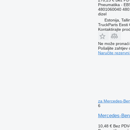
Pneumatika - EB
4801060040 480
dizel
Estonija, Talli
TruckParts Eesti
Kontaktirajte pro
Ne može pronaći 
Pošaljite zahtjev
Naručite rezervni
za Mercedes-Benz
6
Mercedes-Benz
10,48 €
Bez PDV