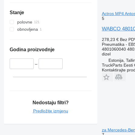
Stanje
Actros MP4 Antos
5
polovne
WABCO 4801060
obnovljena
278,23 €
Bez PD
Pneumatika - EB
4801060040 480
Godina proizvodnje
dizel
Estonija, Talli
–
TruckParts Eesti
Kontaktirajte pro
Nedostaju filtri?
Predložite izmjenu
za Mercedes-Benz
7