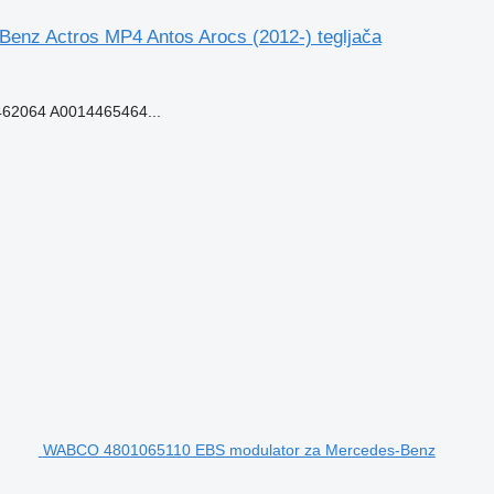
enz Actros MP4 Antos Arocs (2012-) tegljača
62064 A0014465464...
WABCO 4801065110 EBS modulator za Mercedes-Benz