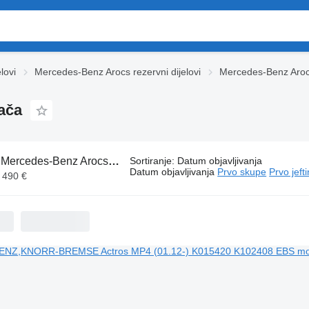
lovi
Mercedes-Benz Arocs rezervni dijelovi
Mercedes-Benz Aro
ača
:
Mercedes-Benz Arocs pneumatikе za tegljača
Sortiranje
:
Datum objavljivanja
Datum objavljivanja
Prvo skupe
Prvo jeft
- 490 €