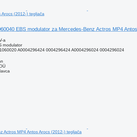
 Arocs (2012-) tegljača
040 EBS modulator za Mercedes-Benz Actros MP4 Antos A
V-a
S modulator
1060020 A0004296424 0004296424 A0004296024 0004296024
nn
 OÜ
davca
 Actros MP4 Antos Arocs (2012-) tegljača