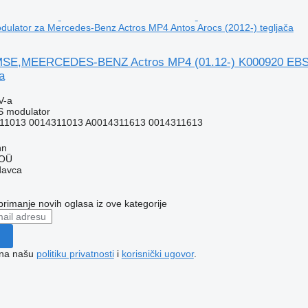
lator za Mercedes-Benz Actros MP4 Antos Arocs (2012-) tegljača
,MEERCEDES-BENZ Actros MP4 (01.12-) K000920 EBS mo
a
V-a
S modulator
11013 0014311013 A0014311613 0014311613
nn
 OÜ
davca
 primanje novih oglasa iz ove kategorije
e na našu
politiku privatnosti
i
korisnički ugovor
.