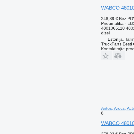
WABCO 4801065
248,39 €
Bez PD
Pneumatika - EB
4801065110 480
dizel
Estonija, Talli
TruckParts Eesti
Kontaktirajte pro
Antos, Arocs, Act
8
WABCO 4801060
278,23 €
Bez PD