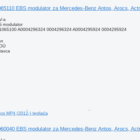
110 EBS modulator za Mercedes-Benz Antos, Arocs, Actro
V-a
S modulator
1065100 A0004296324 0004296324 A0004295924 0004295924
nn
 OÜ
davca
ros MP4 (2012-) tegljača
040 EBS modulator za Mercedes-Benz Antos, Arocs, Actro
V-a