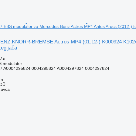
 EBS modulator za Mercedes-Benz Actros MP4 Antos Arocs (2012-) te
Z,KNORR-BREMSE Actros MP4 (01.12-) K000924 K102407
tegljača
V-a
S modulator
7 A0004295824 0004295824 A0004297824 0004297824
nn
 OÜ
davca