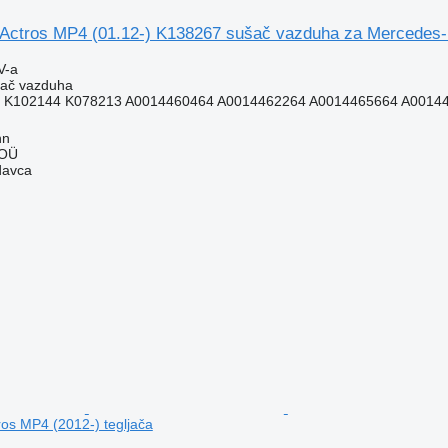
Actros MP4 (01.12-) K138267 sušač vazduha za Mercedes-B
V-a
šač vazduha
 K102144 K078213 A0014460464 A0014462264 A0014465664 A00144
nn
 OÜ
davca
ros MP4 (2012-) tegljača