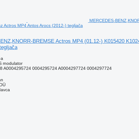
MERCEDES-BENZ,KNORR-
 Actros MP4 Antos Arocs (2012-) tegljača
Z,KNORR-BREMSE Actros MP4 (01.12-) K015420 K102408
tegljača
-a
S modulator
8 A0004295724 0004295724 A0004297724 0004297724
nn
 OÜ
davca