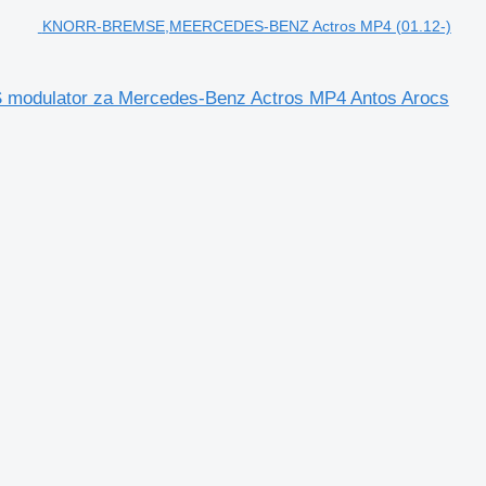
KNORR-BREMSE,MEERCEDES-BENZ Actros MP4 (01.12-)
dulator za Mercedes-Benz Actros MP4 Antos Arocs