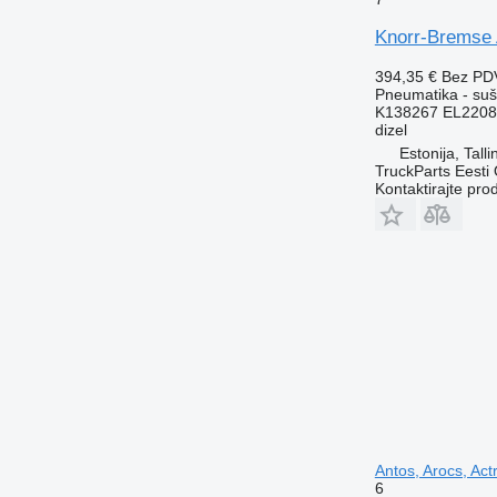
Knorr-Bremse 
394,35 €
Bez PD
Pneumatika - su
K138267 EL2208
dizel
Estonija, Talli
TruckParts Eesti
Kontaktirajte pro
Antos, Arocs, Act
6