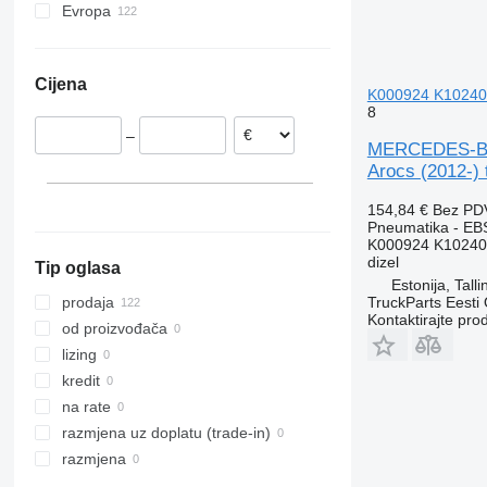
Evropa
Estonija
Rumunija
Cijena
Poljska
K000924 K102407
8
Litvanija
–
MERCEDES-BEN
Arocs (2012-) 
154,84 €
Bez PD
Pneumatika - EB
K000924 K10240
dizel
Tip oglasa
Estonija, Talli
TruckParts Eesti
prodaja
Kontaktirajte pro
od proizvođača
lizing
kredit
na rate
razmjena uz doplatu (trade-in)
razmjena