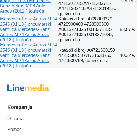
kompresor za Mercedes-
149,19 €
4711301915 A4711303715
Benz Actros MP4 Antos
A4711302415 A4711301915...,
Arocs (2012-) tegljača
gorivo: dizel
Mercedes-Benz Actros MP4
Kataloški broj: 4728900320
2545 (01.13-) pneumatski
4728900400 4728900300
ventil za Mercedes-Benz
A0013271325 0013271325
83,87 €
Actros MP4 Antos Arocs
A0013271025 0013271025,
(2012-) tegljača
gorivo: dizel
Mercedes-Benz Actros MP4
2545 (01.13-) pneumatski
Kataloški broj: A4721530159
ventil za Mercedes-Benz
4721530159 A4721530759
40,32 €
Actros MP4 Antos Arocs
4721530759, gorivo: dizel
(2012-) tegljača
Kompanija
O nama
Pomoć