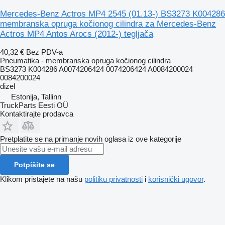
Mercedes-Benz Actros MP4 2545 (01.13-) BS3273 K004286
membranska opruga kočionog cilindra za Mercedes-Benz
Actros MP4 Antos Arocs (2012-) tegljača
40,32 €
Bez PDV-a
Pneumatika - membranska opruga kočionog cilindra
BS3273 K004286 A0074206424 0074206424 A0084200024
0084200024
dizel
Estonija, Tallinn
TruckParts Eesti OÜ
Kontaktirajte prodavca
Pretplatite se na primanje novih oglasa iz ove kategorije
Potpišite se
Klikom pristajete na našu
politiku privatnosti
i
korisnički ugovor
.