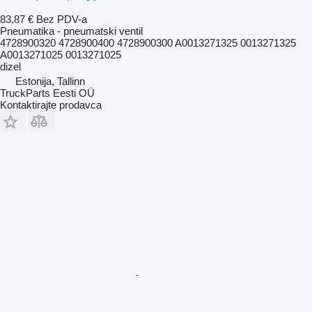
83,87 €
Bez PDV-a
Pneumatika - pneumatski ventil
4728900320 4728900400 4728900300 A0013271325 0013271325
A0013271025 0013271025
dizel
Estonija, Tallinn
TruckParts Eesti OÜ
Kontaktirajte prodavca