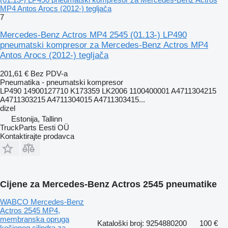
MP4 Antos Arocs (2012-) tegljača
7
Mercedes-Benz Actros MP4 2545 (01.13-) LP490
pneumatski kompresor za Mercedes-Benz Actros MP4
Antos Arocs (2012-) tegljača
201,61 €
Bez PDV-a
Pneumatika - pneumatski kompresor
LP490 14900127710 K173359 LK2006 1100400001 A4711304215
A4711303215 A4711304015 A4711303415...
dizel
Estonija, Tallinn
TruckParts Eesti OÜ
Kontaktirajte prodavca
Cijene za Mercedes-Benz Actros 2545 pneumatikе
WABCO Mercedes-Benz
Actros 2545 MP4,
membranska opruga
Kataloški broj: 9254880200
100 €
kočionog cilindra za