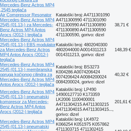
Mercedes-Benz Actros MP4
,2545 tegljača
Air Compressor Resonator
Kataloški broj: A4711301090
Mercedes-Benz Actros MP4
A4711300990 4711301090
2545 (01.13-) za Mercedes-
4711300990 A4711300890
38,71 €
Benz Actros MP4 Antos
4711300890 A4711300590
Arocs (2012-) tegljača
4711300590, gorivo: dizel
Mercedes-Benz Actros MP4
2545 (01.13-) EBS modulator
Kataloški broj: 4802040300
za Mercedes-Benz Actros
4802044000 A0014311213
148,39 €
MP4 Antos Arocs (2012-)
0014311213, gorivo: dizel
tegljača
Mercedes-Benz Actros MP4
Kataloški broj: BS3273
2545 (01.13-) membranska
K004286 A0074206424
opruga kočionog cilindra za
40,32 €
0074206424 A0084200024
Mercedes-Benz Actros MP4
0084200024, gorivo: dizel
Antos Arocs (2012-) tegljača
Kataloški broj: LP490
Mercedes-Benz Actros MP4
14900127710 K173359
2545 (01.13-) pneumatski
LK2006 1100400001
kompresor za Mercedes-
201,61 €
A4711304215 A4711303215
Benz Actros MP4 Antos
A4711304015 A4711303415...,
Arocs (2012-) tegljača
gorivo: dizel
Kataloški broj: LK4972
Mercedes-Benz Actros MP4
K066254 K051975 K057862
2545 (01.13-) pneumatski
4711303715 4711302415