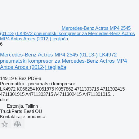
Mercedes-Benz Actros MP4 2545
(01.13-) LK4972 pneumatski kompresor za Mercedes-Benz Actros
MP4 Antos Arocs (2012-) tegljača
6
Mercedes-Benz Actros MP4 2545 (01.13-) LK4972
pneumatski kompresor za Mercedes-Benz Actros MP4
Antos Arocs (2012-) tegljača
149,19 €
Bez PDV-a
Pneumatika - pneumatski kompresor
LK4972 K066254 K051975 K057862 4711303715 4711302415
4711301915 A4711303715 A4711302415 A4711301915...
dizel
Estonija, Tallinn
TruckParts Eesti OÜ
Kontaktirajte prodavca