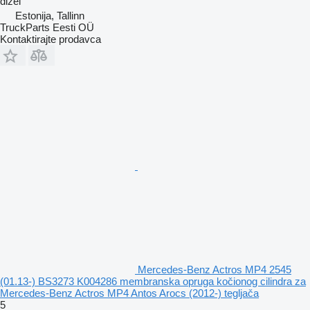
dizel
Estonija, Tallinn
TruckParts Eesti OÜ
Kontaktirajte prodavca
Mercedes-Benz Actros MP4 2545
(01.13-) BS3273 K004286 membranska opruga kočionog cilindra za
Mercedes-Benz Actros MP4 Antos Arocs (2012-) tegljača
5