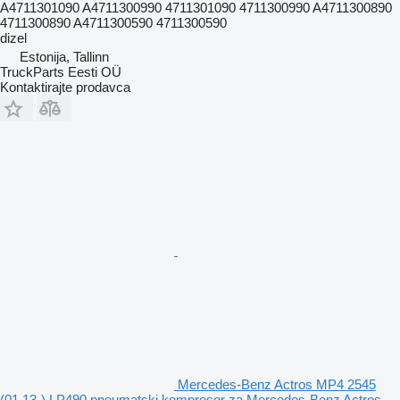
A4711301090 A4711300990 4711301090 4711300990 A4711300890
4711300890 A4711300590 4711300590
dizel
Estonija, Tallinn
TruckParts Eesti OÜ
Kontaktirajte prodavca
Mercedes-Benz Actros MP4 2545
(01.13-) LP490 pneumatski kompresor za Mercedes-Benz Actros