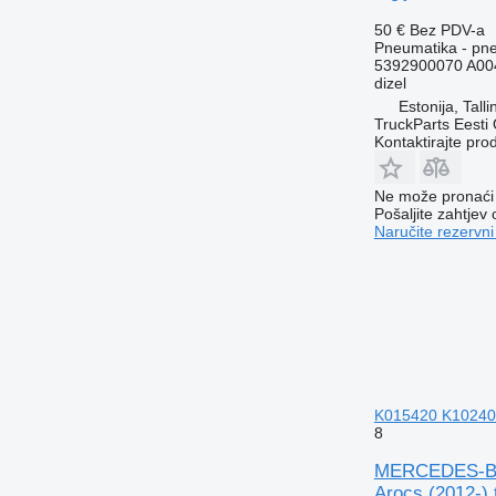
50 €
Bez PDV-a
Pneumatika - pne
5392900070 A00
dizel
Estonija, Talli
TruckParts Eesti
Kontaktirajte pro
Ne može pronaći 
Pošaljite zahtjev
Naručite rezervni
K015420 K102408
8
MERCEDES-BEN
Arocs (2012-) 