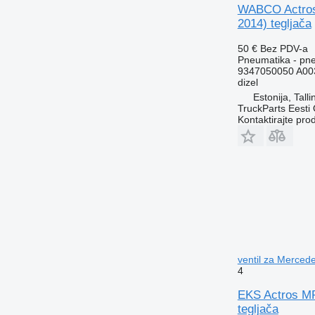
WABCO Actros 
2014) tegljača
50 €
Bez PDV-a
Pneumatika - pne
9347050050 A00
dizel
Estonija, Talli
TruckParts Eesti
Kontaktirajte pro
ventil za Merced
4
EKS Actros MP
tegljača