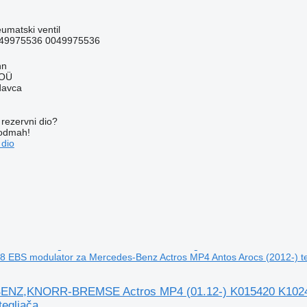
umatski ventil
49975536 0049975536
nn
 OÜ
davca
rezervni dio?
 odmah!
 dio
 EBS modulator za Mercedes-Benz Actros MP4 Antos Arocs (2012-) te
Z,KNORR-BREMSE Actros MP4 (01.12-) K015420 K102408
tegljača