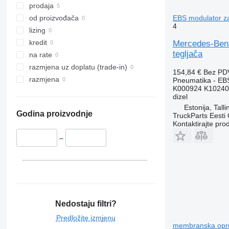
prodaja
EBS modulator za
od proizvođača
4
lizing
kredit
Mercedes-Benz
tegljača
na rate
razmjena uz doplatu (trade-in)
154,84 €
Bez PD
razmjena
Pneumatika - EB
K000924 K10240
dizel
Estonija, Talli
Godina proizvodnje
TruckParts Eesti
Kontaktirajte pro
–
Nedostaju filtri?
Predložite izmjenu
membranska oprug