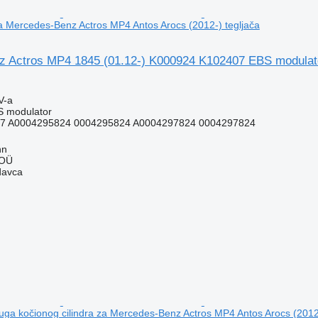
 Mercedes-Benz Actros MP4 Antos Arocs (2012-) tegljača
 Actros MP4 1845 (01.12-) K000924 K102407 EBS modulato
V-a
S modulator
7 A0004295824 0004295824 A0004297824 0004297824
nn
 OÜ
davca
a kočionog cilindra za Mercedes-Benz Actros MP4 Antos Arocs (2012-