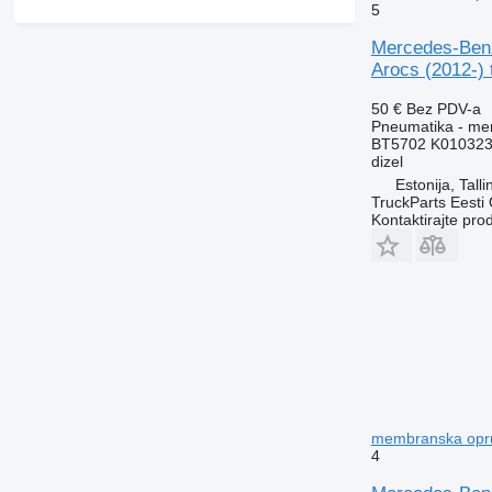
5
Mercedes-Benz
Arocs (2012-) 
50 €
Bez PDV-a
Pneumatika - mem
BT5702 K010323
dizel
Estonija, Talli
TruckParts Eesti
Kontaktirajte pro
membranska oprug
4