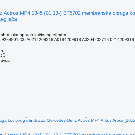
 Actros MP4 1845 (01.13-) BT5702 membranska opruga koč
tegljača
branska opruga kočionog cilindra
 9254801200 A0214209318 A0184209918 A0204202718 0214209318 
nn
 OÜ
davca
a kočionog cilindra za Mercedes-Benz Actros MP4 Antos Arocs (2012-