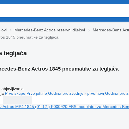
lovi
Mercedes-Benz Actros rezervni dijelovi
Mercedes-Benz Actro
os 1845 pneumatikе za tegljača
 tegljača
rcedes-Benz Actros 1845 pneumatikе za tegljača
objavljivanja
ja
Prvo skupe
Prvo jeftine
Godina proizvodnje - prvo novi
Godina proiz