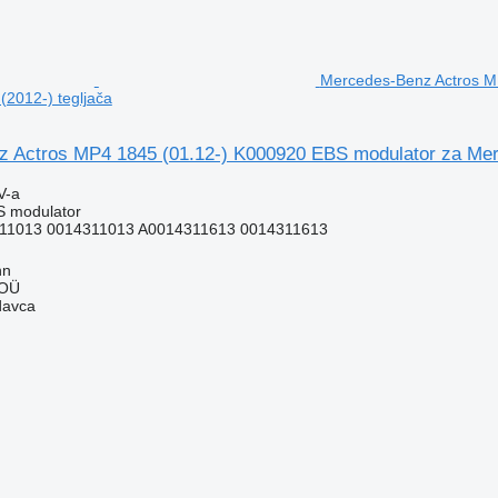
Mercedes-Benz Actros M
(2012-) tegljača
 Actros MP4 1845 (01.12-) K000920 EBS modulator za Merc
V-a
S modulator
11013 0014311013 A0014311613 0014311613
nn
 OÜ
davca