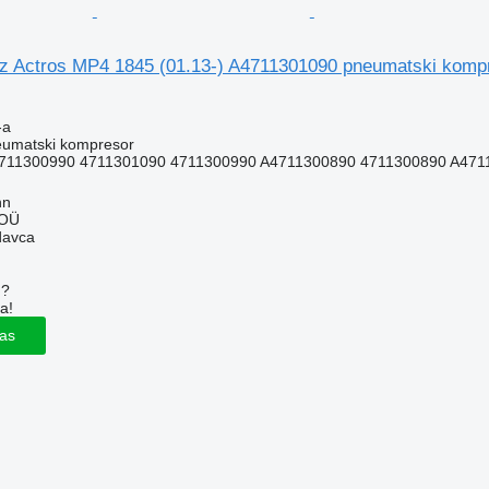
 Actros MP4 1845 (01.13-) A4711301090 pneumatski kompr
-a
eumatski kompresor
711300990 4711301090 4711300990 A4711300890 4711300890 A471
nn
 OÜ
davca
u?
a!
las