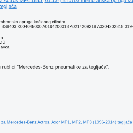
 Actros MP4 1845 (01.13-) BT5703 membranska opruga koč
tegljača
branska opruga kočionog cilindra
 BS8403 K004045000 A0194200018 A0214209218 A0204202818 0194
nn
 OÜ
davca
u rublici "Mercedes-Benz pneumatikе za tegljača".
l za Mercedes-Benz Actros, Axor MP1, MP2, MP3 (1996-2014) tegljača