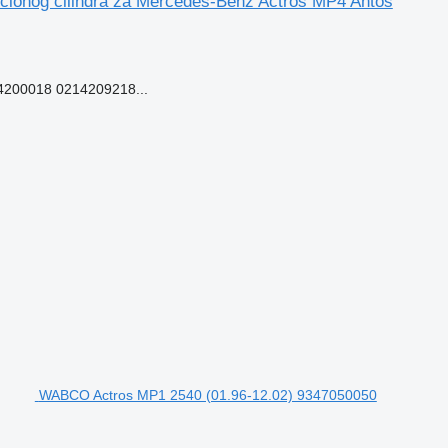
ionog cilindra za Mercedes-Benz Actros MP4 Antos
200018 0214209218...
WABCO Actros MP1 2540 (01.96-12.02) 9347050050