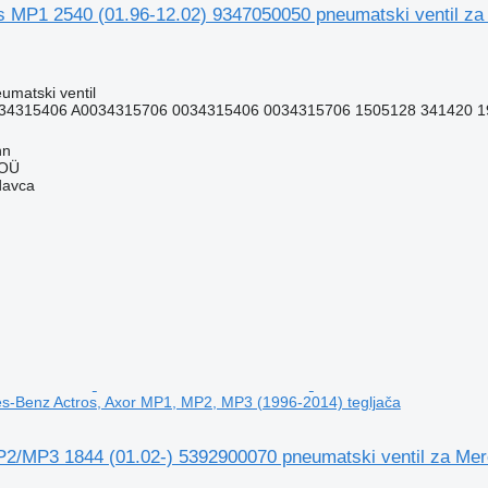
MP1 2540 (01.96-12.02) 9347050050 pneumatski ventil za
umatski ventil
34315406 A0034315706 0034315406 0034315706 1505128 341420 1
nn
 OÜ
davca
es-Benz Actros, Axor MP1, MP2, MP3 (1996-2014) tegljača
2/MP3 1844 (01.02-) 5392900070 pneumatski ventil za Me