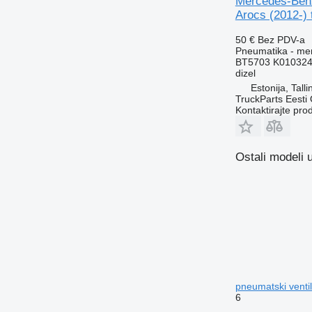
Mercedes-Benz
Arocs (2012-) 
50 €
Bez PDV-a
Pneumatika - mem
BT5703 K010324
dizel
Estonija, Talli
TruckParts Eesti
Kontaktirajte pro
Ostali modeli 
pneumatski venti
6