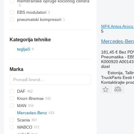
membranske opruge kočionog cilindra
EBS modulatori
pneumatski kompresori
MP4 Antos Arocs 
5
Kategorija tehnike
Mercedes-Benz
tegljači
181,45 €
Bez PD
Pneumatika - EB
K000920 A00143
dizel
Marka
Estonija, Talli
TruckParts Eesti
Kontaktirajte pro
DAF
Knorr-Bremse
CF
Cargo
EuroCargo
MAN
LF
F-MAX
EuroStar
Mercedes-Benz
XF
Eurotech
F90
Scania
XG
Eurotrakker
L2000
A-Class
D-series
WABCO
S-Way
LE
Actros
K-series
G-series
B-series