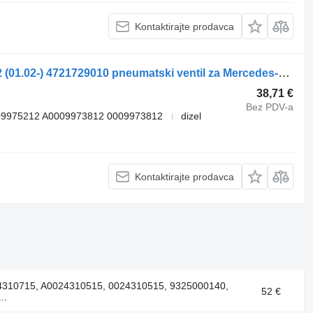
Kontaktirajte prodavca
Mercedes-Benz Actros MP2/MP3 1832 (01.02-) 4721729010 pneumatski ventil za Mercedes-Benz Actros, Axor MP1, MP2, MP3 (1996-2014) tegljača
38,71 €
Bez PDV-a
09975212 A0009973812 0009973812
dizel
Kontaktirajte prodavca
24310715, A0024310515, 0024310515, 9325000140,
52 €
..