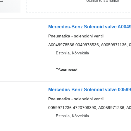
Učinite to sa nama!
Pneumatika - solenoidni ventil
A0049978536 0049978536, A0059971136, 
Estonija, Kõrveküla
TSvaruosad
Pneumatika - solenoidni ventil
0059971236 4720706390, A0059971236, A
Estonija, Kõrveküla