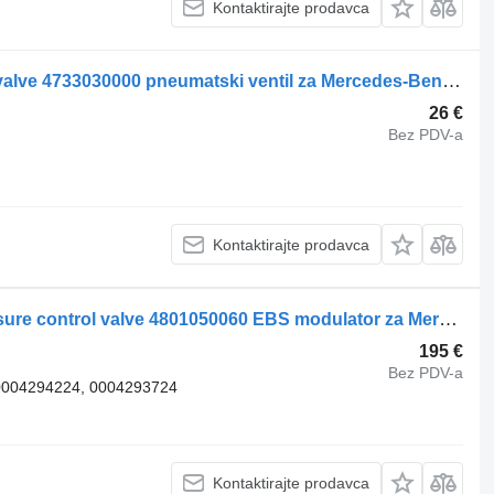
Kontaktirajte prodavca
Mercedes-Benz Air pressure control valve 4733030000 pneumatski ventil za Mercedes-Benz ACTROS 1832L tegljača
26 €
Bez PDV-a
Kontaktirajte prodavca
Mercedes-Benz Rear axel brake pressure control valve 4801050060 EBS modulator za Mercedes-Benz ACTROS 1832L tegljača
195 €
Bez PDV-a
0004294224, 0004293724
Kontaktirajte prodavca