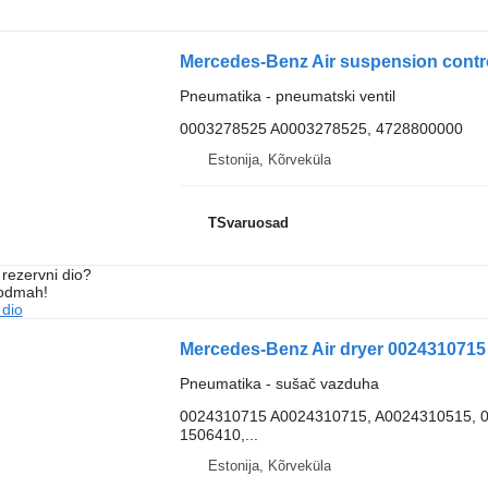
Pneumatika - pneumatski ventil
0003278525 A0003278525, 4728800000
Estonija, Kõrveküla
TSvaruosad
rezervni dio?
 odmah!
 dio
Pneumatika - sušač vazduha
0024310715 A0024310715, A0024310515, 0
1506410,...
Estonija, Kõrveküla