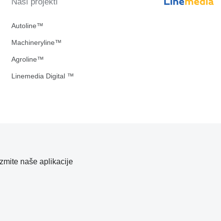
Naši projekti
Autoline™
Machineryline™
Agroline™
Linemedia Digital ™
zmite naše aplikacije