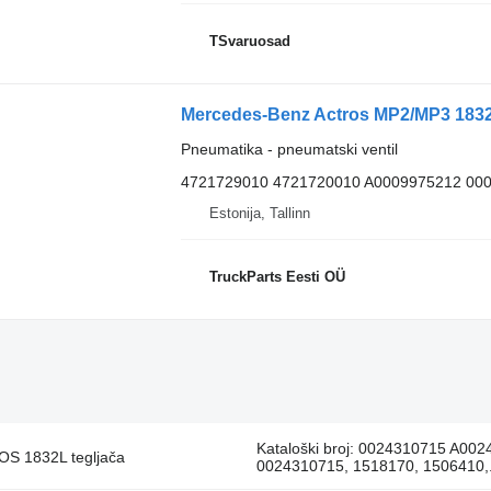
TSvaruosad
Pneumatika - pneumatski ventil
4721729010 4721720010 A0009975212 00
Estonija, Tallinn
TruckParts Eesti OÜ
Kataloški broj: 0024310715 A00
OS 1832L tegljača
0024310715, 1518170, 1506410,.