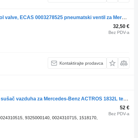
Mercedes-Benz Air suspension control valve, ECAS 0003278525 pneumatski ventil za Mercedes-Benz ACTROS 1832L tegljača
32,50 €
Bez PDV-a
Kontaktirajte prodavca
Mercedes-Benz Air dryer 0024310715 sušač vazduha za Mercedes-Benz ACTROS 1832L tegljača
52 €
Bez PDV-a
024310515, 9325000140, 0024310715, 1518170,