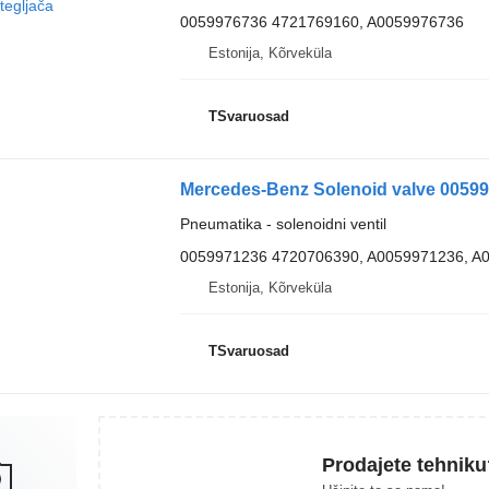
0059976736 4721769160, A0059976736
Estonija, Kõrveküla
TSvaruosad
Pneumatika - solenoidni ventil
0059971236 4720706390, A0059971236, A
Estonija, Kõrveküla
TSvaruosad
Prodajete tehniku