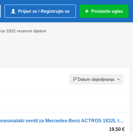
Prijavi se / Registrujte se
Postavite oglas
s 1832 rezervni dijelovi
Datum objavljivanja
WABCO Solenoid valve 0059976736 pneumatski ventil za Mercedes-Benz ACTROS 1832L tegljača
19,50 €