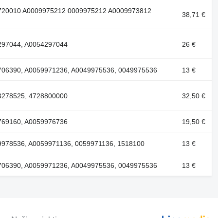
21720010 A0009975212 0009975212 A0009973812
38,71 €
4297044, A0054297044
26 €
20706390, A0059971236, A0049975536, 0049975536
13 €
03278525, 4728800000
32,50 €
1769160, A0059976736
19,50 €
49978536, A0059971136, 0059971136, 1518100
13 €
20706390, A0059971236, A0049975536, 0049975536
13 €