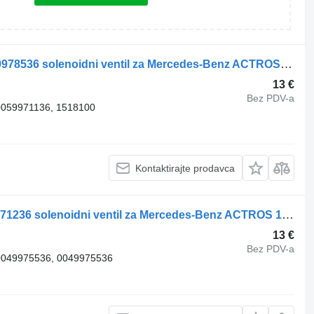
Mercedes-Benz Solenoid valve A0049978536 solenoidni ventil za Mercedes-Benz ACTROS 1832L tegljača
13 €
Bez PDV-a
0059971136, 1518100
Kontaktirajte prodavca
Mercedes-Benz Solenoid valve 0059971236 solenoidni ventil za Mercedes-Benz ACTROS 1832L tegljača
13 €
Bez PDV-a
0049975536, 0049975536