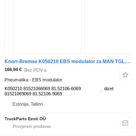
Knorr-Bremse K050210 EBS modulator za MAN TGL, TGM, TGS, TGX (2005-2021) tegljača
166,94 €
Bez PDV-a
Pneumatika - EBS modulator
K050210 81521066069 81.52106-6069
dizel
81521069069 81.52106-9069
Estonija, Tallinn
TruckParts Eesti OÜ