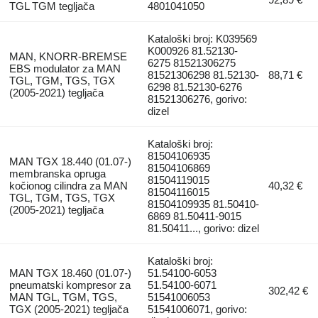
TGL TGM tegljača
4801041050
Kataloški broj: K039569
K000926 81.52130-
MAN, KNORR-BREMSE
6275 81521306275
EBS modulator za MAN
81521306298 81.52130-
88,71 €
TGL, TGM, TGS, TGX
6298 81.52130-6276
(2005-2021) tegljača
81521306276, gorivo:
dizel
Kataloški broj:
81504106935
MAN TGX 18.440 (01.07-)
81504106869
membranska opruga
81504119015
kočionog cilindra za MAN
40,32 €
81504116015
TGL, TGM, TGS, TGX
81504109935 81.50410-
(2005-2021) tegljača
6869 81.50411-9015
81.50411..., gorivo: dizel
Kataloški broj:
MAN TGX 18.460 (01.07-)
51.54100-6053
pneumatski kompresor za
51.54100-6071
302,42 €
MAN TGL, TGM, TGS,
51541006053
TGX (2005-2021) tegljača
51541006071, gorivo: