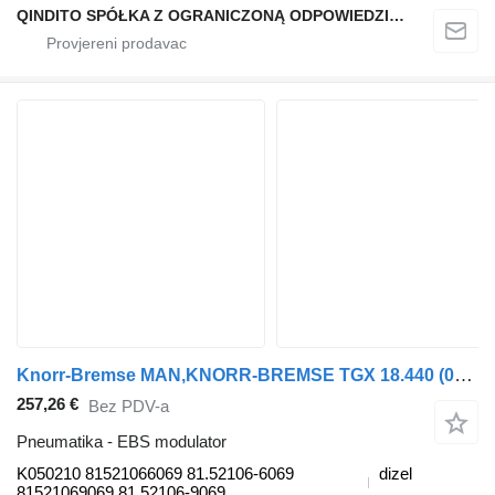
QINDITO SPÓŁKA Z OGRANICZONĄ ODPOWIEDZIALNOŚCIĄ
Knorr-Bremse MAN,KNORR-BREMSE TGX 18.440 (01.07-) K050210 EBS modulator za MAN TGL, TGM, TGS, TGX (2005-2021) tegljača
257,26 €
Bez PDV-a
Pneumatika - EBS modulator
K050210 81521066069 81.52106-6069
dizel
81521069069 81.52106-9069