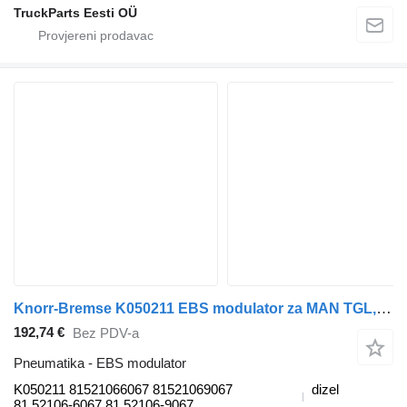
TruckParts Eesti OÜ
Knorr-Bremse K050211 EBS modulator za MAN TGL, TGM, TGS, TGX (2005-2021) tegljača
192,74 €
Bez PDV-a
Pneumatika - EBS modulator
K050211 81521066067 81521069067
dizel
81.52106-6067 81.52106-9067