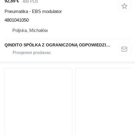
92,89 €
400 PLN
Pneumatika - EBS modulator
4801041050
Poljska, Michałów
QINDITO SPÓŁKA Z OGRANICZONĄ ODPOWIEDZIALNOŚCIĄ