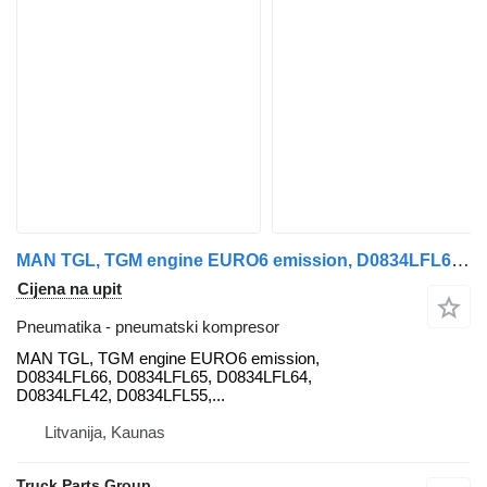
MAN TGL, TGM engine EURO6 emission, D0834LFL66, D0834LFL65, D0834LFL MAN pneumatski kompresor za MAN MAN TGL, TGM engine EURO6 emission, D0834LFL66, D0834LFL65, D0834LFL64, D0834LFL42, D0834LFL65, D0834LFL55, D0834LFL53, D0834LFL54, D0834LFL50, D0836LFL42, 81415010387, 81415010386, 51011006266, 51011006408, 51011006468, 51011006322, 81962100635, 81962100598, 51013046097, 51019030347, 51013046091, 51014016337, 51014016352, 51385006122, 51471040040, 51385170060, 51018040038, 51057045010, 51057045372, 51057045078, 51057045204, 51057045031, 51018025868, 51022010181, 51021006022, 51021006174, 51011136088, 51011140222, 51021150251, 51021150291, 51015050169, 51022010181, 51022006050, 51025006303, 51025006506, 51025006309, 51025006310, 51025006311, 51024006068, 51024006211, 51024106679, 51034006007, 51031006273, 51024006031, 51024006073, 51024006173, 51044020020, 51044020072, 51045015013, 51045015032, 51041010537, 51041010738, 51041010538, 51042006031, 51042006073, 51042006173, 81018106026, 51057045034, 51050007087, 51056010179, 51051020101, 51051046195, 51051046196, 51052010099, 51052010102, 51064050041, 51064050055, 51063045253, 51067010021, 81061016503, 51065006701, 51063030133, 51063030479, 51064020099, 81061300190, 81066200185, 51064040098, 51064040145, 51066007006, 51066010279, 51081510194, 51094120171, 51094120261, 51094110935, 51095007180, 51094120719, 51094120311, 81082010571, 51081016341, 51081016440, 51081020410, 51081007202, 81084006061, 81541200011, 51091017225, 51091017327, 51094026017 tegljača
Cijena na upit
Pneumatika - pneumatski kompresor
MAN TGL, TGM engine EURO6 emission,
D0834LFL66, D0834LFL65, D0834LFL64,
D0834LFL42, D0834LFL55,...
Litvanija, Kaunas
Truck Parts Group