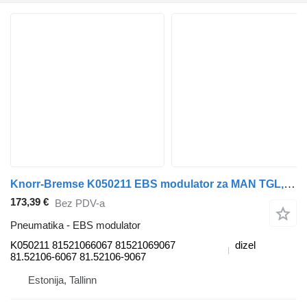
Knorr-Bremse K050211 EBS modulator za MAN TGL, TGM, TGS, TGX (2005-2021) tegljača
173,39 €
Bez PDV-a
Pneumatika - EBS modulator
K050211 81521066067 81521069067
dizel
81.52106-6067 81.52106-9067
Estonija, Tallinn