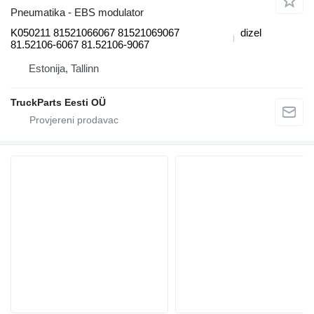
Pneumatika - EBS modulator
K050211 81521066067 81521069067
dizel
81.52106-6067 81.52106-9067
Estonija, Tallinn
TruckParts Eesti OÜ