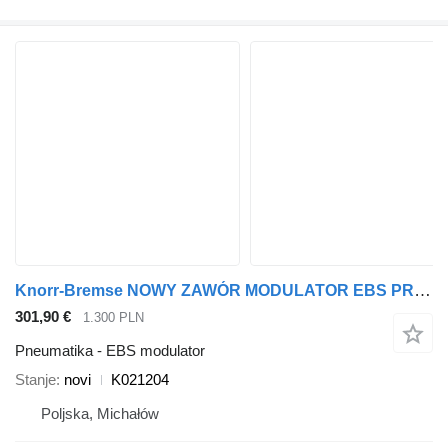
Knorr-Bremse NOWY ZAWÓR MODULATOR EBS PRZÓD MAN TGS TGX TGM TGA K021204 EBS modulator za MAN TGS TGX TGM TGA tegljača
301,90 €
1.300 PLN
Pneumatika - EBS modulator
Stanje
novi
K021204
Poljska, Michałów