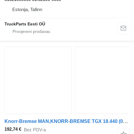
Estonija, Tallinn
TruckParts Eesti OÜ
Knorr-Bremse MAN,KNORR-BREMSE TGX 18.440 (01.07-) K050211 EBS modulator za MAN TGL, TGM, TGS, TGX (2005-2021) tegljača
192,74 €
Bez PDV-a