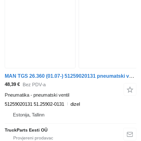
MAN TGS 26.360 (01.07-) 51259020131 pneumatski ventil za MAN TGL, TGM, TGS, TGX (2005-2021) tegljača
48,39 €
Bez PDV-a
Pneumatika - pneumatski ventil
51259020131 51.25902-0131
dizel
Estonija, Tallinn
TruckParts Eesti OÜ