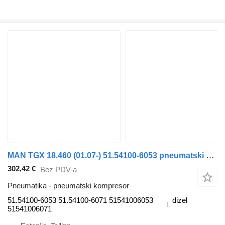
MAN TGX 18.460 (01.07-) 51.54100-6053 pneumatski kompresor za MAN TGL, TGM, TGS, TGX (2005-2021) tegljača
302,42 €
Bez PDV-a
Pneumatika - pneumatski kompresor
51.54100-6053 51.54100-6071 51541006053
dizel
51541006071