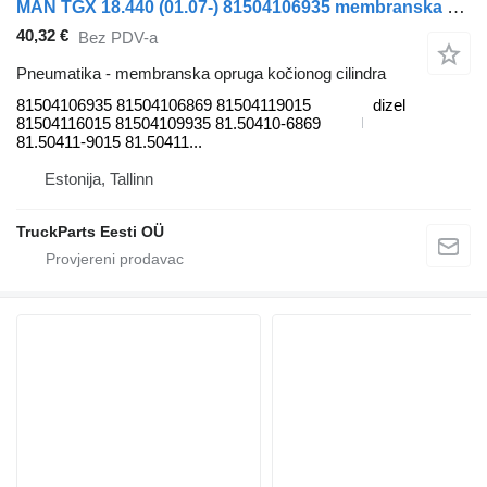
MAN TGX 18.440 (01.07-) 81504106935 membranska opruga kočionog cilindra za MAN TGL, TGM, TGS, TGX (2005-2021) tegljača
40,32 €
Bez PDV-a
Pneumatika - membranska opruga kočionog cilindra
81504106935 81504106869 81504119015
dizel
81504116015 81504109935 81.50410-6869
81.50411-9015 81.50411...
Estonija, Tallinn
TruckParts Eesti OÜ