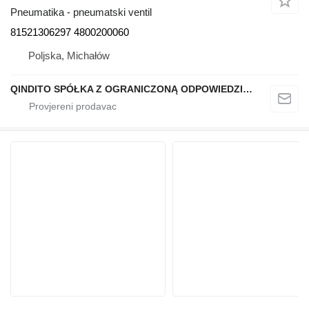
Pneumatika - pneumatski ventil
81521306297 4800200060
Poljska, Michałów
QINDITO SPÓŁKA Z OGRANICZONĄ ODPOWIEDZIALNOŚCIĄ