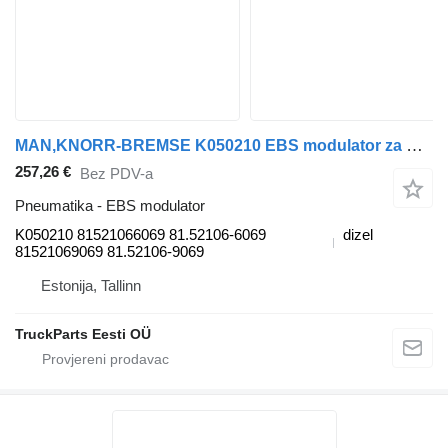
MAN,KNORR-BREMSE K050210 EBS modulator za MAN TGL, TGM, TGS, TGX (2005-2021) tegljača
257,26 €
Bez PDV-a
Pneumatika - EBS modulator
K050210 81521066069 81.52106-6069
dizel
81521069069 81.52106-9069
Estonija, Tallinn
TruckParts Eesti OÜ