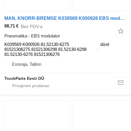
MAN, KNORR-BREMSE K039569 K000926 EBS modulator za MAN TGL, TGM, TGS, TGX (2005-2021) tegljača
88,71 €
Bez PDV-a
Pneumatika - EBS modulator
K039569 K000926 81.52130-6275
dizel
81521306275 81521306298 81.52130-6298
81.52130-6276 81521306276
Estonija, Tallinn
TruckParts Eesti OÜ