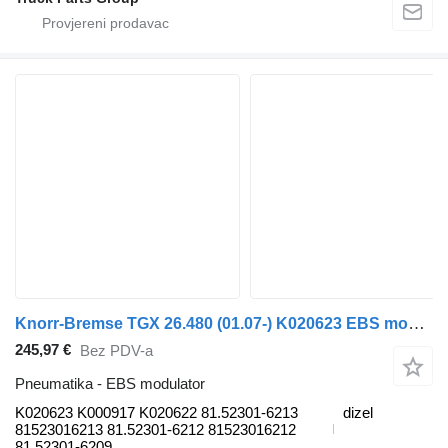
Knorr-Bremse TGX 26.480 (01.07-) K020623 EBS modulator za MAN TGL, TGM, TGS, TGX (2005-2021) tegljača
245,97 €
Bez PDV-a
Pneumatika - EBS modulator
K020623 K000917 K020622 81.52301-6213
dizel
81523016213 81.52301-6212 81523016212
81.52301-6209...