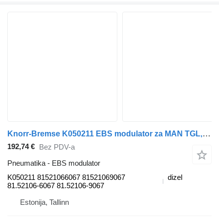
Knorr-Bremse K050211 EBS modulator za MAN TGL, TGM, TGS, TGX (2005-2021) tegljača
192,74 €
Bez PDV-a
Pneumatika - EBS modulator
K050211 81521066067 81521069067
dizel
81.52106-6067 81.52106-9067
Estonija, Tallinn