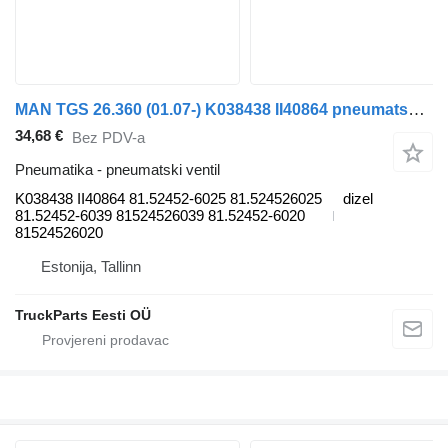
MAN TGS 26.360 (01.07-) K038438 II40864 pneumatski ventil za MAN TGL, TGM, TGS, TGX (2005-2021) tegljača
34,68 €
Bez PDV-a
Pneumatika - pneumatski ventil
K038438 II40864 81.52452-6025 81.524526025
dizel
81.52452-6039 81524526039 81.52452-6020
81524526020
Estonija, Tallinn
TruckParts Eesti OÜ