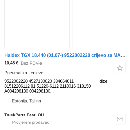
Haldex TGX 18.440 (01.07-) 9522002220 crijevo za MAN TGL, TGM, TGS, TGX (2005-2021) tegljača
10,48 €
Bez PDV-a
Pneumatika - crijevo
9522002220 4527130020 334064011
dizel
81512206112 81.51220-6112 2118016 318159
A004298130 004298130...
Estonija, Tallinn
TruckParts Eesti OÜ