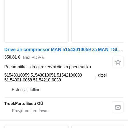
Drive air compressor MAN 51543010059 za MAN TGL, TGM, TGS, TGX (2005-2021) tegljača
350,81 €
Bez PDV-a
Pneumatika - drugi rezervni dio za pneumatiku
51543010059 51543013051 51542106039
dizel
51.54301-0059 51.54210-6039
Estonija, Tallinn
TruckParts Eesti OÜ