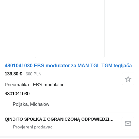
4801041030 EBS modulator za MAN TGL TGM tegljača
139,30 €
600 PLN
Pneumatika - EBS modulator
4801041030
Poljska, Michałów
QINDITO SPÓŁKA Z OGRANICZONĄ ODPOWIEDZIALNOŚCIĄ