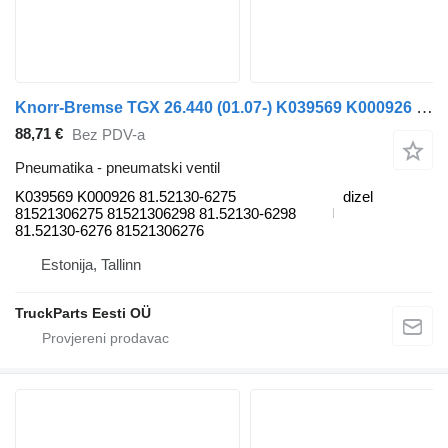
Knorr-Bremse TGX 26.440 (01.07-) K039569 K000926 pneumatski ventil za MAN TGL, TGM, TGS, TGX (2005-2021) tegljača
88,71 €
Bez PDV-a
Pneumatika - pneumatski ventil
K039569 K000926 81.52130-6275
dizel
81521306275 81521306298 81.52130-6298
81.52130-6276 81521306276
Estonija, Tallinn
TruckParts Eesti OÜ