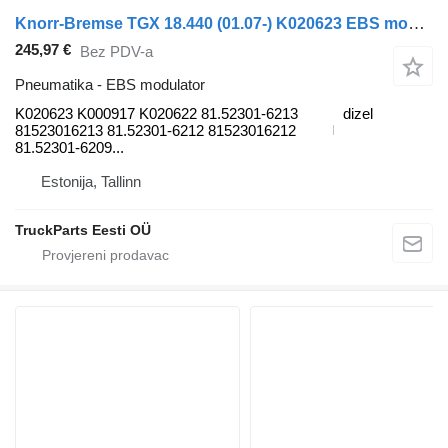
Knorr-Bremse TGX 18.440 (01.07-) K020623 EBS modulator za MAN TGL, TGM, TGS, TGX (2005-2021) tegljača
245,97 €
Bez PDV-a
Pneumatika - EBS modulator
K020623 K000917 K020622 81.52301-6213
dizel
81523016213 81.52301-6212 81523016212
81.52301-6209...
Estonija, Tallinn
TruckParts Eesti OÜ