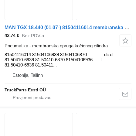
MAN TGX 18.440 (01.07-) 81504116014 membranska opruga kočionog cilindra za MAN TGL, TGM, TGS, TGX (2005-2021) tegljača
42,74 €
Bez PDV-a
Pneumatika - membranska opruga kočionog cilindra
81504116014 81504106939 81504106870
dizel
81.50410-6939 81.50410-6870 81504106936
81.50410-6936 81.50411...
Estonija, Tallinn
TruckParts Eesti OÜ