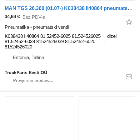
MAN TGS 26.360 (01.07-) K038438 II40864 pneumatski ventil za MAN TGL, TGM, TGS, TGX (2005-2021) tegljača
34,68 €
Bez PDV-a
Pneumatika - pneumatski ventil
K038438 II40864 81.52452-6025 81.524526025
dizel
81.52452-6039 81524526039 81.52452-6020
81524526020
Estonija, Tallinn
TruckParts Eesti OÜ