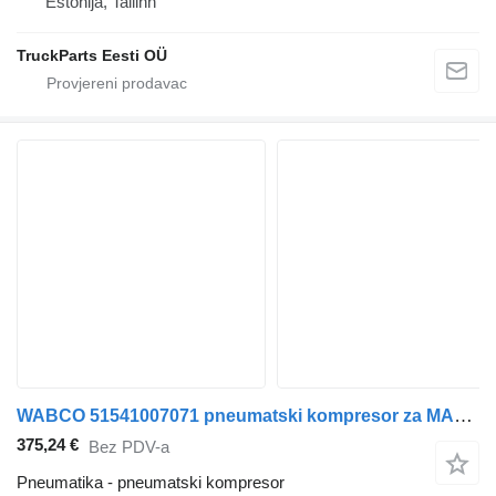
Estonija, Tallinn
TruckParts Eesti OÜ
WABCO 51541007071 pneumatski kompresor za MAN TGA TGL TGM tegljača
375,24 €
Bez PDV-a
Pneumatika - pneumatski kompresor