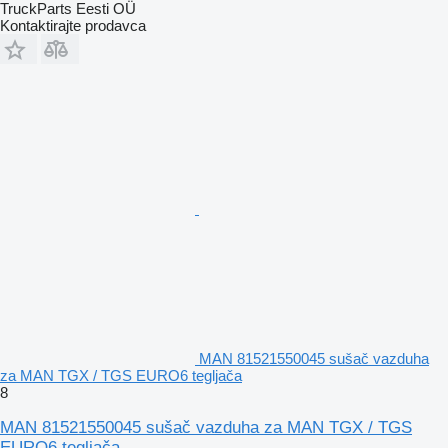
TruckParts Eesti OÜ
Kontaktirajte prodavca
MAN 81521550045 sušač vazduha
za MAN TGX / TGS EURO6 tegljača
8
MAN 81521550045 sušač vazduha za MAN TGX / TGS
EURO6 tegljača