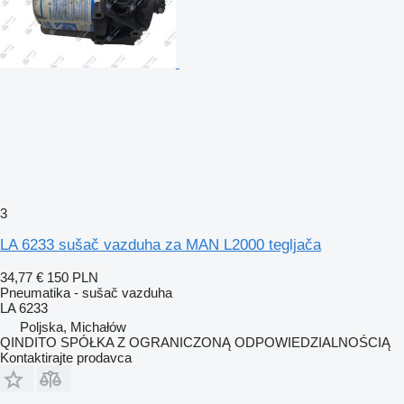
3
LA 6233 sušač vazduha za MAN L2000 tegljača
34,77 €
150 PLN
Pneumatika - sušač vazduha
LA 6233
Poljska, Michałów
QINDITO SPÓŁKA Z OGRANICZONĄ ODPOWIEDZIALNOŚCIĄ
Kontaktirajte prodavca