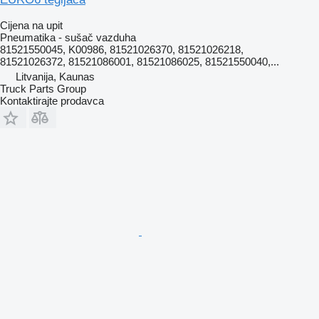
Cijena na upit
Pneumatika - sušač vazduha
81521550045, K00986, 81521026370, 81521026218,
81521026372, 81521086001, 81521086025, 81521550040,...
Litvanija, Kaunas
Truck Parts Group
Kontaktirajte prodavca