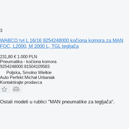
3
WABCO tył L 16/16 9254248000 kočiona komora za MAN
FOC, L2000, M 2000 L, TGL tegljača
231,80 €
1.000 PLN
Pneumatika - kočiona komora
9254248000 81504109583
Poljska, Smolno Wielkie
Auto Perfekt Michał Urbaniak
Kontaktirajte prodavca
Ostali modeli u rublici "MAN pneumatikе za tegljača".