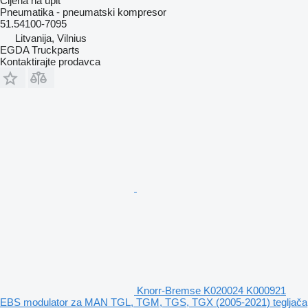
Cijena na upit
Pneumatika - pneumatski kompresor
51.54100-7095
Litvanija, Vilnius
EGDA Truckparts
Kontaktirajte prodavca
Knorr-Bremse K020024 K000921
EBS modulator za MAN TGL, TGM, TGS, TGX (2005-2021) tegljača