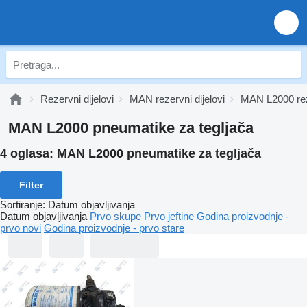
Rezervni dijelovi
MAN rezervni dijelovi
MAN L2000 reze
MAN L2000 pneumatikе za tegljača
4 oglasa:
MAN L2000 pneumatikе za tegljača
Filter
Sortiranje
:
Datum objavljivanja
Datum objavljivanja
Prvo skupe
Prvo jeftine
Godina proizvodnje -
prvo novi
Godina proizvodnje - prvo stare