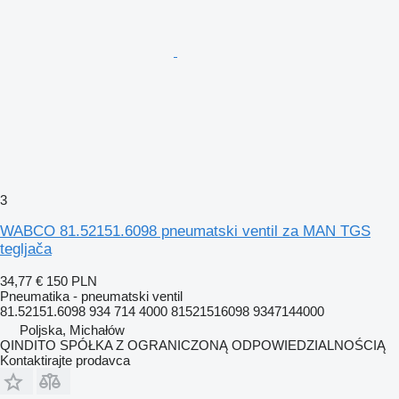
3
WABCO 81.52151.6098 pneumatski ventil za MAN TGS
tegljača
34,77 €
150 PLN
Pneumatika - pneumatski ventil
81.52151.6098 934 714 4000 81521516098 9347144000
Poljska, Michałów
QINDITO SPÓŁKA Z OGRANICZONĄ ODPOWIEDZIALNOŚCIĄ
Kontaktirajte prodavca