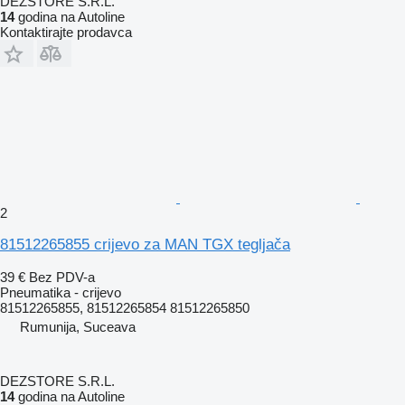
DEZSTORE S.R.L.
14
godina na Autoline
Kontaktirajte prodavca
2
81512265855 crijevo za MAN TGX tegljača
39 €
Bez PDV-a
Pneumatika - crijevo
81512265855, 81512265854 81512265850
Rumunija, Suceava
DEZSTORE S.R.L.
14
godina na Autoline