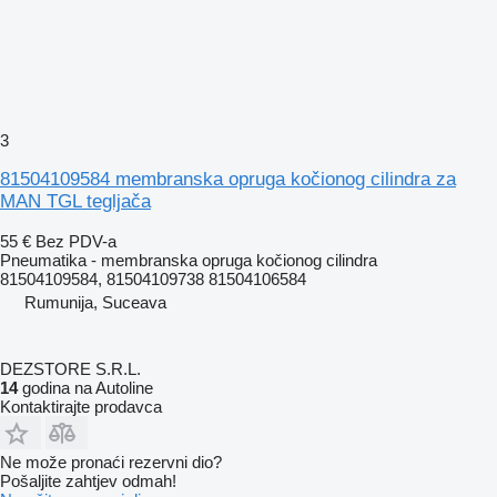
3
81504109584 membranska opruga kočionog cilindra za
MAN TGL tegljača
55 €
Bez PDV-a
Pneumatika - membranska opruga kočionog cilindra
81504109584, 81504109738 81504106584
Rumunija, Suceava
DEZSTORE S.R.L.
14
godina na Autoline
Kontaktirajte prodavca
Ne može pronaći rezervni dio?
Pošaljite zahtjev odmah!