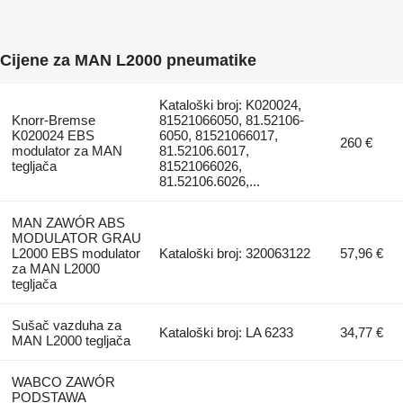
Cijene za MAN L2000 pneumatikе
Kataloški broj: K020024,
Knorr-Bremse
81521066050, 81.52106-
K020024 EBS
6050, 81521066017,
260 €
modulator za MAN
81.52106.6017,
tegljača
81521066026,
81.52106.6026,...
MAN ZAWÓR ABS
MODULATOR GRAU
L2000 EBS modulator
Kataloški broj: 320063122
57,96 €
za MAN L2000
tegljača
Sušač vazduha za
Kataloški broj: LA 6233
34,77 €
MAN L2000 tegljača
WABCO ZAWÓR
PODSTAWA