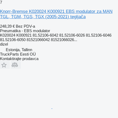
7
Knorr-Bremse K020024 K000921 EBS modulator za MAN
TGL, TGM, TGS, TGX (2005-2021) tegljača
248,39 €
Bez PDV-a
Pneumatika - EBS modulator
K020024 K000921 81.52106-6042 81.52106-6026 81.52106-6046
81.52106-6050 81521066042 81521066026...
dizel
Estonija, Tallinn
TruckParts Eesti OÜ
Kontaktirajte prodavca