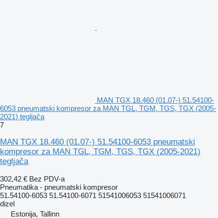
MAN TGX 18.460 (01.07-) 51.54100-
6053 pneumatski kompresor za MAN TGL, TGM, TGS, TGX (2005-
2021) tegljača
7
MAN TGX 18.460 (01.07-) 51.54100-6053 pneumatski
kompresor za MAN TGL, TGM, TGS, TGX (2005-2021)
tegljača
302,42 €
Bez PDV-a
Pneumatika - pneumatski kompresor
51.54100-6053 51.54100-6071 51541006053 51541006071
dizel
Estonija, Tallinn