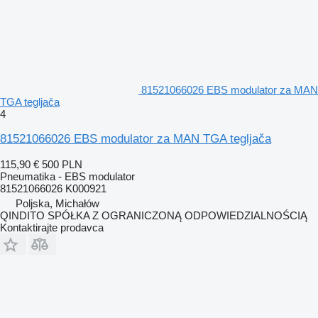
81521066026 EBS modulator za MAN
TGA tegljača
4
81521066026 EBS modulator za MAN TGA tegljača
115,90 €
500 PLN
Pneumatika - EBS modulator
81521066026 K000921
Poljska, Michałów
QINDITO SPÓŁKA Z OGRANICZONĄ ODPOWIEDZIALNOŚCIĄ
Kontaktirajte prodavca