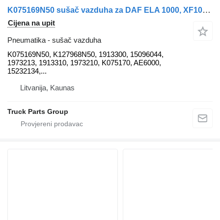
K075169N50 sušač vazduha za DAF ELA 1000, XF106, MX-13340, EURO6 tegljača
Cijena na upit
Pneumatika - sušač vazduha
K075169N50, K127968N50, 1913300, 15096044,
1973213, 1913310, 1973210, K075170, AE6000,
15232134,...
Litvanija, Kaunas
Truck Parts Group