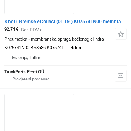
Knorr-Bremse eCollect (01.19-) K075741N00 membranska opruga kočionog cilindra za Dennis eCollect Terberg YT Magtec (2019-) tegljača
92,74 €
Bez PDV-a
Pneumatika - membranska opruga kočionog cilindra
K075741N00 BS8586 K075741
elektro
Estonija, Tallinn
TruckParts Eesti OÜ