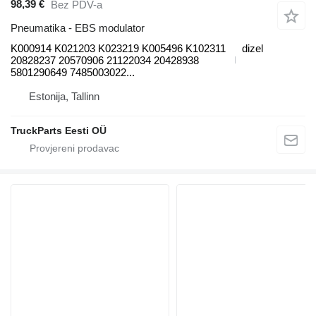
98,39 €
Bez PDV-a
Pneumatika - EBS modulator
K000914 K021203 K023219 K005496 K102311
dizel
20828237 20570906 21122034 20428938
5801290649 7485003022...
Estonija, Tallinn
TruckParts Eesti OÜ