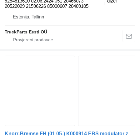
9254813610 02.06.2424.051 20466073
dizel
20522029 21596226 85000607 20409105
Estonija, Tallinn
TruckParts Eesti OÜ
Knorr-Bremse FH (01.05-) K000914 EBS modulator za Volvo FH12, FH16, NH12, FH, VNL780 (1993-2014) tegljača