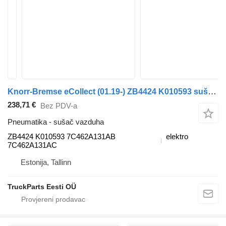
Knorr-Bremse eCollect (01.19-) ZB4424 K010593 sušač vazduha za Dennis eCollect Terberg YT Magtec (2019-) tegljača
238,71 €
Bez PDV-a
Pneumatika - sušač vazduha
ZB4424 K010593 7C462A131AB
elektro
7C462A131AC
Estonija, Tallinn
TruckParts Eesti OÜ