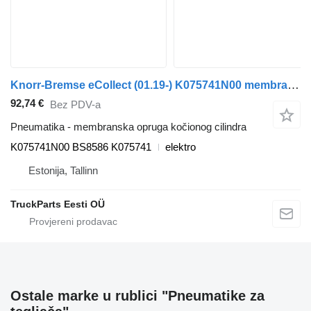
Knorr-Bremse eCollect (01.19-) K075741N00 membranska opruga kočionog cilindra za Dennis eCollect Terberg YT Magtec (2019-) tegljača
92,74 €
Bez PDV-a
Pneumatika - membranska opruga kočionog cilindra
K075741N00 BS8586 K075741
elektro
Estonija, Tallinn
TruckParts Eesti OÜ
Ostale marke u rublici "Pneumatikе za