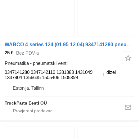
WABCO 4-series 124 (01.95-12.04) 9347141280 pneumatski ventil za Scania 4-series (1995-2006) tegljača
25 €
Bez PDV-a
Pneumatika - pneumatski ventil
9347141280 9347142110 1381883 1431049
dizel
1337904 1356635 1505406 1505399
Estonija, Tallinn
TruckParts Eesti OÜ