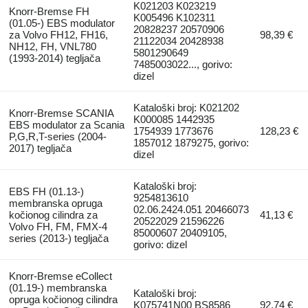
K021203 K023219
Knorr-Bremse FH
K005496 K102311
(01.05-) EBS modulator
20828237 20570906
za Volvo FH12, FH16,
98,39 €
21122034 20428938
NH12, FH, VNL780
5801290649
(1993-2014) tegljača
7485003022..., gorivo:
dizel
Kataloški broj: K021202
Knorr-Bremse SCANIA
K000085 1442935
EBS modulator za Scania
1754939 1773676
128,23 €
P,G,R,T-series (2004-
1857012 1879275, gorivo:
2017) tegljača
dizel
Kataloški broj:
EBS FH (01.13-)
9254813610
membranska opruga
02.06.2424.051 20466073
kočionog cilindra za
41,13 €
20522029 21596226
Volvo FH, FM, FMX-4
85000607 20409105,
series (2013-) tegljača
gorivo: dizel
Knorr-Bremse eCollect
(01.19-) membranska
Kataloški broj:
opruga kočionog cilindra
K075741N00 BS8586
92,74 €