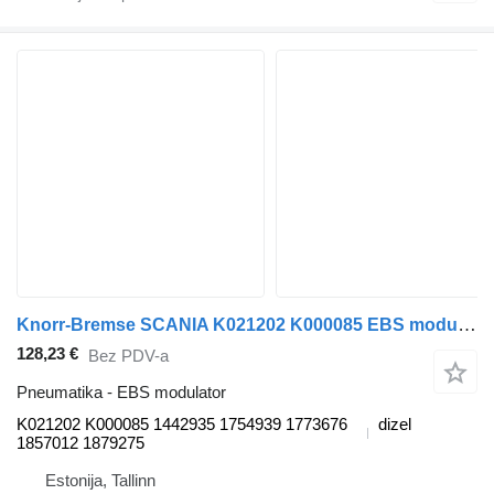
Knorr-Bremse SCANIA K021202 K000085 EBS modulator za Scania P,G,R,T-series (2004-2017) tegljača
128,23 €
Bez PDV-a
Pneumatika - EBS modulator
K021202 K000085 1442935 1754939 1773676
dizel
1857012 1879275
Estonija, Tallinn