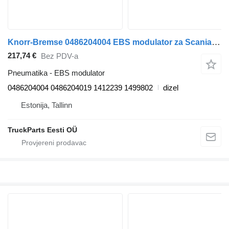
Knorr-Bremse 0486204004 EBS modulator za Scania 4-series (1995-2006) tegljača
217,74 €
Bez PDV-a
Pneumatika - EBS modulator
0486204004 0486204019 1412239 1499802
dizel
Estonija, Tallinn
TruckParts Eesti OÜ