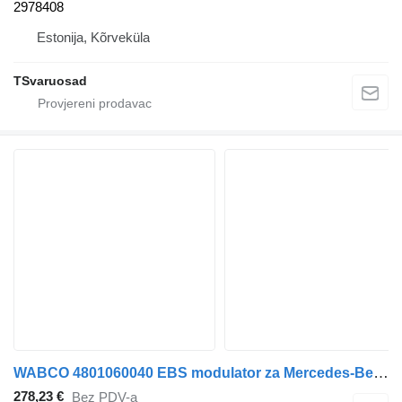
2978408
Estonija, Kõrveküla
TSvaruosad
WABCO 4801060040 EBS modulator za Mercedes-Benz Actros MP4 Antos Arocs (2012-) tegljača
278,23 €
Bez PDV-a