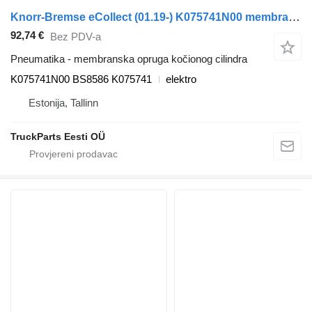
Knorr-Bremse eCollect (01.19-) K075741N00 membranska opruga kočionog cilindra za Dennis eCollect Terberg YT Magtec (2019-) tegljača
92,74 €
Bez PDV-a
Pneumatika - membranska opruga kočionog cilindra
K075741N00 BS8586 K075741
elektro
Estonija, Tallinn
TruckParts Eesti OÜ