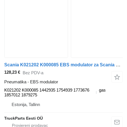
Scania K021202 K000085 EBS modulator za Scania P,G,R,T-series (2004-2017) tegljača
128,23 €
Bez PDV-a
Pneumatika - EBS modulator
K021202 K000085 1442935 1754939 1773676
gas
1857012 1879275
Estonija, Tallinn
TruckParts Eesti OÜ