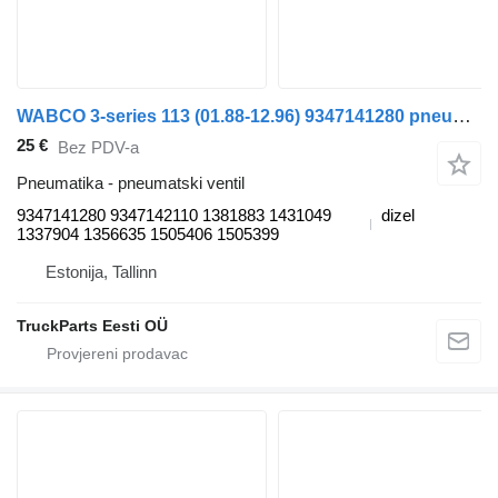
WABCO 3-series 113 (01.88-12.96) 9347141280 pneumatski ventil za Scania 3-series (1987-1998) tegljača
25 €
Bez PDV-a
Pneumatika - pneumatski ventil
9347141280 9347142110 1381883 1431049
dizel
1337904 1356635 1505406 1505399
Estonija, Tallinn
TruckParts Eesti OÜ