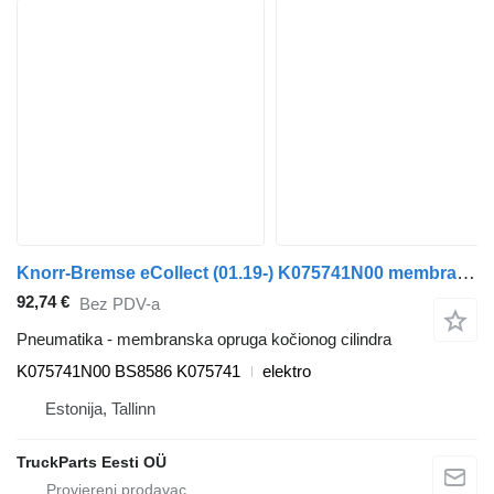
Knorr-Bremse eCollect (01.19-) K075741N00 membranska opruga kočionog cilindra za Dennis eCollect Terberg YT Magtec (2019-) tegljača
92,74 €
Bez PDV-a
Pneumatika - membranska opruga kočionog cilindra
K075741N00 BS8586 K075741
elektro
Estonija, Tallinn
TruckParts Eesti OÜ