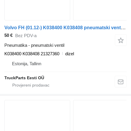
Volvo FH (01.12-) K038400 K038408 pneumatski ventil za Volvo FH, FM, FMX-4 series (2013-) tegljača
50 €
Bez PDV-a
Pneumatika - pneumatski ventil
K038400 K038408 21327360
dizel
Estonija, Tallinn
TruckParts Eesti OÜ