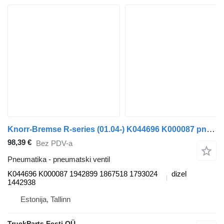
Knorr-Bremse R-series (01.04-) K044696 K000087 pneumatski ventil za Scania P,G,R,T-series (2004-2017) tegljača
98,39 €
Bez PDV-a
Pneumatika - pneumatski ventil
K044696 K000087 1942899 1867518 1793024
dizel
1442938
Estonija, Tallinn
TruckParts Eesti OÜ