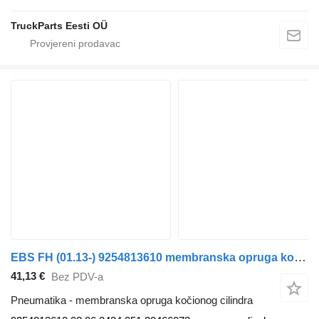
TruckParts Eesti OÜ
EBS FH (01.13-) 9254813610 membranska opruga kočionog cilindra za Volvo FH, FM, FMX-4 series (2013-) tegljača
41,13 €
Bez PDV-a
Pneumatika - membranska opruga kočionog cilindra