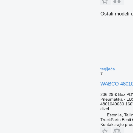
Ostali modeli 
tegljača
7
WABCO 480104
236,29 €
Bez PD
Pneumatika - EB
4801040030 160
dizel
Estonija, Talli
TruckParts Eesti
Kontaktirajte pro