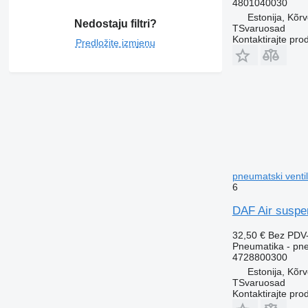
4801040030
Estonija, Kõr
Nedostaju filtri?
TSvaruosad
Kontaktirajte pro
Predložite izmjenu
pneumatski venti
6
DAF Air suspe
32,50 €
Bez PDV
Pneumatika - pne
4728800300
Estonija, Kõr
TSvaruosad
Kontaktirajte pro