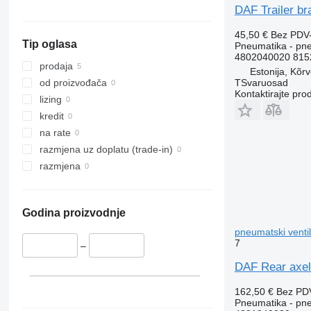
DAF Trailer br
45,50 €
Bez PDV
Tip oglasa
Pneumatika - pne
4802040020 8152
prodaja
Estonija, Kõr
TSvaruosad
od proizvođača
Kontaktirajte pro
lizing
kredit
na rate
razmjena uz doplatu (trade-in)
razmjena
Godina proizvodnje
pneumatski venti
7
–
DAF Rear axel
162,50 €
Bez PD
Pneumatika - pne