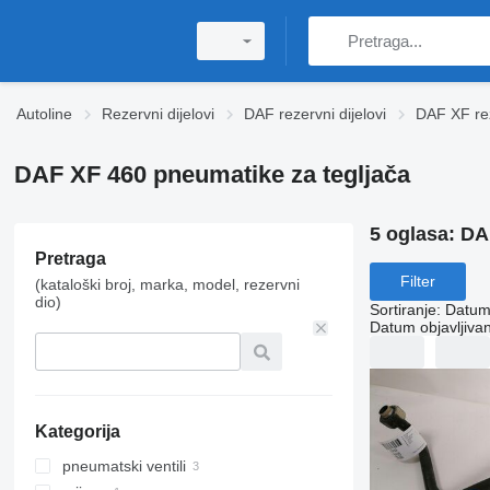
Autoline
Rezervni dijelovi
DAF rezervni dijelovi
DAF XF rez
DAF XF 460 pneumatikе za tegljača
5 oglasa:
DA
Pretraga
Filter
(kataloški broj, marka, model, rezervni
dio)
Sortiranje
:
Datum 
Datum objavljivan
Kategorija
pneumatski ventili