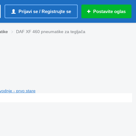
Prijavi se / Registrujte se
Postavite oglas
tikе
DAF XF 460 pneumatikе za tegljača
vodnje - prvo stare