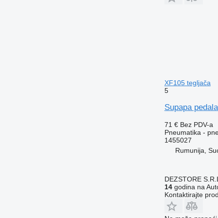
XF105 tegljača
5
Supapa pedala
71 €
Bez PDV-a
Pneumatika - pne
1455027
Rumunija, Su
DEZSTORE S.R.
14
godina na Auto
Kontaktirajte pro