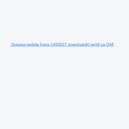
Supapa pedala frana 1455027 pneumatski ventil za DAF