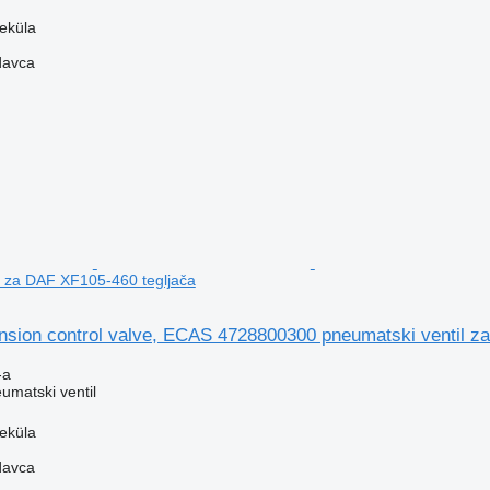
veküla
davca
l za DAF XF105-460 tegljača
nsion control valve, ECAS 4728800300 pneumatski ventil z
-a
umatski ventil
veküla
davca