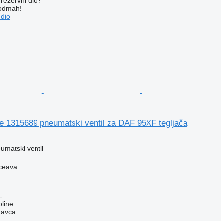
rezervni dio?
 odmah!
 dio
re 1315689 pneumatski ventil za DAF 95XF tegljača
umatski ventil
ceava
L.
line
davca