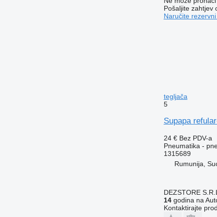
Ne može pronaći 
Pošaljite zahtjev
Naručite rezervni
tegljača
5
Supapa refula
24 €
Bez PDV-a
Pneumatika - pne
1315689
Rumunija, Su
DEZSTORE S.R.
14
godina na Auto
Kontaktirajte pro