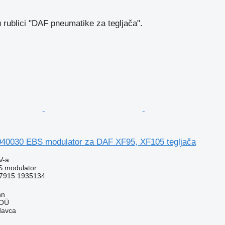
u rublici "DAF pneumatikе za tegljača".
0030 EBS modulator za DAF XF95, XF105 tegljača
V-a
S modulator
7915 1935134
nn
 OÜ
davca