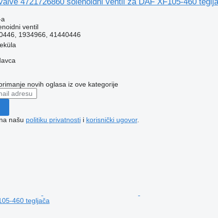
valve 4721726860 solenoidni ventil za DAF XF105-460 teglj
-a
noidni ventil
0446, 1934966, 41440446
veküla
davca
 primanje novih oglasa iz ove kategorije
e na našu
politiku privatnosti
i
korisnički ugovor
.
105-460 tegljača