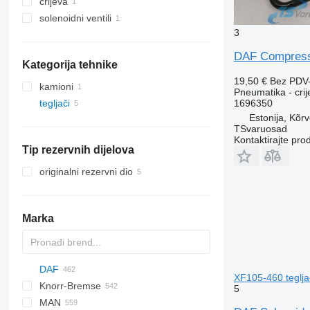
crijeva
solenoidni ventili
3
DAF Compresso
Kategorija tehnike
19,50 €
Bez PDV
kamioni
Pneumatika - crij
1696350
tegljači
Estonija, Kõr
TSvaruosad
Kontaktirajte pro
Tip rezervnih dijelova
originalni rezervni dio
Marka
DAF
XF105-460 teglj
Knorr-Bremse
CF
Cargo
EuroCargo
5
MAN
LF
F-MAX
EuroStar
CF 65