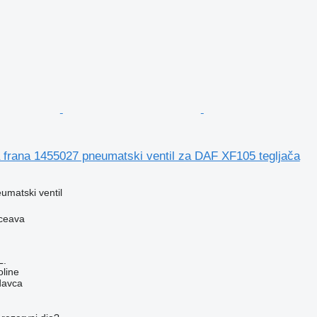
 frana 1455027 pneumatski ventil za DAF XF105 tegljača
umatski ventil
ceava
L.
line
davca