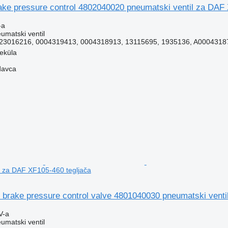
ake pressure control 4802040020 pneumatski ventil za DAF
-a
umatski ventil
3016216, 0004319413, 0004318913, 13115695, 1935136, A00043187
veküla
davca
l za DAF XF105-460 tegljača
 brake pressure control valve 4801040030 pneumatski venti
V-a
umatski ventil