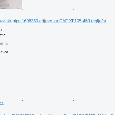
r air pipe 1696350 crijevo za DAF XF105-460 tegljača
-a
evo
veküla
davca
ača