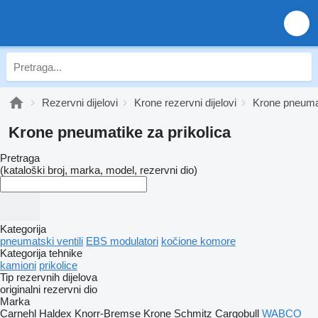
Rezervni dijelovi
Krone rezervni dijelovi
Krone pneuma
Krone pneumatikе za prikolica
Pretraga
(kataloški broj, marka, model, rezervni dio)
Kategorija
pneumatski ventili
EBS modulatori
kočione komore
Kategorija tehnike
kamioni
prikolice
Tip rezervnih dijelova
originalni rezervni dio
Marka
Carnehl
Haldex
Knorr-Bremse
Krone
Schmitz Cargobull
WABCO