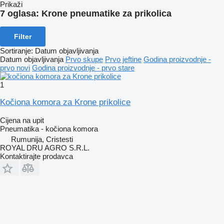
Prikaži
7 oglasa:
Krone pneumatikе za prikolica
Filter
Sortiranje
:
Datum objavljivanja
Datum objavljivanja
Prvo skupe
Prvo jeftine
Godina proizvodnje -
prvo novi
Godina proizvodnje - prvo stare
1
Kočiona komora za Krone prikolice
Cijena na upit
Pneumatika - kočiona komora
Rumunija, Cristesti
ROYAL DRU AGRO S.R.L.
Kontaktirajte prodavca