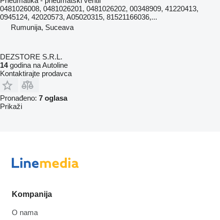
Pneumatika - pneumatski ventil
0481026008, 0481026201, 0481026202, 00348909, 41220413,
0945124, 42020573, A05020315, 81521166036,...
Rumunija, Suceava
DEZSTORE S.R.L.
14
godina na Autoline
Kontaktirajte prodavca
Pronađeno:
7 oglasa
Prikaži
Kompanija
O nama