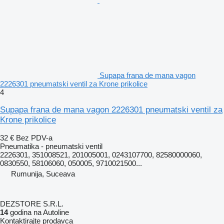
Supapa frana de mana vagon
2226301 pneumatski ventil za Krone prikolice
4
Supapa frana de mana vagon 2226301 pneumatski ventil za
Krone prikolice
32 €
Bez PDV-a
Pneumatika - pneumatski ventil
2226301, 351008521, 201005001, 0243107700, 82580000060,
0830550, 58106060, 050005, 9710021500...
Rumunija, Suceava
DEZSTORE S.R.L.
14
godina na Autoline
Kontaktirajte prodavca