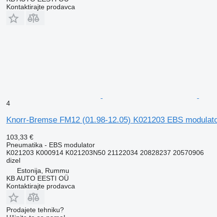
Kontaktirajte prodavca
4
Knorr-Bremse FM12 (01.98-12.05) K021203 EBS modulat
103,33 €
Pneumatika - EBS modulator
K021203 K000914 K021203N50 21122034 20828237 20570906
dizel
Estonija, Rummu
KB AUTO EESTI OÜ
Kontaktirajte prodavca
Prodajete tehniku?