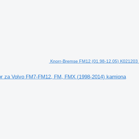
Knorr-Bremse FM12 (01.98-12.05) K021203
or za Volvo FM7-FM12, FM, FMX (1998-2014) kamiona