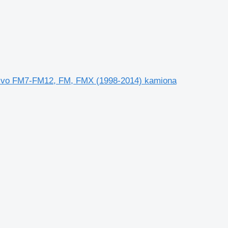
olvo FM7-FM12, FM, FMX (1998-2014) kamiona