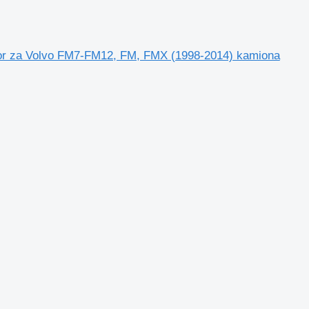
or za Volvo FM7-FM12, FM, FMX (1998-2014) kamiona