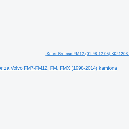
Knorr-Bremse FM12 (01.98-12.05) K021203
or za Volvo FM7-FM12, FM, FMX (1998-2014) kamiona