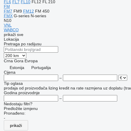
FL6
FL7
FL10
FL12
FL 210
FM
FM7
FM9
FM12
FM 450
FMX
G-series
N-series
N10
VNL
WABCO
prikaži sve
Lokacija
Pretraga po radijusu
Crna Gora
Evropa
Estonija
Portugalija
Cijena
–
Tip oglasa
prodaja
od proizvođača
lizing
kredit
na rate
razmjena uz doplatu (tra
Godina proizvodnje
–
Nedostaju filtri?
Predložite izmjenu
Pronađeno:
-
prikaži