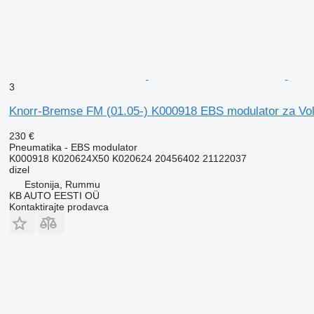
3
Knorr-Bremse FM (01.05-) K000918 EBS modulator za V
230 €
Pneumatika - EBS modulator
K000918 K020624X50 K020624 20456402 21122037
dizel
Estonija, Rummu
KB AUTO EESTI OÜ
Kontaktirajte prodavca