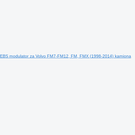
 EBS modulator za Volvo FM7-FM12, FM, FMX (1998-2014) kamiona