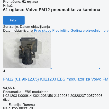
Pronađeno:
61 oglasa
Prikaži
61 oglasa:
Volvo FM12 pneumatikе za kamiona
Filter
Sortiranje
:
Datum objavljivanja
Datum objavljivanja
Prvo skupe
Prvo jeftine
Godina proizvodnje - prv
4
FM12 (01.98-12.05) K021203 EBS modulator za Volvo F
94,55 €
Pneumatika - EBS modulator
K021203 K000914 K021203N50 21122034 20828237 20570906
dizel
Estonija, Rummu
KB AUTO EESTI OÜ