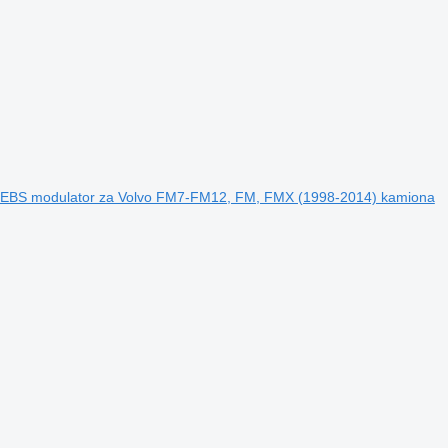
 EBS modulator za Volvo FM7-FM12, FM, FMX (1998-2014) kamiona