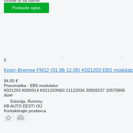
Učinite to sa nama!
Postavite oglas
5
Knorr-Bremse FM12 (01.98-12.05) K021203 EBS modulat
94,55 €
Pneumatika - EBS modulator
K021203 K000914 K021203N50 21122034 20828237 20570906
dizel
Estonija, Rummu
KB AUTO EESTI OÜ
Kontaktirajte prodavca