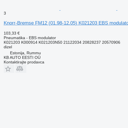
3
Knorr-Bremse FM12 (01.98-12.05) K021203 EBS modulat
103,33 €
Pneumatika - EBS modulator
K021203 K000914 K021203N50 21122034 20828237 20570906
dizel
Estonija, Rummu
KB AUTO EESTI OÜ
Kontaktirajte prodavca