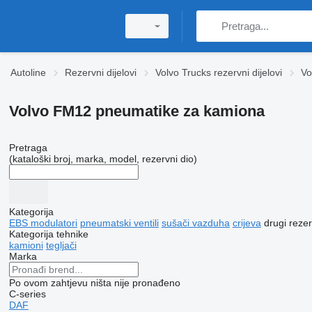
Autoline
Rezervni dijelovi
Volvo Trucks rezervni dijelovi
Vo
Volvo FM12 pneumatikе za kamiona
Pretraga
(kataloški broj, marka, model, rezervni dio)
Kategorija
EBS modulatori
pneumatski ventili
sušači vazduha
crijeva
drugi rezer
Kategorija tehnike
kamioni
tegljači
Marka
Po ovom zahtjevu ništa nije pronađeno
C-series
DAF