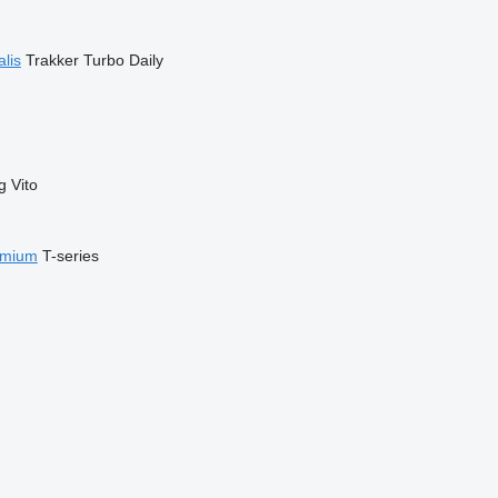
alis
Trakker
Turbo Daily
g
Vito
emium
T-series