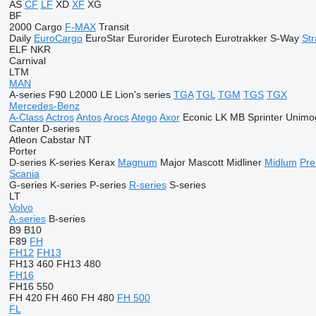
AS
CF
LF
XD
XF
XG
BF
2000
Cargo
F-MAX
Transit
Daily
EuroCargo
EuroStar
Eurorider
Eurotech
Eurotrakker
S-Way
Str
ELF
NKR
Carnival
LTM
MAN
A-series
F90
L2000
LE
Lion's series
TGA
TGL
TGM
TGS
TGX
Mercedes-Benz
A-Class
Actros
Antos
Arocs
Atego
Axor
Econic
LK
MB
Sprinter
Unimo
Canter
D-series
Atleon
Cabstar
NT
Porter
D-series
K-series
Kerax
Magnum
Major
Mascott
Midliner
Midlum
Pr
Scania
G-series
K-series
P-series
R-series
S-series
LT
Volvo
A-series
B-series
B9
B10
F89
FH
FH12
FH13
FH13 460
FH13 480
FH16
FH16 550
FH 420
FH 460
FH 480
FH 500
FL