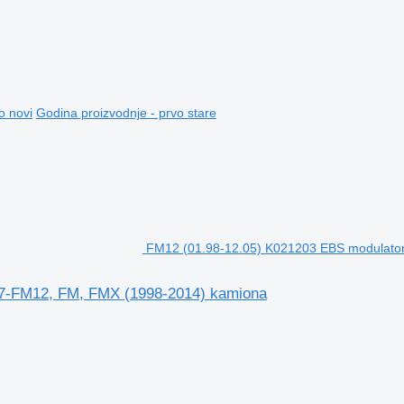
o novi
Godina proizvodnje - prvo stare
FM12 (01.98-12.05) K021203 EBS modulato
M7-FM12, FM, FMX (1998-2014) kamiona