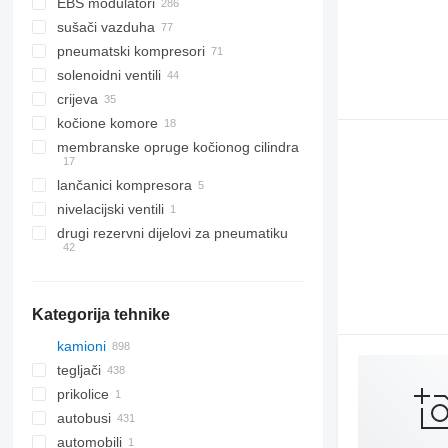
EBS modulatori
sušači vazduha
pneumatski kompresori
solenoidni ventili
crijeva
kočione komore
membranske opruge kočionog cilindra
lančanici kompresora
nivelacijski ventili
drugi rezervni dijelovi za pneumatiku
Kategorija tehnike
kamioni
tegljači
prikolice
autobusi
automobili