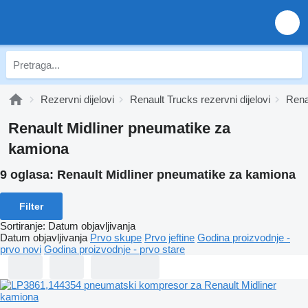
Rezervni dijelovi
Renault Trucks rezervni dijelovi
Renau
Renault Midliner pneumatikе za
kamiona
9 oglasa:
Renault Midliner pneumatikе za kamiona
Filter
Sortiranje
:
Datum objavljivanja
Datum objavljivanja
Prvo skupe
Prvo jeftine
Godina proizvodnje -
prvo novi
Godina proizvodnje - prvo stare