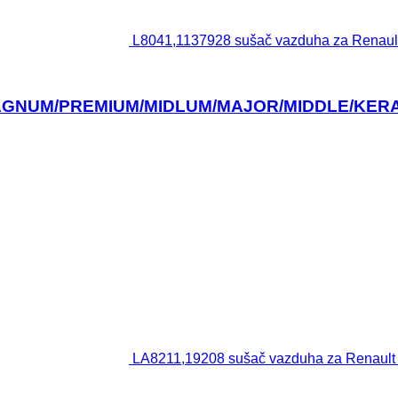
L8041,1137928 sušač vazduha za Re
E/MAGNUM/PREMIUM/MIDLUM/MAJOR/MIDDLE/KER
LA8211,19208 sušač vazduha za Ren