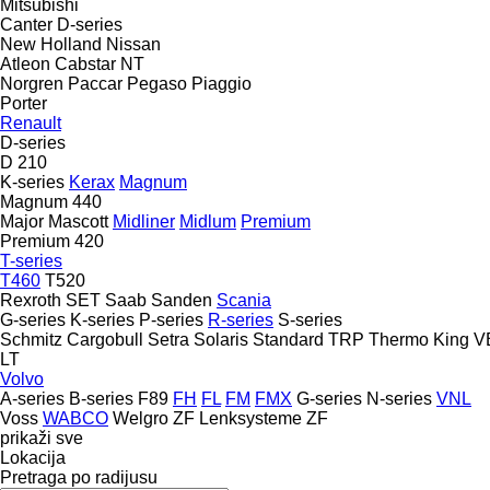
Mitsubishi
Canter
D-series
New Holland
Nissan
Atleon
Cabstar
NT
Norgren
Paccar
Pegaso
Piaggio
Porter
Renault
D-series
D 210
K-series
Kerax
Magnum
Magnum 440
Major
Mascott
Midliner
Midlum
Premium
Premium 420
T-series
T460
T520
Rexroth
SET
Saab
Sanden
Scania
G-series
K-series
P-series
R-series
S-series
Schmitz Cargobull
Setra
Solaris
Standard
TRP
Thermo King
V
LT
Volvo
A-series
B-series
F89
FH
FL
FM
FMX
G-series
N-series
VNL
Voss
WABCO
Welgro
ZF Lenksysteme
ZF
prikaži sve
Lokacija
Pretraga po radijusu