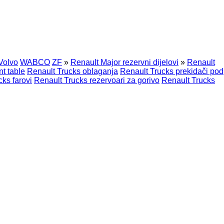
Volvo
WABCO
ZF
»
Renault Major rezervni dijelovi
»
Renault
t table
Renault Trucks oblaganja
Renault Trucks prekidači pod
ks farovi
Renault Trucks rezervoari za gorivo
Renault Trucks