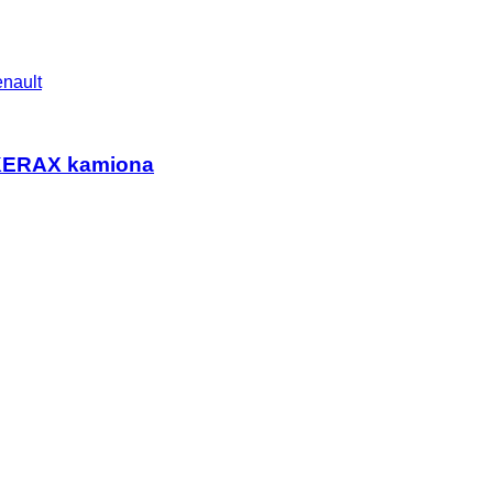
nault
KERAX kamiona