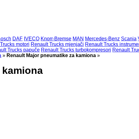
osch
DAF
IVECO
Knorr-Bremse
MAN
Mercedes-Benz
Scania
Trucks motori
Renault Trucks mjenjači
Renault Trucks instrumen
ult Trucks papuče
Renault Trucks turbokompresori
Renault Truc
a
»
Renault Major pneumatikе za kamiona
»
a kamiona