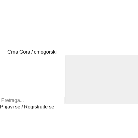
Crna Gora / crnogorski
Prijavi se / Registrujte se