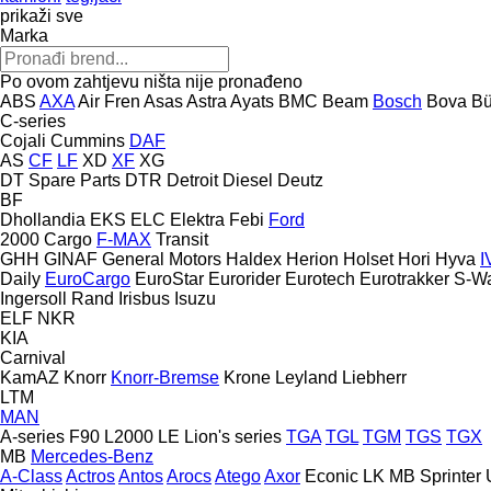
prikaži sve
Marka
Po ovom zahtjevu ništa nije pronađeno
ABS
AXA
Air Fren
Asas
Astra
Ayats
BMC
Beam
Bosch
Bova
Bü
C-series
Cojali
Cummins
DAF
AS
CF
LF
XD
XF
XG
DT Spare Parts
DTR
Detroit Diesel
Deutz
BF
Dhollandia
EKS
ELC
Elektra
Febi
Ford
2000
Cargo
F-MAX
Transit
GHH
GINAF
General Motors
Haldex
Herion
Holset
Hori
Hyva
I
Daily
EuroCargo
EuroStar
Eurorider
Eurotech
Eurotrakker
S-W
Ingersoll Rand
Irisbus
Isuzu
ELF
NKR
KIA
Carnival
KamAZ
Knorr
Knorr-Bremse
Krone
Leyland
Liebherr
LTM
MAN
A-series
F90
L2000
LE
Lion's series
TGA
TGL
TGM
TGS
TGX
MB
Mercedes-Benz
A-Class
Actros
Antos
Arocs
Atego
Axor
Econic
LK
MB
Sprinter