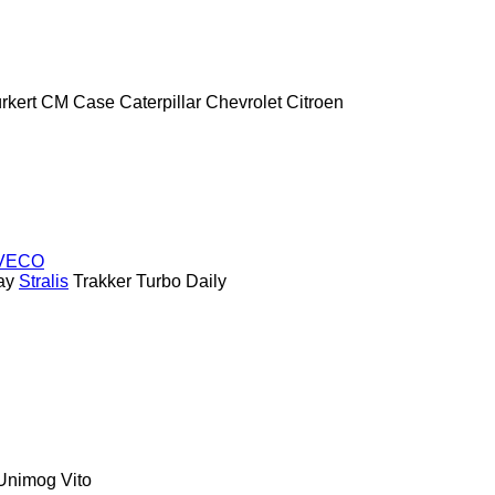
rkert
CM
Case
Caterpillar
Chevrolet
Citroen
VECO
ay
Stralis
Trakker
Turbo Daily
Unimog
Vito