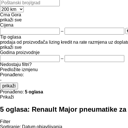
Crna Gora
prikaži sve
Cijena
–
Tip oglasa
prodaja
od proizvođača
lizing
kredit
na rate
razmjena uz doplatu
prikaži sve
Godina proizvodnje
–
Nedostaju filtri?
Predložite izmjenu
Pronađeno:
-
prikaži
Pronađeno:
5 oglasa
Prikaži
5 oglasa:
Renault Major pneumatikе za
Filter
Sortiranje
:
Datum objavljivanja