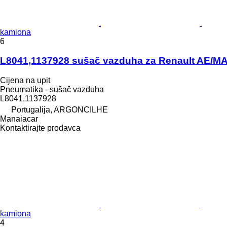
kamiona
6
L8041,1137928 sušač vazduha za Renault A
Cijena na upit
Pneumatika - sušač vazduha
L8041,1137928
Portugalija, ARGONCILHE
Manaiacar
Kontaktirajte prodavca
kamiona
4