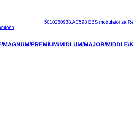
5010260938,AC598 EBS modulator za Re
miona
t AE/MAGNUM/PREMIUM/MIDLUM/MAJOR/MIDDLE/