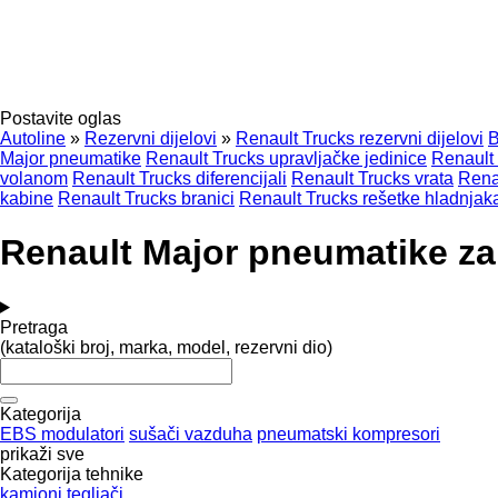
Postavite oglas
Autoline
»
Rezervni dijelovi
»
Renault Trucks rezervni dijelovi
B
Major pneumatikе
Renault Trucks upravljačke jedinice
Renault 
volanom
Renault Trucks diferencijali
Renault Trucks vrata
Rena
kabine
Renault Trucks branici
Renault Trucks rešetke hladnjak
Renault Major pneumatikе z
Pretraga
(kataloški broj, marka, model, rezervni dio)
Kategorija
EBS modulatori
sušači vazduha
pneumatski kompresori
prikaži sve
Kategorija tehnike
kamioni
tegljači