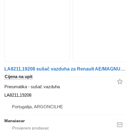
LA8211,19208 sušač vazduha za Renault AE/MAGNUM/PREMIUM/MIDLUM/MAJOR/MIDDLE/KERAX kamiona
Cijena na upit
Pneumatika - sušač vazduha
LA8211,19208
Portugalija, ARGONCILHE
Manaiacar