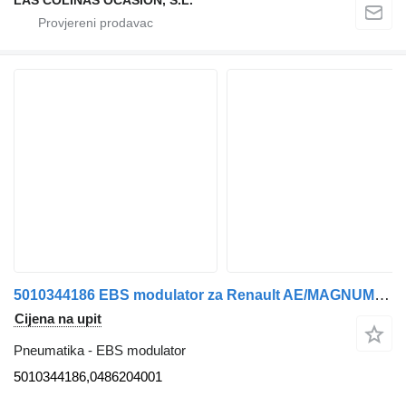
5010344186 EBS modulator za Renault AE/MAGNUM/PREMIUM/MIDLUM/MAJOR/MIDDLE/KERAX kamiona
Cijena na upit
Pneumatika - EBS modulator
5010344186,0486204001