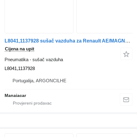
L8041,1137928 sušač vazduha za Renault AE/MAGNUM/PREMIUM/MIDLUM/MAJOR/MIDDLE/KERAX kamiona
Cijena na upit
Pneumatika - sušač vazduha
L8041,1137928
Portugalija, ARGONCILHE
Manaiacar