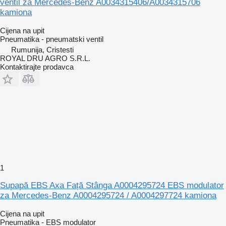
ventil za Mercedes-Benz A0034315406/A0034315706
kamiona
Cijena na upit
Pneumatika - pneumatski ventil
Rumunija, Cristesti
ROYAL DRU AGRO S.R.L.
Kontaktirajte prodavca
1
Supapă EBS Axa Față Stânga A0004295724 EBS modulator
za Mercedes-Benz A0004295724 / A0004297724 kamiona
Cijena na upit
Pneumatika - EBS modulator