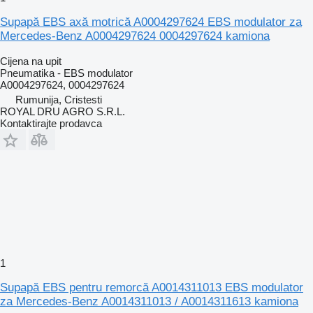
Supapă EBS axă motrică A0004297624 EBS modulator za
Mercedes-Benz A0004297624 0004297624 kamiona
Cijena na upit
Pneumatika - EBS modulator
A0004297624, 0004297624
Rumunija, Cristesti
ROYAL DRU AGRO S.R.L.
Kontaktirajte prodavca
1
Supapă EBS pentru remorcă A0014311013 EBS modulator
za Mercedes-Benz A0014311013 / A0014311613 kamiona