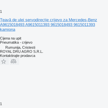
1
Țeavă de ulei servodirecție crijevo za Mercedes-Benz
A9615018493 A9615011393 9615018493 9615011393
kamiona
Cijena na upit
Pneumatika - crijevo
Rumunija, Cristesti
ROYAL DRU AGRO S.R.L.
Kontaktirajte prodavca
1