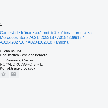
1
Cameră de frânare axă motrică kočiona komora za
Mercedes-Benz A0214209318 / A0184209918 /
A0204202718 / A0204202318 kamiona
Cijena na upit
Pneumatika - kočiona komora
Rumunija, Cristesti
ROYAL DRU AGRO S.R.L.
Kontaktirajte prodavca