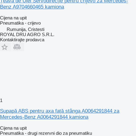
Țeavă de Ulei Servodirecție pentru crijevo za Mercedes-
Benz A9704660465 kamiona
Cijena na upit
Pneumatika - crijevo
Rumunija, Cristesti
ROYAL DRU AGRO S.R.L.
Kontaktirajte prodavca
1
Supapă ABS pentru axa față stânga A0064291844 za
Mercedes-Benz A0064291844 kamiona
Cijena na upit
Pneumatika - drugi rezervni dio za pneumatiku