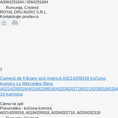
A0064291844 / 0064291844
Rumunija, Cristesti
ROYAL DRU AGRO S.R.L.
Kontaktirajte prodavca
1
Cameră de frânare axă motrică A0214209318 kočiona
komora za Mercedes-Benz
A0214209318/A0184209918/A0204202718/0214209318/0184
14 kamiona
Cijena na upit
Pneumatika - kočiona komora
A0214209318, A0184209918, A0204202718, A0204202318