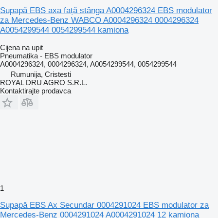
Supapă EBS axa față stânga A0004296324 EBS modulator
za Mercedes-Benz WABCO A0004296324 0004296324
A0054299544 0054299544 kamiona
Cijena na upit
Pneumatika - EBS modulator
A0004296324, 0004296324, A0054299544, 0054299544
Rumunija, Cristesti
ROYAL DRU AGRO S.R.L.
Kontaktirajte prodavca
1
Supapă EBS Ax Secundar 0004291024 EBS modulator za
Mercedes-Benz 0004291024 A0004291024 12 kamiona