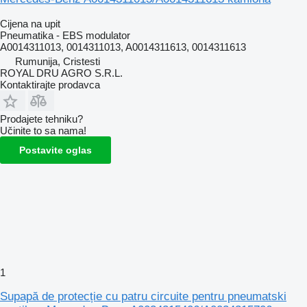
Cijena na upit
Pneumatika - EBS modulator
A0014311013, 0014311013, A0014311613, 0014311613
Rumunija, Cristesti
ROYAL DRU AGRO S.R.L.
Kontaktirajte prodavca
Prodajete tehniku?
Učinite to sa nama!
Postavite oglas
1
Supapă de protecție cu patru circuite pentru pneumatski