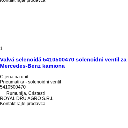
Kontaktirajte prodavca
1
Valvă selenoidă 5410500470 solenoidni ventil za
Mercedes-Benz kamiona
Cijena na upit
Pneumatika - solenoidni ventil
5410500470
Rumunija, Cristesti
ROYAL DRU AGRO S.R.L.
Kontaktirajte prodavca