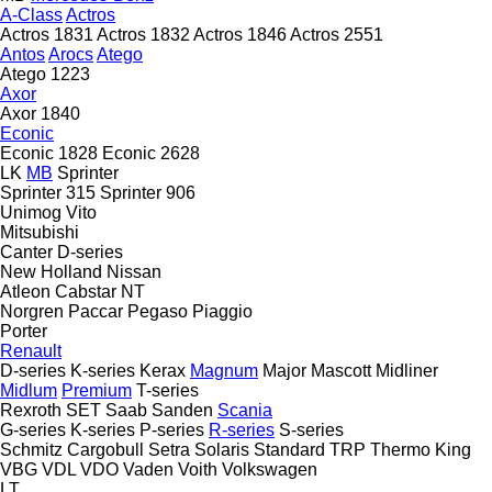
A-Class
Actros
Actros 1831
Actros 1832
Actros 1846
Actros 2551
Antos
Arocs
Atego
Atego 1223
Axor
Axor 1840
Econic
Econic 1828
Econic 2628
LK
MB
Sprinter
Sprinter 315
Sprinter 906
Unimog
Vito
Mitsubishi
Canter
D-series
New Holland
Nissan
Atleon
Cabstar
NT
Norgren
Paccar
Pegaso
Piaggio
Porter
Renault
D-series
K-series
Kerax
Magnum
Major
Mascott
Midliner
Midlum
Premium
T-series
Rexroth
SET
Saab
Sanden
Scania
G-series
K-series
P-series
R-series
S-series
Schmitz Cargobull
Setra
Solaris
Standard
TRP
Thermo King
VBG
VDL
VDO
Vaden
Voith
Volkswagen
LT