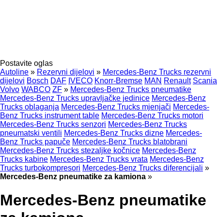
Postavite oglas
Autoline
»
Rezervni dijelovi
»
Mercedes-Benz Trucks rezervni
dijelovi
Bosch
DAF
IVECO
Knorr-Bremse
MAN
Renault
Scania
Volvo
WABCO
ZF
»
Mercedes-Benz Trucks pneumatikе
Mercedes-Benz Trucks upravljačke jedinice
Mercedes-Benz
Trucks oblaganja
Mercedes-Benz Trucks mjenjači
Mercedes-
Benz Trucks instrument table
Mercedes-Benz Trucks motori
Mercedes-Benz Trucks senzori
Mercedes-Benz Trucks
pneumatski ventili
Mercedes-Benz Trucks dizne
Mercedes-
Benz Trucks papuče
Mercedes-Benz Trucks blatobrani
Mercedes-Benz Trucks stezaljkе kočnice
Mercedes-Benz
Trucks kabine
Mercedes-Benz Trucks vrata
Mercedes-Benz
Trucks turbokompresori
Mercedes-Benz Trucks diferencijali
»
Mercedes-Benz pneumatikе za kamiona
»
Mercedes-Benz pneumatikе