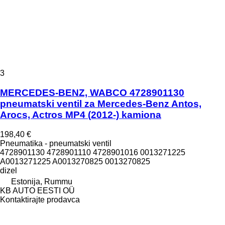
3
MERCEDES-BENZ, WABCO 4728901130
pneumatski ventil za Mercedes-Benz Antos,
Arocs, Actros MP4 (2012-) kamiona
198,40 €
Pneumatika - pneumatski ventil
4728901130 4728901110 4728901016 0013271225
A0013271225 A0013270825 0013270825
dizel
Estonija, Rummu
KB AUTO EESTI OÜ
Kontaktirajte prodavca