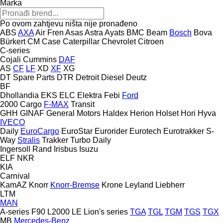
Marka
Po ovom zahtjevu ništa nije pronađeno
ABS
AXA
Air Fren
Asas
Astra
Ayats
BMC
Beam
Bosch
Bova
Bürkert
CM
Case
Caterpillar
Chevrolet
Citroen
C-series
Cojali
Cummins
DAF
AS
CF
LF
XD
XF
XG
DT Spare Parts
DTR
Detroit Diesel
Deutz
BF
Dhollandia
EKS
ELC
Elektra
Febi
Ford
2000
Cargo
F-MAX
Transit
GHH
GINAF
General Motors
Haldex
Herion
Holset
Hori
Hyva
IVECO
Daily
EuroCargo
EuroStar
Eurorider
Eurotech
Eurotrakker
S-
Way
Stralis
Trakker
Turbo Daily
Ingersoll Rand
Irisbus
Isuzu
ELF
NKR
KIA
Carnival
KamAZ
Knorr
Knorr-Bremse
Krone
Leyland
Liebherr
LTM
MAN
A-series
F90
L2000
LE
Lion's series
TGA
TGL
TGM
TGS
TGX
MB
Mercedes-Benz