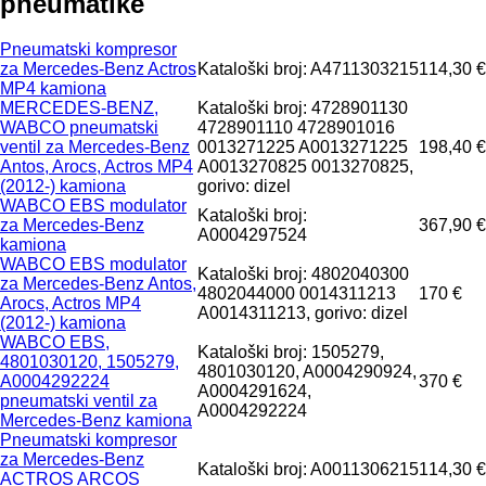
pneumatikе
Pneumatski kompresor
za Mercedes-Benz Actros
Kataloški broj: A4711303215
114,30 €
MP4 kamiona
MERCEDES-BENZ,
Kataloški broj: 4728901130
WABCO pneumatski
4728901110 4728901016
ventil za Mercedes-Benz
0013271225 A0013271225
198,40 €
Antos, Arocs, Actros MP4
A0013270825 0013270825,
(2012-) kamiona
gorivo: dizel
WABCO EBS modulator
Kataloški broj:
za Mercedes-Benz
367,90 €
A0004297524
kamiona
WABCO EBS modulator
Kataloški broj: 4802040300
za Mercedes-Benz Antos,
4802044000 0014311213
170 €
Arocs, Actros MP4
A0014311213, gorivo: dizel
(2012-) kamiona
WABCO EBS,
Kataloški broj: 1505279,
4801030120, 1505279,
4801030120, A0004290924,
A0004292224
370 €
A0004291624,
pneumatski ventil za
A0004292224
Mercedes-Benz kamiona
Pneumatski kompresor
za Mercedes-Benz
Kataloški broj: A0011306215
114,30 €
ACTROS ARCOS