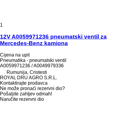
1
12V A0059971236 pneumatski ventil za
Mercedes-Benz kamiona
Cijena na upit
Pneumatika - pneumatski ventil
A0059971236 / A0049979336
Rumunija, Cristesti
ROYAL DRU AGRO S.R.L.
Kontaktirajte prodavca
Ne može pronaći rezervni dio?
Pošaljite zahtjev odmah!
Naručite rezervni dio