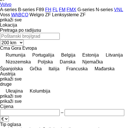
Volvo
A-series
B-series
F89
FH
FL
FM
FMX
G-series
N-series
VNL
Voss
WABCO
Welgro
ZF Lenksysteme
ZF
prikaži sve
Lokacija
Pretraga po radijusu
Crna Gora
Evropa
Rumunija
Portugalija
Belgija
Estonija
Litvanija
Nizozemska
Poljska
Danska
Njemačka
Španjolska
Grčka
Italija
Francuska
Mađarska
Austrija
prikaži sve
druge
Ukrajina
Kolumbija
prikaži sve
prikaži sve
Cijena
–
Tip oglasa