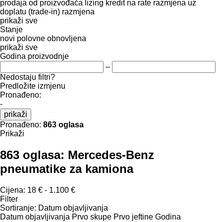
prodaja
od proizvođača
lizing
kredit
na rate
razmjena uz
doplatu (trade-in)
razmjena
prikaži sve
Stanje
novi
polovne
obnovljena
prikaži sve
Godina proizvodnje
–
Nedostaju filtri?
Predložite izmjenu
Pronađeno:
-
prikaži
Pronađeno:
863 oglasa
Prikaži
863 oglasa:
Mercedes-Benz
pneumatikе za kamiona
Cijena:
18 € - 1.100 €
Filter
Sortiranje
:
Datum objavljivanja
Datum objavljivanja
Prvo skupe
Prvo jeftine
Godina