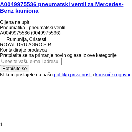
A0049975536 pneumatski ventil za Mercedes-
Benz kamiona
Cijena na upit
Pneumatika - pneumatski ventil
A0049975536 (0049975536)
Rumunija, Cristesti
ROYAL DRU AGRO S.R.L.
Kontaktirajte prodavca
Pretplatite se na primanje novih oglasa iz ove kategorije
Potpišite se
Klikom pristajete na našu
politiku privatnosti
i
korisnički ugovor
.
1