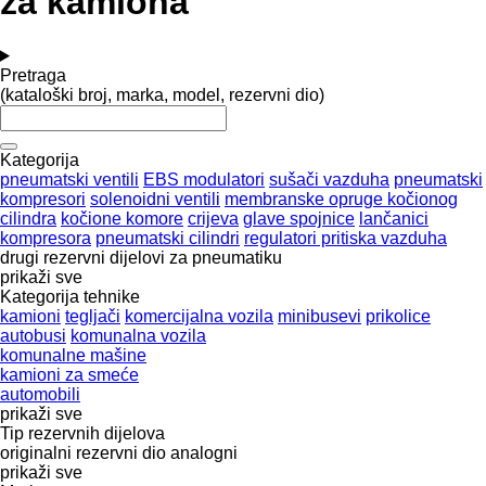
za kamiona
Pretraga
(kataloški broj, marka, model, rezervni dio)
Kategorija
pneumatski ventili
EBS modulatori
sušači vazduha
pneumatski
kompresori
solenoidni ventili
membranske opruge kočionog
cilindra
kočione komore
crijeva
glave spojnice
lančanici
kompresora
pneumatski cilindri
regulatori pritiska vazduha
drugi rezervni dijelovi za pneumatiku
prikaži sve
Kategorija tehnike
kamioni
tegljači
komercijalna vozila
minibusevi
prikolice
autobusi
komunalna vozila
komunalne mašine
kamioni za smeće
automobili
prikaži sve
Tip rezervnih dijelova
originalni rezervni dio
analogni
prikaži sve