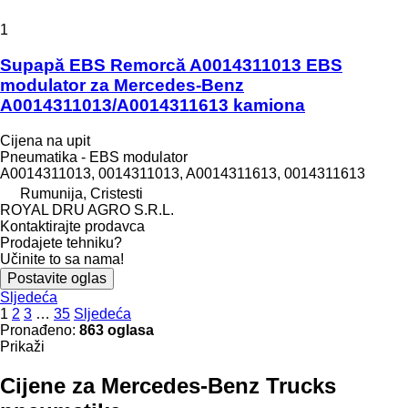
1
Supapă EBS Remorcă A0014311013 EBS
modulator za Mercedes-Benz
A0014311013/A0014311613 kamiona
Cijena na upit
Pneumatika - EBS modulator
A0014311013, 0014311013, A0014311613, 0014311613
Rumunija, Cristesti
ROYAL DRU AGRO S.R.L.
Kontaktirajte prodavca
Prodajete tehniku?
Učinite to sa nama!
Postavite oglas
Sljedeća
1
2
3
…
35
Sljedeća
Pronađeno:
863 oglasa
Prikaži
Cijene za Mercedes-Benz Trucks