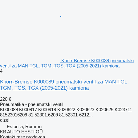
Knorr-Bremse K000089 pneumatski
ventil za MAN TGL, TGM, TGS, TGX (2005-2021) kamiona
4
Knorr-Bremse K000089 pneumatski ventil za MAN TGL,
TGM, TGS, TGX (2005-2021) kamiona
220 €
Pneumatika - pneumatski ventil
K000089 K000917 K000919 K020622 K020623 K020625 K023711
81523016209 81.52301.6209 81.52301-6212...
dizel
Estonija, Rummu
KB AUTO EESTI OÜ
Kontaktirajte prodavca