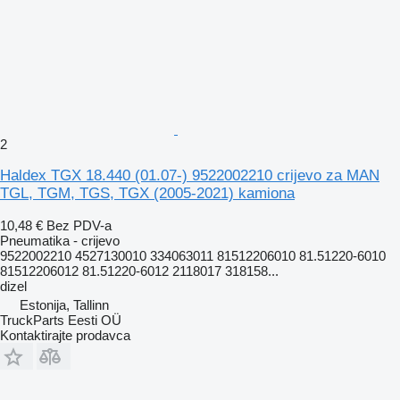
2
Haldex TGX 18.440 (01.07-) 9522002210 crijevo za MAN
TGL, TGM, TGS, TGX (2005-2021) kamiona
10,48 €
Bez PDV-a
Pneumatika - crijevo
9522002210 4527130010 334063011 81512206010 81.51220-6010
81512206012 81.51220-6012 2118017 318158...
dizel
Estonija, Tallinn
TruckParts Eesti OÜ
Kontaktirajte prodavca