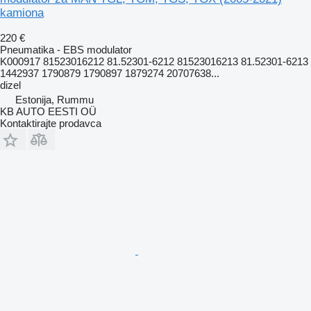
kamiona
220 €
Pneumatika - EBS modulator
K000917 81523016212 81.52301-6212 81523016213 81.52301-6213
1442937 1790879 1790897 1879274 20707638...
dizel
Estonija, Rummu
KB AUTO EESTI OÜ
Kontaktirajte prodavca