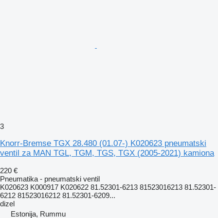
3
Knorr-Bremse TGX 28.480 (01.07-) K020623 pneumatski
ventil za MAN TGL, TGM, TGS, TGX (2005-2021) kamiona
220 €
Pneumatika - pneumatski ventil
K020623 K000917 K020622 81.52301-6213 81523016213 81.52301-
6212 81523016212 81.52301-6209...
dizel
Estonija, Rummu