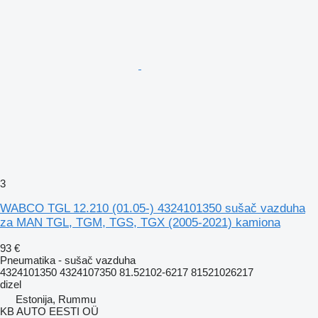
3
WABCO TGL 12.210 (01.05-) 4324101350 sušač vazduha
za MAN TGL, TGM, TGS, TGX (2005-2021) kamiona
93 €
Pneumatika - sušač vazduha
4324101350 4324107350 81.52102-6217 81521026217
dizel
Estonija, Rummu
KB AUTO EESTI OÜ