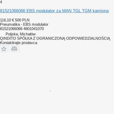
4
81521066066 EBS modulator za MAN TGL TGM kamiona
116,10 €
500 PLN
Pneumatika - EBS modulator
81521066066 4801041070
Poljska, Michałów
QINDITO SPÓŁKA Z OGRANICZONĄ ODPOWIEDZIALNOŚCIĄ
Kontaktirajte prodavca