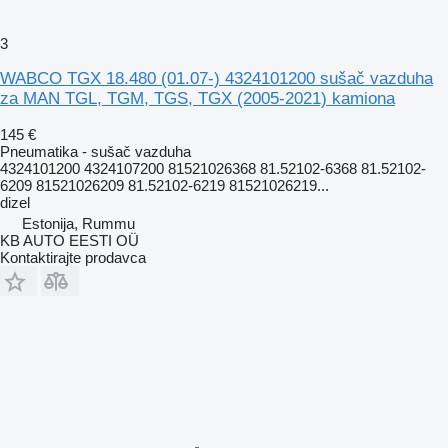
3
WABCO TGX 18.480 (01.07-) 4324101200 sušač vazduha
za MAN TGL, TGM, TGS, TGX (2005-2021) kamiona
145 €
Pneumatika - sušač vazduha
4324101200 4324107200 81521026368 81.52102-6368 81.52102-
6209 81521026209 81.52102-6219 81521026219...
dizel
Estonija, Rummu
KB AUTO EESTI OÜ
Kontaktirajte prodavca