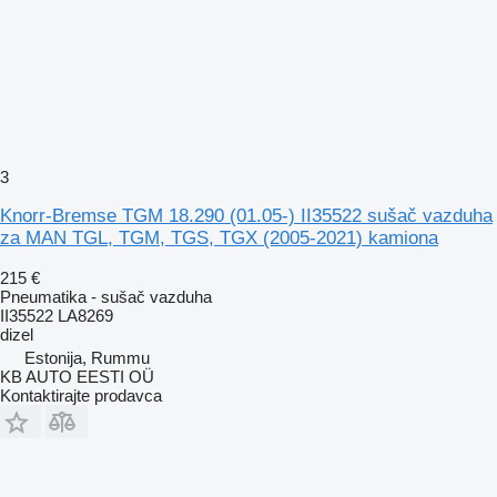
3
Knorr-Bremse TGM 18.290 (01.05-) II35522 sušač vazduha
za MAN TGL, TGM, TGS, TGX (2005-2021) kamiona
215 €
Pneumatika - sušač vazduha
II35522 LA8269
dizel
Estonija, Rummu
KB AUTO EESTI OÜ
Kontaktirajte prodavca