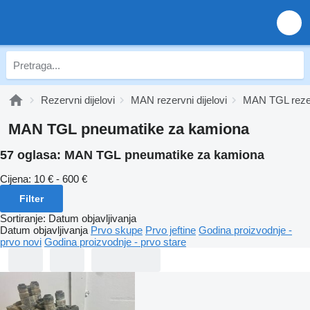
Rezervni dijelovi
MAN rezervni dijelovi
MAN TGL rezerv
MAN TGL pneumatikе za kamiona
57 oglasa:
MAN TGL pneumatikе za kamiona
Cijena:
10 € - 600 €
Filter
Sortiranje
:
Datum objavljivanja
Datum objavljivanja
Prvo skupe
Prvo jeftine
Godina proizvodnje -
prvo novi
Godina proizvodnje - prvo stare