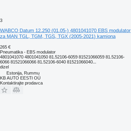
3
WABCO Datum 12.250 (01.05-) 4801041070 EBS modulator
za MAN TGL, TGM, TGS, TGX (2005-2021) kamiona
265 €
Pneumatika - EBS modulator
4801041070 4801041050 81.52106-6059 81521066059 81.52106-
6066 81521066066 81.52106-6040 81521066040...
dizel
Estonija, Rummu
KB AUTO EESTI OÜ
Kontaktirajte prodavca