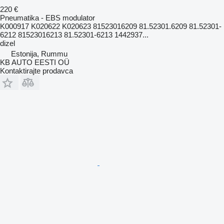
220 €
Pneumatika - EBS modulator
K000917 K020622 K020623 81523016209 81.52301.6209 81.52301-
6212 81523016213 81.52301-6213 1442937...
dizel
Estonija, Rummu
KB AUTO EESTI OÜ
Kontaktirajte prodavca