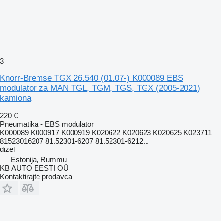
3
Knorr-Bremse TGX 26.540 (01.07-) K000089 EBS
modulator za MAN TGL, TGM, TGS, TGX (2005-2021)
kamiona
220 €
Pneumatika - EBS modulator
K000089 K000917 K000919 K020622 K020623 K020625 K023711
81523016207 81.52301-6207 81.52301-6212...
dizel
Estonija, Rummu
KB AUTO EESTI OÜ
Kontaktirajte prodavca