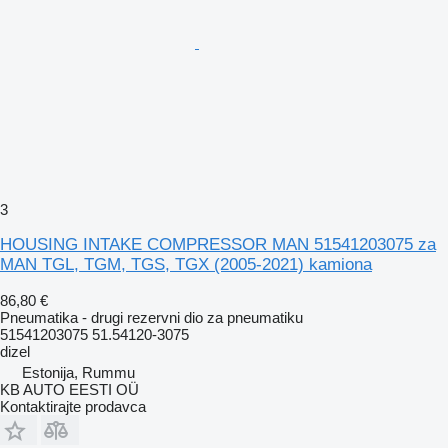
3
HOUSING INTAKE COMPRESSOR MAN 51541203075 za
MAN TGL, TGM, TGS, TGX (2005-2021) kamiona
86,80 €
Pneumatika - drugi rezervni dio za pneumatiku
51541203075 51.54120-3075
dizel
Estonija, Rummu
KB AUTO EESTI OÜ
Kontaktirajte prodavca