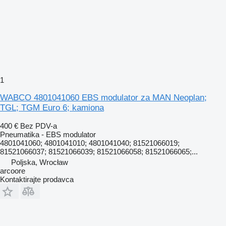
1
WABCO 4801041060 EBS modulator za MAN Neoplan;
TGL; TGM Euro 6; kamiona
400 €
Bez PDV-a
Pneumatika - EBS modulator
4801041060; 4801041010; 4801041040; 81521066019;
81521066037; 81521066039; 81521066058; 81521066065;...
Poljska, Wrocław
arcoore
Kontaktirajte prodavca