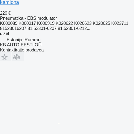
kamiona
220 €
Pneumatika - EBS modulator
K000089 K000917 K000919 K020622 K020623 K020625 K023711
81523016207 81.52301-6207 81.52301-6212...
dizel
Estonija, Rummu
KB AUTO EESTI OÜ
Kontaktirajte prodavca