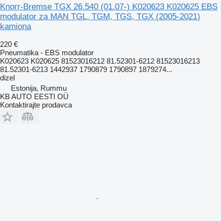
Knorr-Bremse TGX 26.540 (01.07-) K020623 K020625 EBS
modulator za MAN TGL, TGM, TGS, TGX (2005-2021)
kamiona
220 €
Pneumatika - EBS modulator
K020623 K020625 81523016212 81.52301-6212 81523016213
81.52301-6213 1442937 1790879 1790897 1879274...
dizel
Estonija, Rummu
KB AUTO EESTI OÜ
Kontaktirajte prodavca