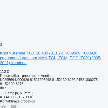
3
Knorr-Bremse TGX 28.480 (01.07-) K039569 K000926
pneumatski ventil za MAN TGL, TGM, TGS, TGX (2005-
2021) kamiona
110 €
Pneumatika - pneumatski ventil
K039569 K000926 81521306298 81.52130-6298 81521306275
81.52130-6275
dizel
Estonija, Rummu
KB AUTO EESTI OÜ
Kontaktirajte prodavca