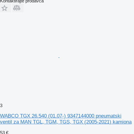
Kontaktirajte prodavca
3
WABCO TGX 26.540 (01.07-) 9347144000 pneumatski
ventil za MAN TGL, TGM, TGS, TGX (2005-2021) kamiona
53 €