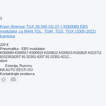
3
Knorr-Bremse TGX 26.540 (01.07-) K000089 EBS
modulator za MAN TGL, TGM, TGS, TGX (2005-2021)
kamiona
220 €
Pneumatika - EBS modulator
K000089 K000917 K000919 K020622 K020623 K020625 K023711
81523016207 81.52301-6207 81.52301-6212...
dizel
Estonija, Rummu
KB AUTO EESTI OÜ
Kontaktirajte prodavca