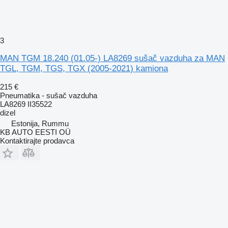
3
MAN TGM 18.240 (01.05-) LA8269 sušač vazduha za MAN
TGL, TGM, TGS, TGX (2005-2021) kamiona
215 €
Pneumatika - sušač vazduha
LA8269 II35522
dizel
Estonija, Rummu
KB AUTO EESTI OÜ
Kontaktirajte prodavca