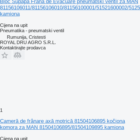
Bloc Supapă Frână de Evacuare pneumatski ventil za MAN
81156106011/81156106010/81156100001/51521600002/512
kamiona
Cijena na upit
Pneumatika - pneumatski ventil
Rumunija, Cristesti
ROYAL DRU AGRO S.R.L.
Kontaktirajte prodavca
1
Cameră de frânare axă motrică 81504106895 kočiona
komora za MAN 81504106895/81504109895 kamiona
Cijena na upit