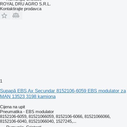
ROYAL DRU AGRO S.R.L.
Kontaktirajte prodavca
1
Supapă EBS Ax Secundar 8152106-6059 EBS modulator za
MAN 13523 3198 kamiona
Cijena na upit
Pneumatika - EBS modulator
8152106-6059, 81521066059, 8152106-6066, 81521066066,
8152106-6040, 81521066040, 1527245,...