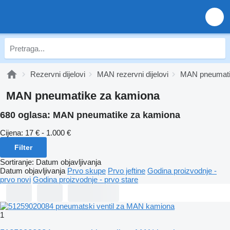
Rezervni dijelovi
MAN rezervni dijelovi
MAN pneumat
MAN pneumatikе za kamiona
680 oglasa:
MAN pneumatikе za kamiona
Cijena:
17 € - 1.000 €
Filter
Sortiranje
:
Datum objavljivanja
Datum objavljivanja
Prvo skupe
Prvo jeftine
Godina proizvodnje -
prvo novi
Godina proizvodnje - prvo stare
1