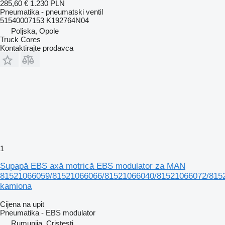
285,60 €
1.230 PLN
Pneumatika - pneumatski ventil
51540007153 K192764N04
Poljska, Opole
Truck Cores
Kontaktirajte prodavca
1
Supapă EBS axă motrică EBS modulator za MAN
81521066059/81521066066/81521066040/81521066072/815
kamiona
Cijena na upit
Pneumatika - EBS modulator
Rumunija, Cristesti