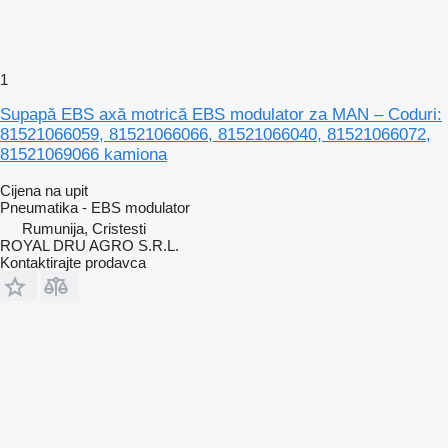
1
Supapă EBS axă motrică EBS modulator za MAN – Coduri:
81521066059, 81521066066, 81521066040, 81521066072,
81521069066 kamiona
Cijena na upit
Pneumatika - EBS modulator
Rumunija, Cristesti
ROYAL DRU AGRO S.R.L.
Kontaktirajte prodavca