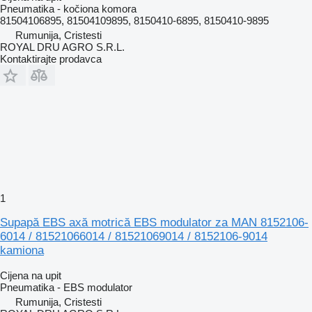
Pneumatika - kočiona komora
81504106895, 81504109895, 8150410-6895, 8150410-9895
Rumunija, Cristesti
ROYAL DRU AGRO S.R.L.
Kontaktirajte prodavca
1
Supapă EBS axă motrică EBS modulator za MAN 8152106-
6014 / 81521066014 / 81521069014 / 8152106-9014
kamiona
Cijena na upit
Pneumatika - EBS modulator
Rumunija, Cristesti