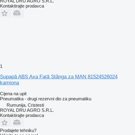
ROYAL DRU AGRO S.R.L.
Kontaktirajte prodavca
1
Supapă ABS Axa Față Stânga za MAN 81524526024
kamiona
Cijena na upit
Pneumatika - drugi rezervni dio za pneumatiku
Rumunija, Cristesti
ROYAL DRU AGRO S.R.L.
Kontaktirajte prodavca
Prodajete tehniku?