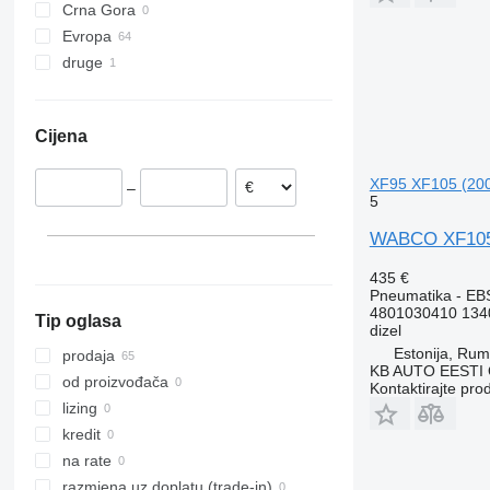
Crna Gora
Vito
VNL
Evropa
druge
Portugalija
Nizozemska
Ukrajina
Španjolska
Cijena
Estonija
Belgija
XF95 XF105 (20
–
Poljska
5
Rumunija
WABCO XF105 
Letonija
prikaži sve
435 €
Pneumatika - EB
4801030410 134
Tip oglasa
dizel
Estonija, Ru
prodaja
KB AUTO EESTI
od proizvođača
Kontaktirajte pro
lizing
kredit
na rate
razmjena uz doplatu (trade-in)