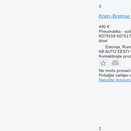
3
Knorr-Bremse 
490 €
Pneumatika - su
K079158 K07517
dizel
Estonija, Ru
KB AUTO EESTI
Kontaktirajte pro
Ne može pronaći 
Pošaljite zahtjev
Naručite rezervni
2