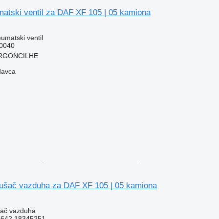
atski ventil za DAF XF 105 | 05 kamiona
umatski ventil
0040
 ARGONCILHE
davca
šač vazduha za DAF XF 105 | 05 kamiona
šač vazduha
642,18345251