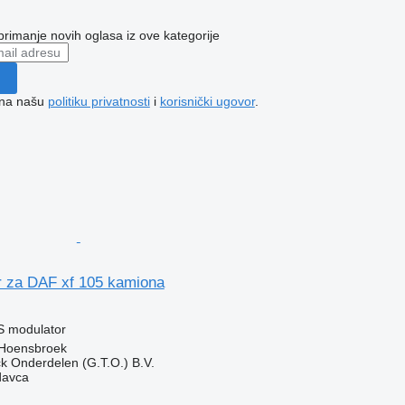
 primanje novih oglasa iz ove kategorije
e na našu
politiku privatnosti
i
korisnički ugovor
.
 za DAF xf 105 kamiona
S modulator
 Hoensbroek
k Onderdelen (G.T.O.) B.V.
davca