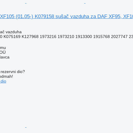
XF105 (01.05-) K079158 sušač vazduha za DAF XF95, XF1
šač vazduha
0 K075169 K127968 1973216 1973210 1913300 1915768 2027747 2
mmu
 OÜ
davca
rezervni dio?
 odmah!
 dio