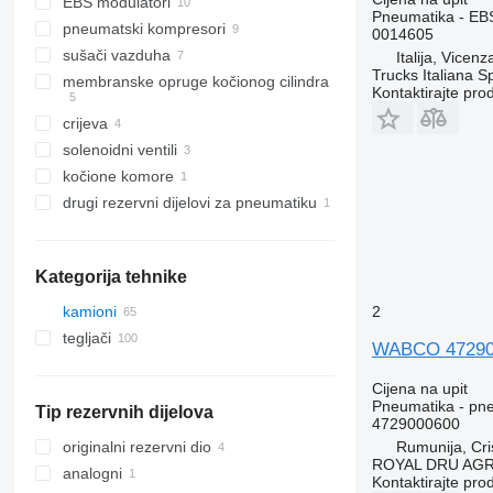
EBS modulatori
Pneumatika - EB
pneumatski kompresori
0014605
sušači vazduha
Italija, Vicen
Trucks Italiana S
membranske opruge kočionog cilindra
Kontaktirajte pro
crijeva
solenoidni ventili
kočione komore
drugi rezervni dijelovi za pneumatiku
Kategorija tehnike
2
kamioni
tegljači
WABCO 472900
Cijena na upit
Pneumatika - pne
Tip rezervnih dijelova
4729000600
Rumunija, Cris
originalni rezervni dio
ROYAL DRU AGR
analogni
Kontaktirajte pro