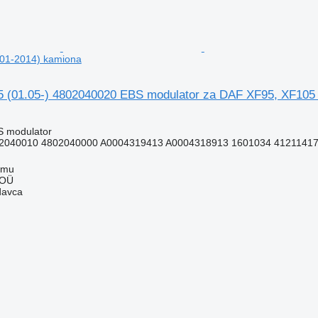
01-2014) kamiona
(01.05-) 4802040020 EBS modulator za DAF XF95, XF105 
S modulator
2040010 4802040000 A0004319413 A0004318913 1601034 41211417 
mmu
 OÜ
davca