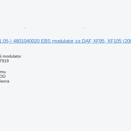
.05-) 4801040020 EBS modulator za DAF XF95, XF105 (20
S modulator
7919
mmu
 OÜ
davca