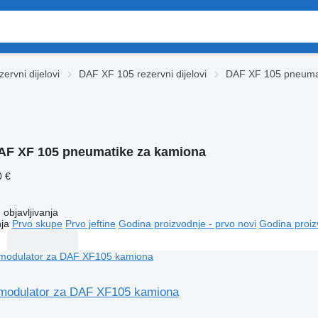
ervni dijelovi
DAF XF 105 rezervni dijelovi
DAF XF 105 pneuma
AF XF 105 pneumatikе za kamiona
0 €
objavljivanja
ja
Prvo skupe
Prvo jeftine
Godina proizvodnje - prvo novi
Godina proiz
modulator za DAF XF105 kamiona