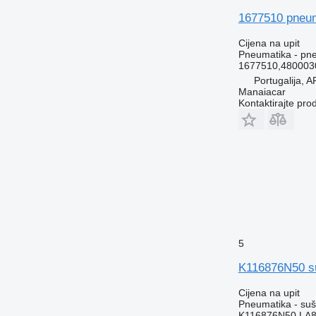
1677510 pneum
Cijena na upit
Pneumatika - pne
1677510,480003
Portugalija,
Manaiacar
Kontaktirajte pro
5
K116876N50 su
Cijena na upit
Pneumatika - su
K116876N50,LA8