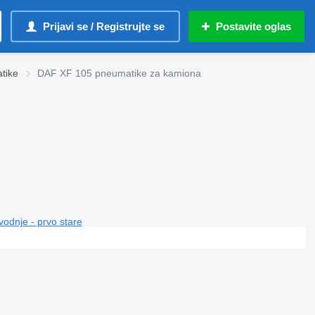
Prijavi se / Registrujte se
Postavite oglas
tikе
DAF XF 105 pneumatikе za kamiona
vodnje - prvo stare