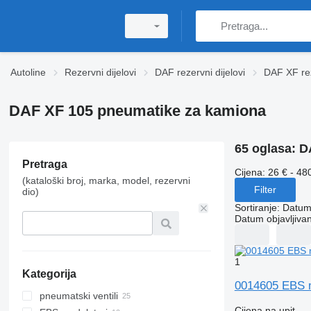
Autoline
Rezervni dijelovi
DAF rezervni dijelovi
DAF XF rez
DAF XF 105 pneumatikе za kamiona
65 oglasa:
D
Pretraga
Cijena:
26 € - 48
(kataloški broj, marka, model, rezervni
Filter
dio)
Sortiranje
:
Datum 
Datum objavljivan
1
Kategorija
0014605 EBS 
pneumatski ventili
Cijena na upit