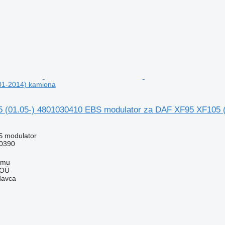
01-2014) kamiona
(01.05-) 4801030410 EBS modulator za DAF XF95 XF105 (
S modulator
0390
mmu
 OÜ
davca