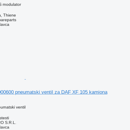
S modulator
za, Thiene
pareparts
davca
0600 pneumatski ventil za DAF XF 105 kamiona
umatski ventil
testi
O S.R.L.
davca