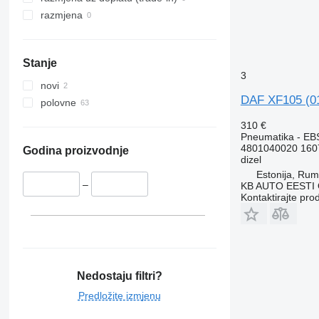
razmjena
Stanje
3
novi
DAF XF105 (01
polovne
310 €
Pneumatika - EB
4801040020 160
Godina proizvodnje
dizel
Estonija, Ru
–
KB AUTO EESTI
Kontaktirajte pro
Nedostaju filtri?
Predložite izmjenu