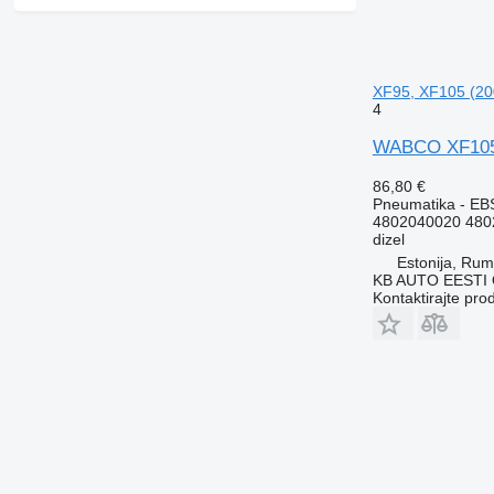
XF95, XF105 (20
4
WABCO XF105 
86,80 €
Pneumatika - EB
4802040020 480
dizel
Estonija, Ru
KB AUTO EESTI
Kontaktirajte pro