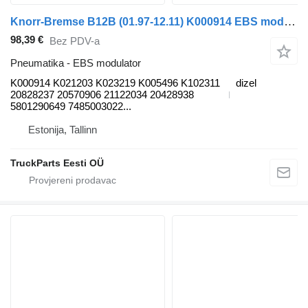
Knorr-Bremse B12B (01.97-12.11) K000914 EBS modulator za Volvo B6, B7, B9, B10, B12 bus (1978-2011) autobusa
98,39 €
Bez PDV-a
Pneumatika - EBS modulator
K000914 K021203 K023219 K005496 K102311
dizel
20828237 20570906 21122034 20428938
5801290649 7485003022...
Estonija, Tallinn
TruckParts Eesti OÜ