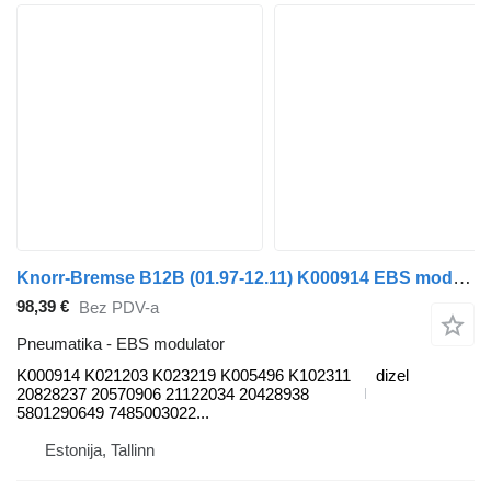
Knorr-Bremse B12B (01.97-12.11) K000914 EBS modulator za Volvo B6, B7, B9, B10, B12 bus (1978-2011) autobusa
98,39 €
Bez PDV-a
Pneumatika - EBS modulator
K000914 K021203 K023219 K005496 K102311
dizel
20828237 20570906 21122034 20428938
5801290649 7485003022...
Estonija, Tallinn