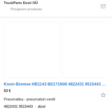
TruckParts Eesti OÜ
Knorr-Bremse HB1143 I82171N00 4822431 9515443 pneumatski ventil za Volvo B6, B7, B9, B10, B12 bus (1978-2011) autobusa
53 €
Pneumatika - pneumatski ventil
4822431 9515443
dizel