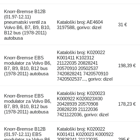
Knorr-Bremse B12B
(01.97-12.11)
pneumatski ventil za
Kataloški broj: AE4604
31 €
Volvo B6, B7, B9, B10,
3197588, gorivo: dizel
B12 bus (1978-2011)
autobusa
Kataloški broj: K020022
Knorr-Bremse EBS
K001411 K102312
modulator za Volvo B6,
21122035 20828241
198,39 €
B7, B9, B10, B12 bus
20570910 20502537
(1978-2011) autobusa
7420828241 7420570910
7420502537..., gorivo: dizel
Kataloški broj: K020023
Knorr-Bremse EBS
K000922 K020023X00
modulator za Volvo B6,
20428939 20570908
178,23 €
B7, B9, B10, B12 bus
20828239 21122036
(1978-2011) autobusa
7421122036, gorivo: dizel
Knorr-Bremse B12B
Kataloški broj: K020022
(01.97-12.11) EBS
K001411 K020023 K000922
modulator za Volvo B6,
20828241 21122035
295 €