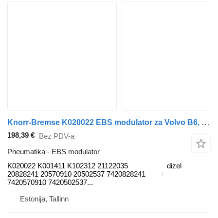
Knorr-Bremse K020022 EBS modulator za Volvo B6, B7, B9, B10, B12 bus (1978-2011) autobusa
198,39 €
Bez PDV-a
Pneumatika - EBS modulator
K020022 K001411 K102312 21122035
dizel
20828241 20570910 20502537 7420828241
7420570910 7420502537...
Estonija, Tallinn