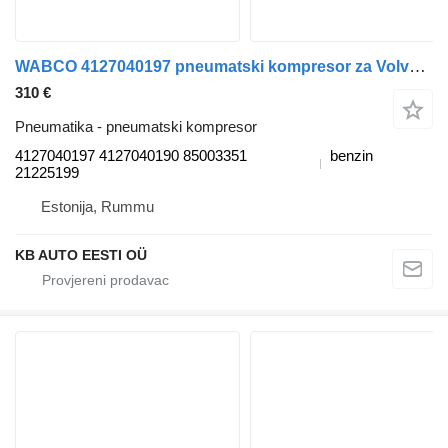
WABCO 4127040197 pneumatski kompresor za Volvo B6, B7, B9, B10, B12 (1978-2011) autobusa
310 €
Pneumatika - pneumatski kompresor
4127040197 4127040190 85003351
benzin
21225199
Estonija, Rummu
KB AUTO EESTI OÜ