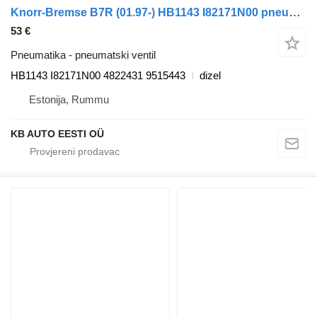
Knorr-Bremse B7R (01.97-) HB1143 I82171N00 pneumatski ventil za Volvo B6, B7, B9, B10, B12 bus (1978-2011) autobusa
53 €
Pneumatika - pneumatski ventil
HB1143 I82171N00 4822431 9515443
dizel
Estonija, Rummu
KB AUTO EESTI OÜ