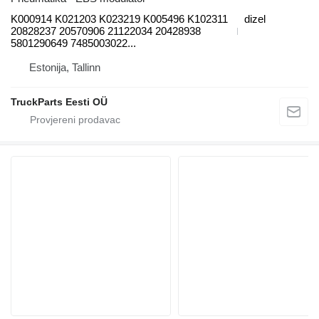
K000914 K021203 K023219 K005496 K102311
dizel
20828237 20570906 21122034 20428938
5801290649 7485003022...
Estonija, Tallinn
TruckParts Eesti OÜ