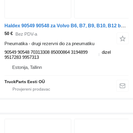
Haldex 90549 90548 za Volvo B6, B7, B9, B10, B12 bus (1978-2011) autobusa
50 €
Bez PDV-a
Pneumatika - drugi rezervni dio za pneumatiku
90549 90548 70313308 85000864 3194899
dizel
9517283 9957313
Estonija, Tallinn
TruckParts Eesti OÜ