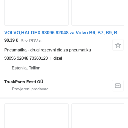
VOLVO,HALDEX 93096 92048 za Volvo B6, B7, B9, B10, B12 bus (1978-2011) autobusa
98,39 €
Bez PDV-a
Pneumatika - drugi rezervni dio za pneumatiku
93096 92048 70369129
dizel
Estonija, Tallinn
TruckParts Eesti OÜ