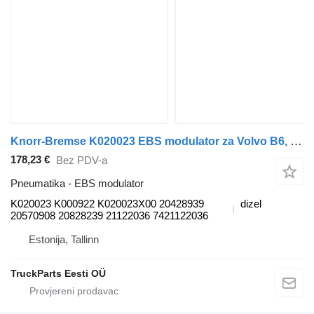
Knorr-Bremse K020023 EBS modulator za Volvo B6, B7, B9, B10, B12 bus (1978-2011) autobusa
178,23 €
Bez PDV-a
Pneumatika - EBS modulator
K020023 K000922 K020023X00 20428939
dizel
20570908 20828239 21122036 7421122036
Estonija, Tallinn
TruckParts Eesti OÜ