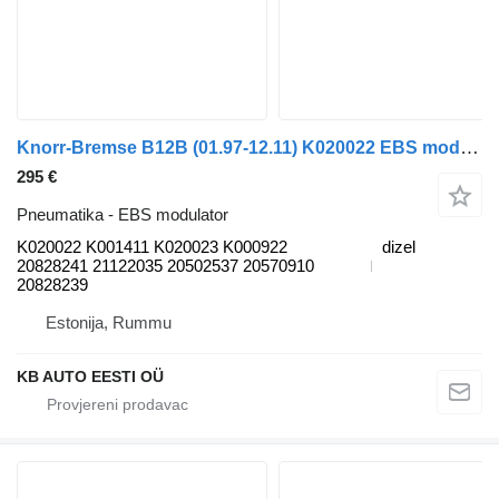
Knorr-Bremse B12B (01.97-12.11) K020022 EBS modulator za Volvo B6, B7, B9, B10, B12 bus (1978-2011) autobusa
295 €
Pneumatika - EBS modulator
K020022 K001411 K020023 K000922
dizel
20828241 21122035 20502537 20570910
20828239
Estonija, Rummu
KB AUTO EESTI OÜ