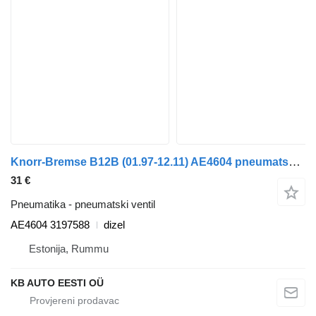
Knorr-Bremse B12B (01.97-12.11) AE4604 pneumatski ventil za Volvo B6, B7, B9, B10, B12 bus (1978-2011) autobusa
31 €
Pneumatika - pneumatski ventil
AE4604 3197588
dizel
Estonija, Rummu
KB AUTO EESTI OÜ