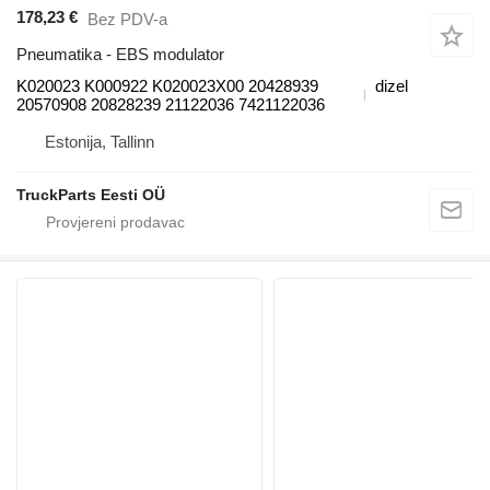
178,23 €
Bez PDV-a
Pneumatika - EBS modulator
K020023 K000922 K020023X00 20428939
dizel
20570908 20828239 21122036 7421122036
Estonija, Tallinn
TruckParts Eesti OÜ