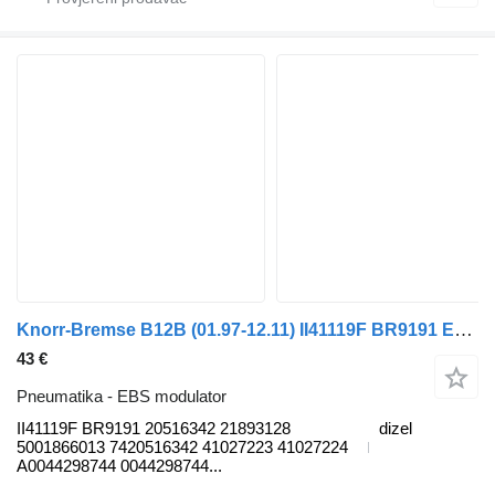
Knorr-Bremse B12B (01.97-12.11) II41119F BR9191 EBS modulator za Volvo B6, B7, B9, B10, B12 bus (1978-2011) autobusa
43 €
Pneumatika - EBS modulator
II41119F BR9191 20516342 21893128
dizel
5001866013 7420516342 41027223 41027224
A0044298744 0044298744...