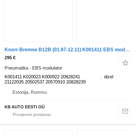
Knorr-Bremse B12B (01.97-12.11) K001411 EBS modulator za Volvo B6, B7, B9, B10, B12 bus (1978-2011) autobusa
295 €
Pneumatika - EBS modulator
K001411 K020023 K000922 20828241
dizel
21122035 20502537 20570910 20828239
Estonija, Rummu
KB AUTO EESTI OÜ