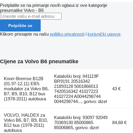
Pretplatite se na primanje novih oglasa iz ove kategorije
pneumatikе
Volvo - B6
Potpišite se
Klikom pristajete na našu
politiku privatnosti
i
korisnički ugovor
.
Cijene za Volvo B6 pneumatikе
Kataloški broj: II41119F
Knorr-Bremse B12B
BR9191 20516342
(01.97-12.11) EBS
21893128 5001866013
modulator za Volvo B6,
43 €
7420516342 41027223
B7, B9, B10, B12 bus
41027224 A0044298744
(1978-2011) autobusa
0044298744..., gorivo: dizel
VOLVO, HALDEX za
Kataloški broj: 93097 92049
Volvo B6, B7, B9, B10,
70369130 85000865
84,68 €
B12 bus (1978-2011)
85006865, gorivo: dizel
autobusa