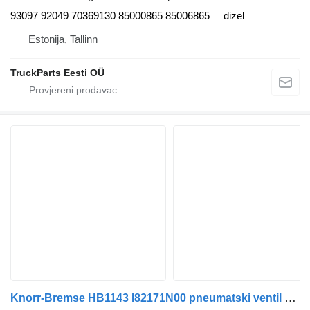
93097 92049 70369130 85000865 85006865
dizel
Estonija, Tallinn
TruckParts Eesti OÜ
Knorr-Bremse HB1143 I82171N00 pneumatski ventil za Volvo B6, B7, B9, B10, B12 bus (1978-2011) autobusa