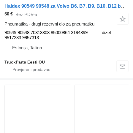
Haldex 90549 90548 za Volvo B6, B7, B9, B10, B12 bus (1978-2011) autobusa
50 €
Bez PDV-a
Pneumatika - drugi rezervni dio za pneumatiku
90549 90548 70313308 85000864 3194899
dizel
9517283 9957313
Estonija, Tallinn
TruckParts Eesti OÜ