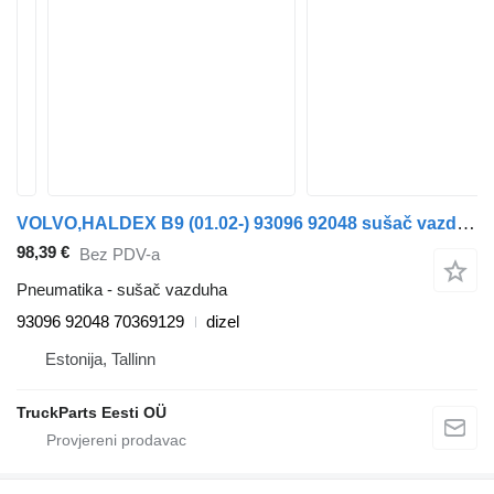
VOLVO,HALDEX B9 (01.02-) 93096 92048 sušač vazduha za Volvo B6, B7, B9, B10, B12 bus (1978-2011) autobusa
98,39 €
Bez PDV-a
Pneumatika - sušač vazduha
93096 92048 70369129
dizel
Estonija, Tallinn
TruckParts Eesti OÜ