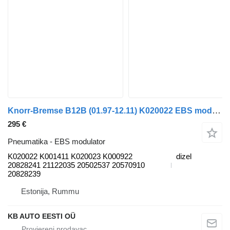
Knorr-Bremse B12B (01.97-12.11) K020022 EBS modulator za Volvo B6, B7, B9, B10, B12 (1978-2011) autobusa
295 €
Pneumatika - EBS modulator
K020022 K001411 K020023 K000922
dizel
20828241 21122035 20502537 20570910
20828239
Estonija, Rummu
KB AUTO EESTI OÜ