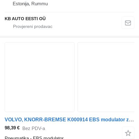
Estonija, Rummu
KB AUTO EESTI OÜ
VOLVO, KNORR-BREMSE K000914 EBS modulator za Volvo B6, B7, B9, B10, B12 bus (1978-2011) autobusa
98,39 €
Bez PDV-a
Pneumatika - EBS modulator