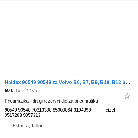
Haldex 90549 90548 za Volvo B6, B7, B9, B10, B12 bus (1978-2011) autobusa
50 €
Bez PDV-a
Pneumatika - drugi rezervni dio za pneumatiku
90549 90548 70313308 85000864 3194899
dizel
9517283 9957313
Estonija, Tallinn