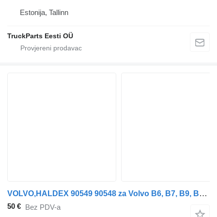
Estonija, Tallinn
TruckParts Eesti OÜ
VOLVO,HALDEX 90549 90548 za Volvo B6, B7, B9, B10, B12 bus (1978-2011) autobusa
50 €
Bez PDV-a