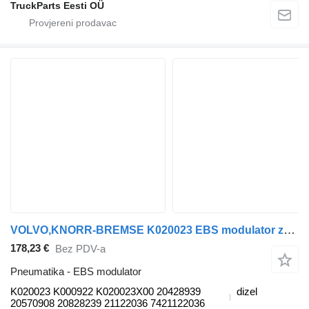
TruckParts Eesti OÜ
VOLVO,KNORR-BREMSE K020023 EBS modulator za Volvo B6, B7, B9, B10, B12 bus (1978-2011) autobusa
178,23 €
Bez PDV-a
Pneumatika - EBS modulator
K020023 K000922 K020023X00 20428939
dizel
20570908 20828239 21122036 7421122036