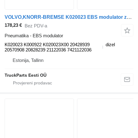
VOLVO,KNORR-BREMSE K020023 EBS modulator za Volvo B6, B7, B9, B10, B12 bus (1978-2011) autobusa
178,23 €
Bez PDV-a
Pneumatika - EBS modulator
K020023 K000922 K020023X00 20428939
dizel
20570908 20828239 21122036 7421122036
Estonija, Tallinn
TruckParts Eesti OÜ