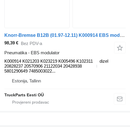
Knorr-Bremse B12B (01.97-12.11) K000914 EBS modulator za Volvo B6, B7, B9, B10, B12 bus (1978-2011) autobusa
98,39 €
Bez PDV-a
Pneumatika - EBS modulator
K000914 K021203 K023219 K005496 K102311
dizel
20828237 20570906 21122034 20428938
5801290649 7485003022...
Estonija, Tallinn
TruckParts Eesti OÜ