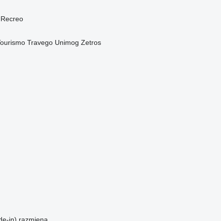
Recreo
Tourismo
Travego
Unimog
Zetros
de-in)
razmjena