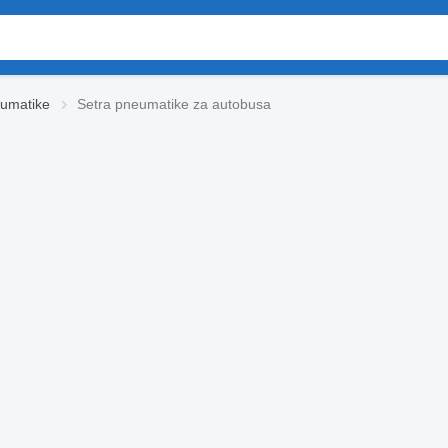
eumatikе
Setra pneumatikе za autobusa