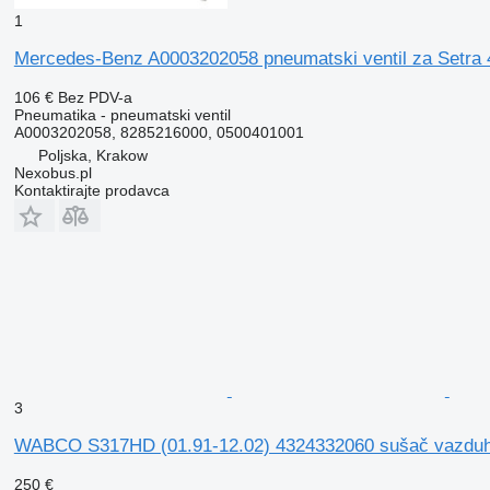
1
Mercedes-Benz A0003202058 pneumatski ventil za Setr
106 €
Bez PDV-a
Pneumatika - pneumatski ventil
A0003202058, 8285216000, 0500401001
Poljska, Krakow
Nexobus.pl
Kontaktirajte prodavca
3
WABCO S317HD (01.91-12.02) 4324332060 sušač vazduha 
250 €