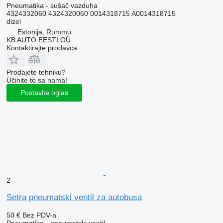
Pneumatika - sušač vazduha
4324332060 4324320060 0014318715 A0014318715
dizel
Estonija, Rummu
KB AUTO EESTI OÜ
Kontaktirajte prodavca
Prodajete tehniku?
Učinite to sa nama!
Postavite oglas
2
Setra pneumatski ventil za autobusa
50 €
Bez PDV-a
Pneumatika - pneumatski ventil