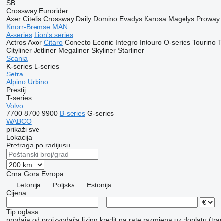
SB
Crossway
Eurorider
Axer
Citelis
Crossway
Daily
Domino
Evadys
Karosa
Magelys
Proway
Knorr-Bremse
MAN
A-series
Lion's series
Actros
Axor
Citaro
Conecto
Econic
Integro
Intouro
O-series
Tourino
Cityliner
Jetliner
Megaliner
Skyliner
Starliner
Scania
K-series
L-series
Setra
Alpino
Urbino
Prestij
T-series
Volvo
7700
8700
9900
B-series
G-series
WABCO
prikaži sve
Lokacija
Pretraga po radijusu
Crna Gora
Evropa
Letonija
Poljska
Estonija
Cijena
–
Tip oglasa
prodaja
od proizvođača
lizing
kredit
na rate
razmjena uz doplatu (tra