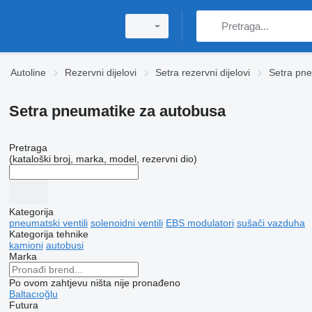
Autoline
Rezervni dijelovi
Setra rezervni dijelovi
Setra pn
Setra pneumatikе za autobusa
Pretraga
(kataloški broj, marka, model, rezervni dio)
Kategorija
pneumatski ventili
solenoidni ventili
EBS modulatori
sušači vazduha
Kategorija tehnike
kamioni
autobusi
Marka
Po ovom zahtjevu ništa nije pronađeno
Baltacıoğlu
Futura