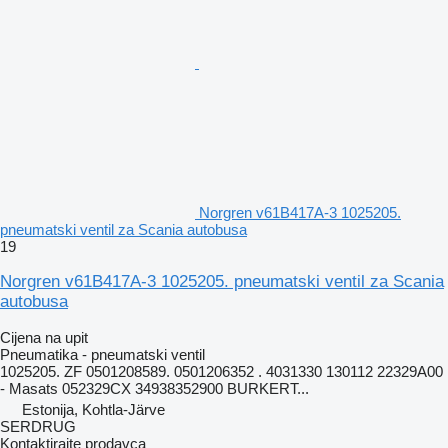
Norgren v61B417A-3 1025205.
pneumatski ventil za Scania autobusa
19
Norgren v61B417A-3 1025205. pneumatski ventil za Scania
autobusa
Cijena na upit
Pneumatika - pneumatski ventil
1025205. ZF 0501208589. 0501206352 . 4031330 130112 22329A00
- Masats 052329CX 34938352900 BURKERT...
Estonija, Kohtla-Järve
SERDRUG
Kontaktirajte prodavca