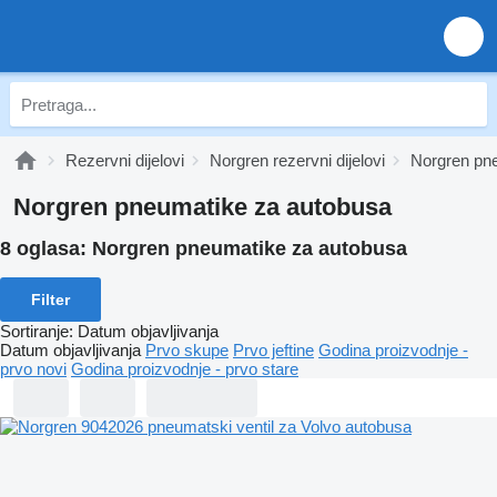
Rezervni dijelovi
Norgren rezervni dijelovi
Norgren pn
Norgren pneumatikе za autobusa
8 oglasa:
Norgren pneumatikе za autobusa
Filter
Sortiranje
:
Datum objavljivanja
Datum objavljivanja
Prvo skupe
Prvo jeftine
Godina proizvodnje -
prvo novi
Godina proizvodnje - prvo stare