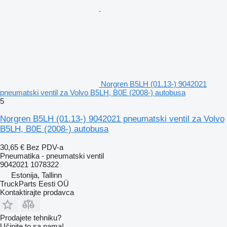
Norgren B5LH (01.13-) 9042021
pneumatski ventil za Volvo B5LH, B0E (2008-) autobusa
5
Norgren B5LH (01.13-) 9042021 pneumatski ventil za Volvo
B5LH, B0E (2008-) autobusa
30,65 €
Bez PDV-a
Pneumatika - pneumatski ventil
9042021 1078322
Estonija, Tallinn
TruckParts Eesti OÜ
Kontaktirajte prodavca
Prodajete tehniku?
Učinite to sa nama!