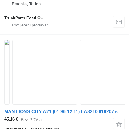
Estonija, Tallinn
TruckParts Eesti OÜ
MAN LIONS CITY A21 (01.96-12.11) LA8210 II19207 sušač vazduha za MAN Lion's bus (1991-) autobusa
45,16 €
Bez PDV-a