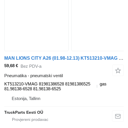
MAN LIONS CITY A26 (01.98-12.13) KT513210-VMAG pneumatski ventil za MAN Lion's bus (1991-) autobusa
59,68 €
Bez PDV-a
Pneumatika - pneumatski ventil
KT513210-VMAG 81981386528 81981386525
gas
81.98138-6528 81.98138-6525
Estonija, Tallinn
TruckParts Eesti OÜ