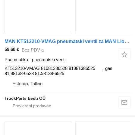
MAN KT513210-VMAG pneumatski ventil za MAN Lion's bus (1991-) autobusa
59,68 €
Bez PDV-a
Pneumatika - pneumatski ventil
KT513210-VMAG 81981386528 81981386525
gas
81.98138-6528 81.98138-6525
Estonija, Tallinn
TruckParts Eesti OÜ