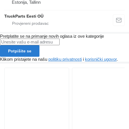
Estonija, Tallinn
TruckParts Eesti OÜ
Pretplatite se na primanje novih oglasa iz ove kategorije
Potpišite se
Klikom pristajete na našu
politiku privatnosti
i
korisnički ugovor
.