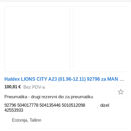
Haldex LIONS CITY A23 (01.96-12.11) 92796 za MAN Lion's bus (1991-) autobusa
100,81 €
Bez PDV-a
Pneumatika - drugi rezervni dio za pneumatiku
92796 504017778 504135446 5010512098
dizel
42553933
Estonija, Tallinn