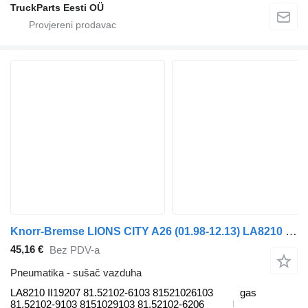
TruckParts Eesti OÜ
Knorr-Bremse LIONS CITY A26 (01.98-12.13) LA8210 II19207 sušač vazduha za MAN Lion's bus (1991-) autobusa
45,16 €
Bez PDV-a
Pneumatika - sušač vazduha
LA8210 II19207 81.52102-6103 81521026103
gas
81.52102-9103 8151029103 81.52102-6206