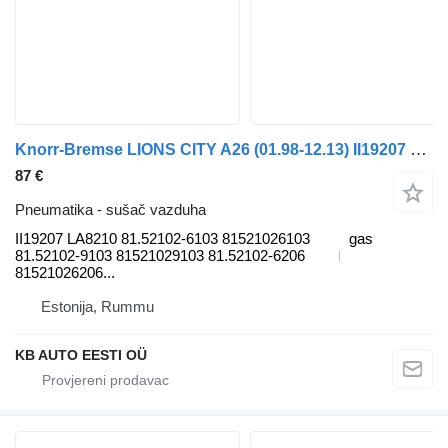
Knorr-Bremse LIONS CITY A26 (01.98-12.13) II19207 LA8210 sušač vazduha za MAN Lion's bus (1991-) autobusa
87 €
Pneumatika - sušač vazduha
II19207 LA8210 81.52102-6103 81521026103
gas
81.52102-9103 81521029103 81.52102-6206
81521026206...
Estonija, Rummu
KB AUTO EESTI OÜ