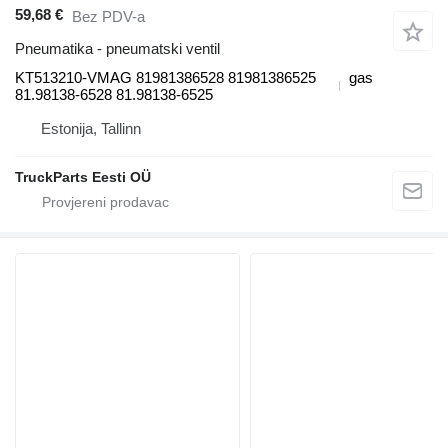
59,68 €
Bez PDV-a
Pneumatika - pneumatski ventil
KT513210-VMAG 81981386528 81981386525
gas
81.98138-6528 81.98138-6525
Estonija, Tallinn
TruckParts Eesti OÜ