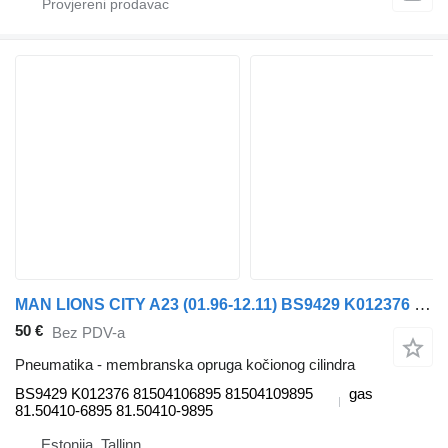
MAN LIONS CITY A23 (01.96-12.11) BS9429 K012376 membranska opruga kočionog cilindra za MAN Lion's bus (1991-) autobusa
50 €
Bez PDV-a
Pneumatika - membranska opruga kočionog cilindra
BS9429 K012376 81504106895 81504109895
gas
81.50410-6895 81.50410-9895
Estonija, Tallinn