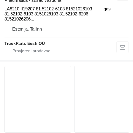
Pneumatika - sušač vazduha
LA8210 II19207 81.52102-6103 81521026103
gas
81.52102-9103 8151029103 81.52102-6206
81521026206...
Estonija, Tallinn
TruckParts Eesti OÜ