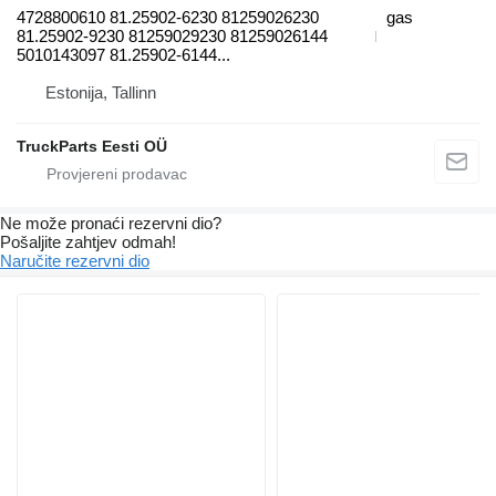
4728800610 81.25902-6230 81259026230
gas
81.25902-9230 81259029230 81259026144
5010143097 81.25902-6144...
Estonija, Tallinn
TruckParts Eesti OÜ
Ne može pronaći rezervni dio?
Pošaljite zahtjev odmah!
Naručite rezervni dio