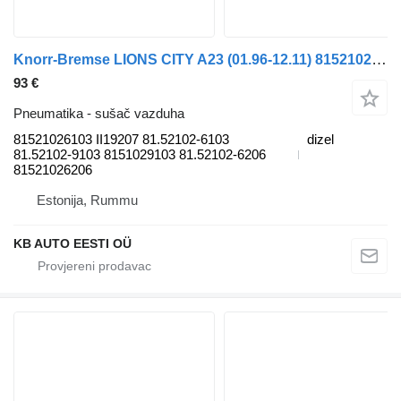
Knorr-Bremse LIONS CITY A23 (01.96-12.11) 81521026103 sušač vazduha za MAN Lion's bus (1991-) autobusa
93 €
Pneumatika - sušač vazduha
81521026103 II19207 81.52102-6103
dizel
81.52102-9103 8151029103 81.52102-6206
81521026206
Estonija, Rummu
KB AUTO EESTI OÜ