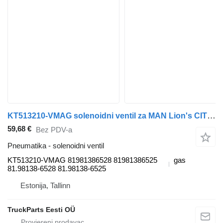
KT513210-VMAG solenoidni ventil za MAN Lion's CITY A26 autobusa
59,68 €
Bez PDV-a
Pneumatika - solenoidni ventil
KT513210-VMAG 81981386528 81981386525
gas
81.98138-6528 81.98138-6525
Estonija, Tallinn
TruckParts Eesti OÜ