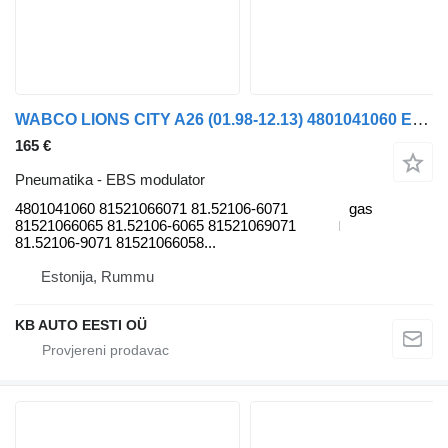
WABCO LIONS CITY A26 (01.98-12.13) 4801041060 EBS modulator za MAN Lion's bus (1991-) autobusa
165 €
Pneumatika - EBS modulator
4801041060 81521066071 81.52106-6071
gas
81521066065 81.52106-6065 81521069071
81.52106-9071 81521066058...
Estonija, Rummu
KB AUTO EESTI OÜ