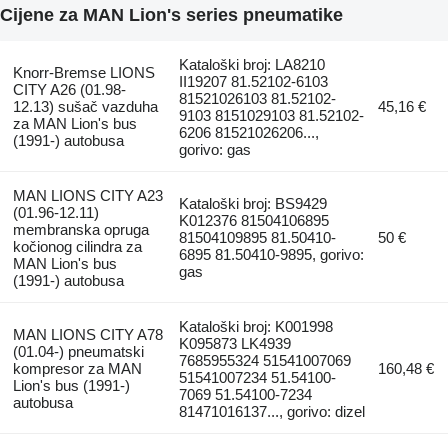
Cijene za MAN Lion's series pneumatikе
Kataloški broj: LA8210
Knorr-Bremse LIONS
II19207 81.52102-6103
CITY A26 (01.98-
81521026103 81.52102-
12.13) sušač vazduha
45,16 €
9103 8151029103 81.52102-
za MAN Lion's bus
6206 81521026206...,
(1991-) autobusa
gorivo: gas
MAN LIONS CITY A23
Kataloški broj: BS9429
(01.96-12.11)
K012376 81504106895
membranska opruga
81504109895 81.50410-
50 €
kočionog cilindra za
6895 81.50410-9895, gorivo:
MAN Lion's bus
gas
(1991-) autobusa
Kataloški broj: K001998
MAN LIONS CITY A78
K095873 LK4939
(01.04-) pneumatski
7685955324 51541007069
kompresor za MAN
160,48 €
51541007234 51.54100-
Lion's bus (1991-)
7069 51.54100-7234
autobusa
81471016137..., gorivo: dizel