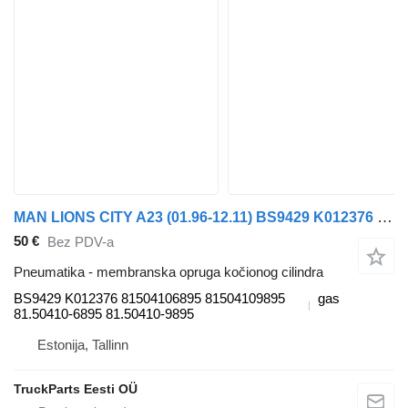
MAN LIONS CITY A23 (01.96-12.11) BS9429 K012376 membranska opruga kočionog cilindra za MAN Lion's bus (1991-) autobusa
50 €
Bez PDV-a
Pneumatika - membranska opruga kočionog cilindra
BS9429 K012376 81504106895 81504109895
gas
81.50410-6895 81.50410-9895
Estonija, Tallinn
TruckParts Eesti OÜ