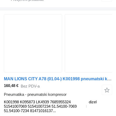
MAN LIONS CITY A78 (01.04-) K001998 pneumatski kompresor za MAN Lion's bus (1991-) autobusa
160,48 €
Bez PDV-a
Pneumatika - pneumatski kompresor
K001998 K095873 LK4939 7685955324
dizel
51541007069 51541007234 51.54100-7069
51.54100-7234 81471016137...