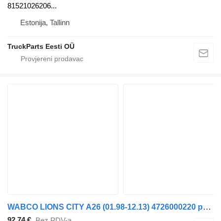
81521026206...
Estonija, Tallinn
TruckParts Eesti OÜ
WABCO LIONS CITY A26 (01.98-12.13) 4726000220 pneumatski ventil za MAN Lion's bus (1991-) autobusa
92,74 €
Bez PDV-a