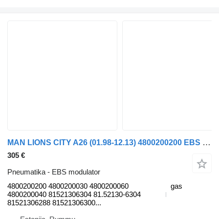
MAN LIONS CITY A26 (01.98-12.13) 4800200200 EBS modulator za MAN Lion's bus (1991-) autobusa
305 €
Pneumatika - EBS modulator
4800200200 4800200030 4800200060
gas
4800200040 81521306304 81.52130-6304
81521306288 81521306300...