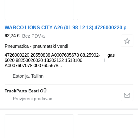
WABCO LIONS CITY A26 (01.98-12.13) 4726000220 pneumatski ventil za MAN Lion's bus (1991-) autobusa
92,74 €
Bez PDV-a
Pneumatika - pneumatski ventil
4726000220 20550838 A0007605678 88.25902-
gas
6020 88259026020 13302122 1518106
A0007607078 0007605678...
Estonija, Tallinn
TruckParts Eesti OÜ