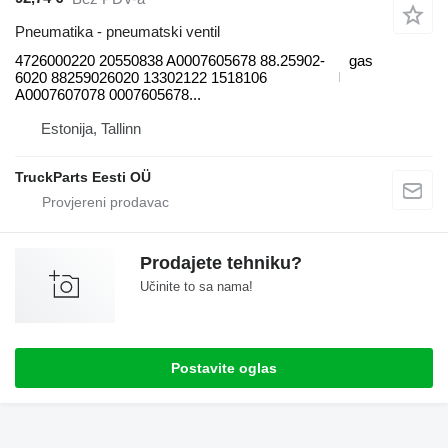
Pneumatika - pneumatski ventil
4726000220 20550838 A0007605678 88.25902-
gas
6020 88259026020 13302122 1518106
A0007607078 0007605678...
Estonija, Tallinn
TruckParts Eesti OÜ
Prodajete tehniku?
Učinite to sa nama!
Postavite oglas