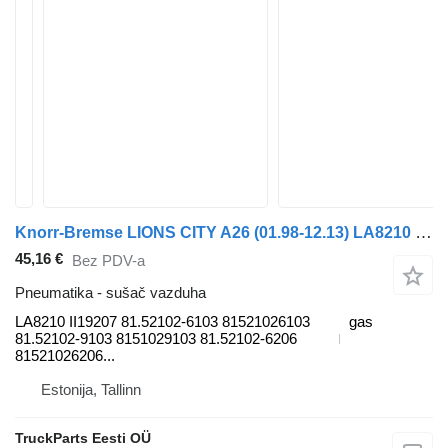
Knorr-Bremse LIONS CITY A26 (01.98-12.13) LA8210 II19207 sušač vazduha za MAN Lion's bus (1991-) autobusa
45,16 €
Bez PDV-a
Pneumatika - sušač vazduha
LA8210 II19207 81.52102-6103 81521026103
gas
81.52102-9103 8151029103 81.52102-6206
81521026206...
Estonija, Tallinn
TruckParts Eesti OÜ