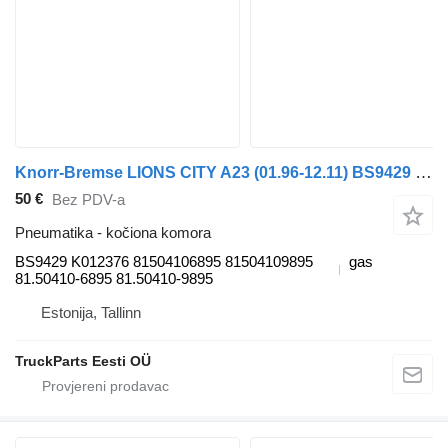
Knorr-Bremse LIONS CITY A23 (01.96-12.11) BS9429 K012376 kočiona komora za MAN Lion's bus (1991-) autobusa
50 €
Bez PDV-a
Pneumatika - kočiona komora
BS9429 K012376 81504106895 81504109895
gas
81.50410-6895 81.50410-9895
Estonija, Tallinn
TruckParts Eesti OÜ