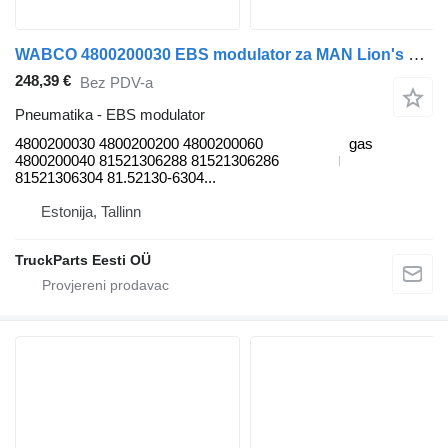
WABCO 4800200030 EBS modulator za MAN Lion's bus (1991-) autobusa
248,39 €
Bez PDV-a
Pneumatika - EBS modulator
4800200030 4800200200 4800200060
gas
4800200040 81521306288 81521306286
81521306304 81.52130-6304...
Estonija, Tallinn
TruckParts Eesti OÜ