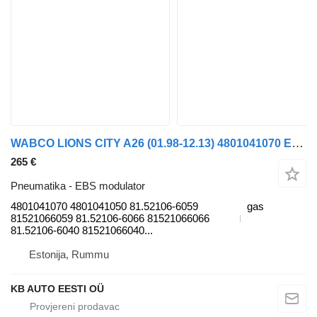
WABCO LIONS CITY A26 (01.98-12.13) 4801041070 EBS modulator za MAN Lion's (1991) autobusa
265 €
Pneumatika - EBS modulator
4801041070 4801041050 81.52106-6059
gas
81521066059 81.52106-6066 81521066066
81.52106-6040 81521066040...
Estonija, Rummu
KB AUTO EESTI OÜ