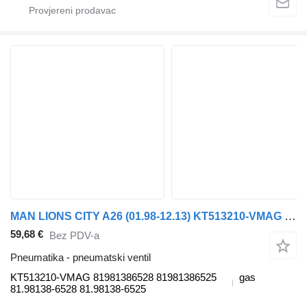
MAN LIONS CITY A26 (01.98-12.13) KT513210-VMAG pneumatski ventil za MAN Lion's bus (1991-) autobusa
59,68 €
Bez PDV-a
Pneumatika - pneumatski ventil
KT513210-VMAG 81981386528 81981386525
gas
81.98138-6528 81.98138-6525