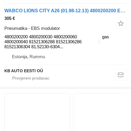
WABCO LIONS CITY A26 (01.98-12.13) 4800200200 EBS modulator za MAN Lion's bus (1991-) autobusa
305 €
Pneumatika - EBS modulator
4800200200 4800200030 4800200060
gas
4800200040 81521306288 81521306286
81521306304 81.52130-6304...
Estonija, Rummu
KB AUTO EESTI OÜ