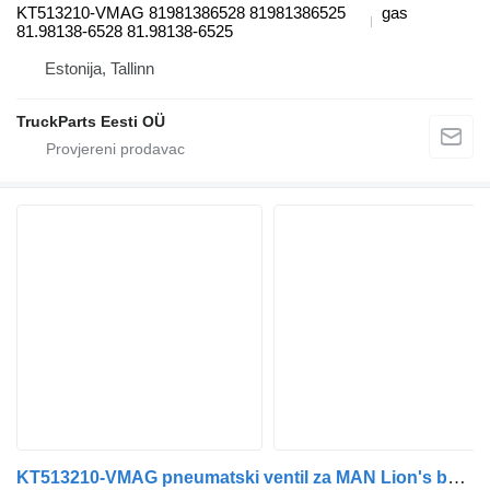
KT513210-VMAG 81981386528 81981386525
gas
81.98138-6528 81.98138-6525
Estonija, Tallinn
TruckParts Eesti OÜ
KT513210-VMAG pneumatski ventil za MAN Lion's bus (1991) autobusa