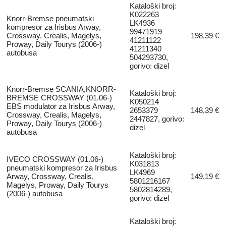
Kataloški broj:
K022263
Knorr-Bremse pneumatski
LK4936
kompresor za Irisbus Arway,
99471919
Crossway, Crealis, Magelys,
198,39 €
41211122
Proway, Daily Tourys (2006-)
41211340
autobusa
504293730,
gorivo: dizel
Knorr-Bremse SCANIA,KNORR-
Kataloški broj:
BREMSE CROSSWAY (01.06-)
K050214
EBS modulator za Irisbus Arway,
2653379
148,39 €
Crossway, Crealis, Magelys,
2447827, gorivo:
Proway, Daily Tourys (2006-)
dizel
autobusa
Kataloški broj:
IVECO CROSSWAY (01.06-)
K031813
pneumatski kompresor za Irisbus
LK4969
Arway, Crossway, Crealis,
149,19 €
5801216167
Magelys, Proway, Daily Tourys
5802814289,
(2006-) autobusa
gorivo: dizel
Kataloški broj: