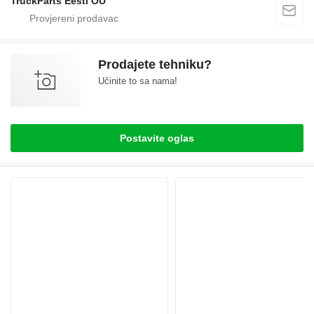
TruckParts Eesti OÜ
Prodajete tehniku?
Učinite to sa nama!
Postavite oglas