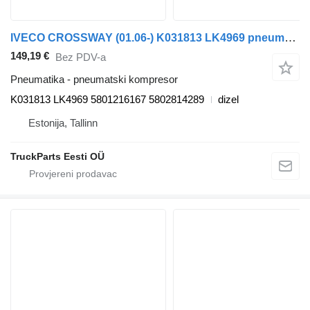
IVECO CROSSWAY (01.06-) K031813 LK4969 pneumatski kompresor za Irisbus Arway, Crossway, Crealis, Magelys, Proway, Daily Tourys (2006-) autobusa
149,19 €
Bez PDV-a
Pneumatika - pneumatski kompresor
K031813 LK4969 5801216167 5802814289
dizel
Estonija, Tallinn
TruckParts Eesti OÜ