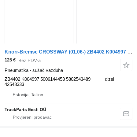
Knorr-Bremse CROSSWAY (01.06-) ZB4402 K004997 sušač vazduha za Irisbus Arway, Crossway, Crealis, Magelys, Proway, Daily Tourys (2006-) autobusa
125 €
Bez PDV-a
Pneumatika - sušač vazduha
ZB4402 K004997 5006144453 5802543489
dizel
42548333
Estonija, Tallinn
TruckParts Eesti OÜ