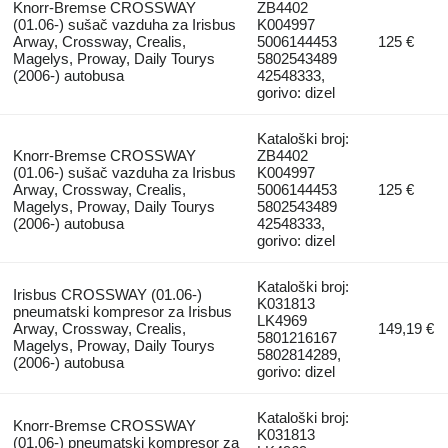
Knorr-Bremse CROSSWAY
ZB4402
(01.06-) sušač vazduha za Irisbus
K004997
Arway, Crossway, Crealis,
5006144453
125 €
Magelys, Proway, Daily Tourys
5802543489
(2006-) autobusa
42548333,
gorivo: dizel
Kataloški broj:
Knorr-Bremse CROSSWAY
ZB4402
(01.06-) sušač vazduha za Irisbus
K004997
Arway, Crossway, Crealis,
5006144453
125 €
Magelys, Proway, Daily Tourys
5802543489
(2006-) autobusa
42548333,
gorivo: dizel
Kataloški broj:
Irisbus CROSSWAY (01.06-)
K031813
pneumatski kompresor za Irisbus
LK4969
Arway, Crossway, Crealis,
149,19 €
5801216167
Magelys, Proway, Daily Tourys
5802814289,
(2006-) autobusa
gorivo: dizel
Kataloški broj:
Knorr-Bremse CROSSWAY
K031813
(01.06-) pneumatski kompresor za