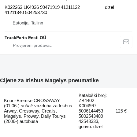
K022263 LK4936 99471919 41211122
dizel
41211340 504293730
Estonija, Tallinn
TruckParts Eesti OÜ
Cijene za Irisbus Magelys pneumatikе
Kataloški broj:
Knorr-Bremse CROSSWAY
ZB4402
(01.06-) sušač vazduha za Irisbus
K004997
Arway, Crossway, Crealis,
5006144453
125 €
Magelys, Proway, Daily Tourys
5802543489
(2006-) autobusa
42548333,
gorivo: dizel