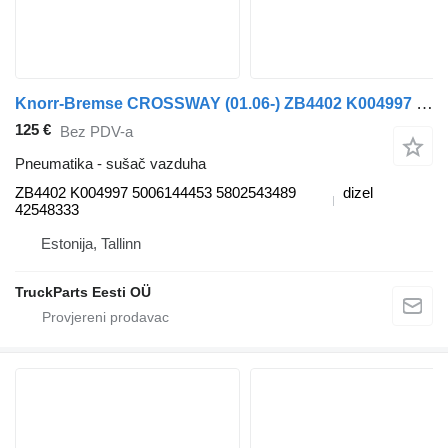
Knorr-Bremse CROSSWAY (01.06-) ZB4402 K004997 sušač vazduha za Irisbus Arway, Crossway, Crealis, Magelys, Proway, Daily Tourys (2006-) autobusa
125 €
Bez PDV-a
Pneumatika - sušač vazduha
ZB4402 K004997 5006144453 5802543489
dizel
42548333
Estonija, Tallinn
TruckParts Eesti OÜ