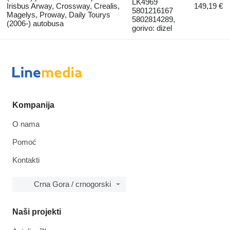
LK4969
Irisbus Arway, Crossway, Crealis,
149,19 €
5801216167
Magelys, Proway, Daily Tourys
5802814289,
(2006-) autobusa
gorivo: dizel
Kompanija
O nama
Pomoć
Kontakti
Crna Gora / crnogorski
Naši projekti