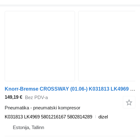
Knorr-Bremse CROSSWAY (01.06-) K031813 LK4969 pneumatski kompresor za Irisbus Arway, Crossway, Crealis, Magelys, Proway, Daily Tourys (2006-) autobusa
149,19 €
Bez PDV-a
Pneumatika - pneumatski kompresor
K031813 LK4969 5801216167 5802814289
dizel
Estonija, Tallinn