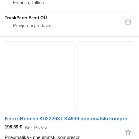
Estonija, Tallinn
TruckParts Eesti OÜ
Knorr-Bremse K022263 LK4936 pneumatski kompresor za Irisbus Arway, Crossway, Crealis, Magelys, Proway, Daily Tourys (2006-) autobusa
198,39 €
Bez PDV-a
Pneumatika - pneumatski kompresor