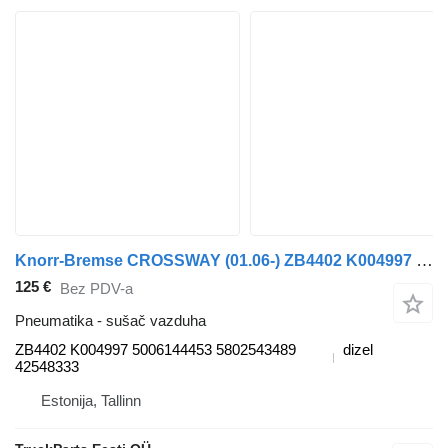
Knorr-Bremse CROSSWAY (01.06-) ZB4402 K004997 sušač vazduha za Irisbus Arway, Crossway, Crealis, Magelys, Proway, Daily Tourys (2006-) autobusa
125 €
Bez PDV-a
Pneumatika - sušač vazduha
ZB4402 K004997 5006144453 5802543489
dizel
42548333
Estonija, Tallinn