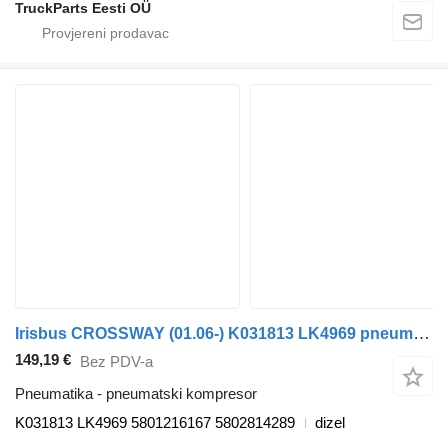
TruckParts Eesti OÜ
Irisbus CROSSWAY (01.06-) K031813 LK4969 pneumatski kompresor za Irisbus Arway, Crossway, Crealis, Magelys, Proway, Daily Tourys (2006-) autobusa
149,19 €
Bez PDV-a
Pneumatika - pneumatski kompresor
K031813 LK4969 5801216167 5802814289
dizel