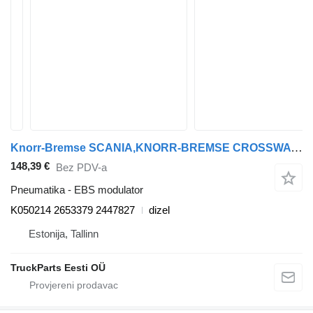
Knorr-Bremse SCANIA,KNORR-BREMSE CROSSWAY (01.06-) K050214 EBS modulator za Irisbus Arway, Crossway, Crealis, Magelys, Proway, Daily Tourys (2006-) autobusa
148,39 €
Bez PDV-a
Pneumatika - EBS modulator
K050214 2653379 2447827
dizel
Estonija, Tallinn
TruckParts Eesti OÜ