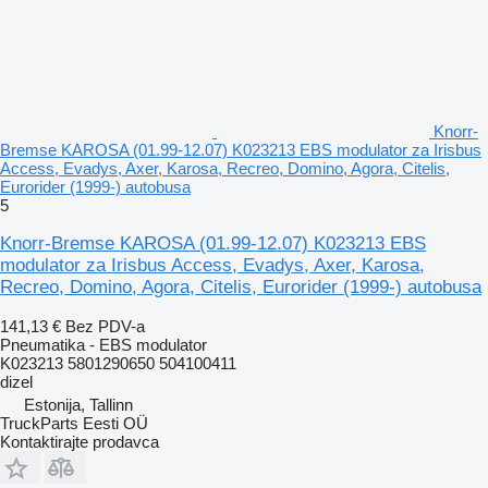
Knorr-
Bremse KAROSA (01.99-12.07) K023213 EBS modulator za Irisbus
Access, Evadys, Axer, Karosa, Recreo, Domino, Agora, Citelis,
Eurorider (1999-) autobusa
5
Knorr-Bremse KAROSA (01.99-12.07) K023213 EBS
modulator za Irisbus Access, Evadys, Axer, Karosa,
Recreo, Domino, Agora, Citelis, Eurorider (1999-) autobusa
141,13 €
Bez PDV-a
Pneumatika - EBS modulator
K023213 5801290650 504100411
dizel
Estonija, Tallinn
TruckParts Eesti OÜ
Kontaktirajte prodavca