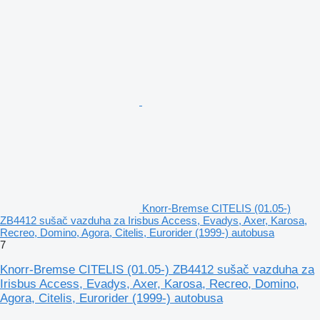
Knorr-Bremse CITELIS (01.05-)
ZB4412 sušač vazduha za Irisbus Access, Evadys, Axer, Karosa,
Recreo, Domino, Agora, Citelis, Eurorider (1999-) autobusa
7
Knorr-Bremse CITELIS (01.05-) ZB4412 sušač vazduha za
Irisbus Access, Evadys, Axer, Karosa, Recreo, Domino,
Agora, Citelis, Eurorider (1999-) autobusa