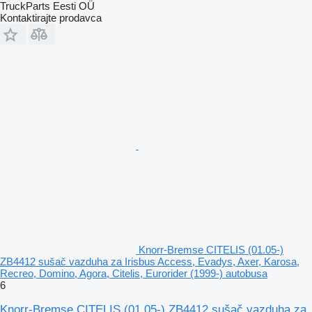
TruckParts Eesti OÜ
Kontaktirajte prodavca
Knorr-Bremse CITELIS (01.05-)
ZB4412 sušač vazduha za Irisbus Access, Evadys, Axer, Karosa,
Recreo, Domino, Agora, Citelis, Eurorider (1999-) autobusa
6
Knorr-Bremse CITELIS (01.05-) ZB4412 sušač vazduha za