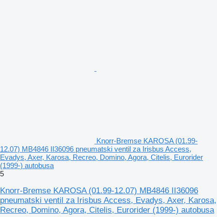
Knorr-Bremse KAROSA (01.99-
12.07) MB4846 II36096 pneumatski ventil za Irisbus Access,
Evadys, Axer, Karosa, Recreo, Domino, Agora, Citelis, Eurorider
(1999-) autobusa
5
Knorr-Bremse KAROSA (01.99-12.07) MB4846 II36096
pneumatski ventil za Irisbus Access, Evadys, Axer, Karosa,
Recreo, Domino, Agora, Citelis, Eurorider (1999-) autobusa