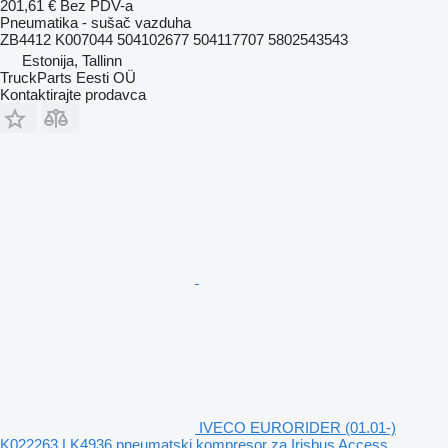
201,61 €
Bez PDV-a
Pneumatika - sušač vazduha
ZB4412 K007044 504102677 504117707 5802543543
Estonija, Tallinn
TruckParts Eesti OÜ
Kontaktirajte prodavca
IVECO EURORIDER (01.01-)
K022263 LK4936 pneumatski kompresor za Irisbus Access,