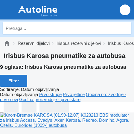
Rezervni dijelovi
Irisbus rezervni dijelovi
Irisbus Karos
Irisbus Karosa pneumatikе za autobusa
9 oglasa:
Irisbus Karosa pneumatikе za autobusa
Filter
Sortiranje
:
Datum objavljivanja
Datum objavljivanja
Prvo skupe
Prvo jeftine
Godina proizvodnje -
prvo novi
Godina proizvodnje - prvo stare