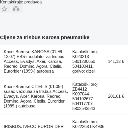
Kontaktirajte prodavca
Cijene za Irisbus Karosa pneumatikе
Knorr-Bremse KAROSA (01.99-
Kataloški broj:
12.07) EBS modulator za Irisbus
K023213
Access, Evadys, Axer, Karosa,
5801290650
141,13 €
Recreo, Domino, Agora, Citelis,
504100411,
Eurorider (1999-) autobusa
gorivo: dizel
Kataloški broj:
Knorr-Bremse CITELIS (01.05-)
ZB4412
sušač vazduha za Irisbus Access,
K007044
Evadys, Axer, Karosa, Recreo,
201,61 €
504102677
Domino, Agora, Citelis, Eurorider
504117707
(1999-) autobusa
5802543543
Kataloški broj:
IRISBUS, IVECO EURORIDER
K022263 LK4936