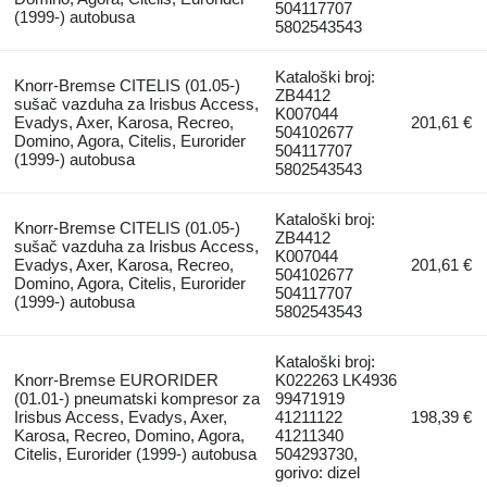
504117707
(1999-) autobusa
5802543543
Kataloški broj:
Knorr-Bremse CITELIS (01.05-)
ZB4412
sušač vazduha za Irisbus Access,
K007044
Evadys, Axer, Karosa, Recreo,
201,61 €
504102677
Domino, Agora, Citelis, Eurorider
504117707
(1999-) autobusa
5802543543
Kataloški broj:
Knorr-Bremse CITELIS (01.05-)
ZB4412
sušač vazduha za Irisbus Access,
K007044
Evadys, Axer, Karosa, Recreo,
201,61 €
504102677
Domino, Agora, Citelis, Eurorider
504117707
(1999-) autobusa
5802543543
Kataloški broj:
Knorr-Bremse EURORIDER
K022263 LK4936
(01.01-) pneumatski kompresor za
99471919
Irisbus Access, Evadys, Axer,
41211122
198,39 €
Karosa, Recreo, Domino, Agora,
41211340
Citelis, Eurorider (1999-) autobusa
504293730,
gorivo: dizel