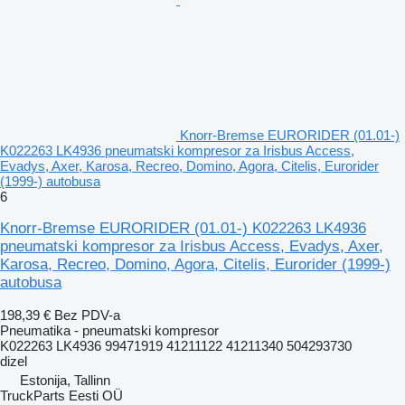
Knorr-Bremse EURORIDER (01.01-)
K022263 LK4936 pneumatski kompresor za Irisbus Access,
Evadys, Axer, Karosa, Recreo, Domino, Agora, Citelis, Eurorider
(1999-) autobusa
6
Knorr-Bremse EURORIDER (01.01-) K022263 LK4936
pneumatski kompresor za Irisbus Access, Evadys, Axer,
Karosa, Recreo, Domino, Agora, Citelis, Eurorider (1999-)
autobusa
198,39 €
Bez PDV-a
Pneumatika - pneumatski kompresor
K022263 LK4936 99471919 41211122 41211340 504293730
dizel
Estonija, Tallinn
TruckParts Eesti OÜ