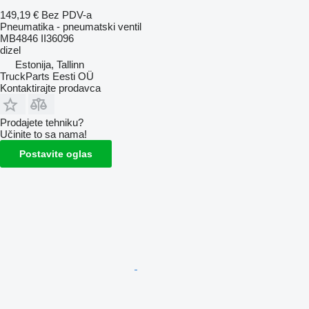
149,19 €
Bez PDV-a
Pneumatika - pneumatski ventil
MB4846 II36096
dizel
Estonija, Tallinn
TruckParts Eesti OÜ
Kontaktirajte prodavca
Prodajete tehniku?
Učinite to sa nama!
Postavite oglas