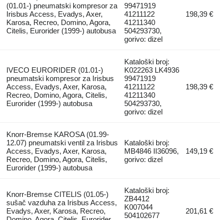
(01.01-) pneumatski kompresor za
99471919
Irisbus Access, Evadys, Axer,
41211122
198,39 €
Karosa, Recreo, Domino, Agora,
41211340
Citelis, Eurorider (1999-) autobusa
504293730,
gorivo: dizel
Kataloški broj:
IVECO EURORIDER (01.01-)
K022263 LK4936
pneumatski kompresor za Irisbus
99471919
Access, Evadys, Axer, Karosa,
41211122
198,39 €
Recreo, Domino, Agora, Citelis,
41211340
Eurorider (1999-) autobusa
504293730,
gorivo: dizel
Knorr-Bremse KAROSA (01.99-
12.07) pneumatski ventil za Irisbus
Kataloški broj:
Access, Evadys, Axer, Karosa,
MB4846 II36096,
149,19 €
Recreo, Domino, Agora, Citelis,
gorivo: dizel
Eurorider (1999-) autobusa
Kataloški broj:
Knorr-Bremse CITELIS (01.05-)
ZB4412
sušač vazduha za Irisbus Access,
K007044
Evadys, Axer, Karosa, Recreo,
201,61 €
504102677
Domino, Agora, Citelis, Eurorider