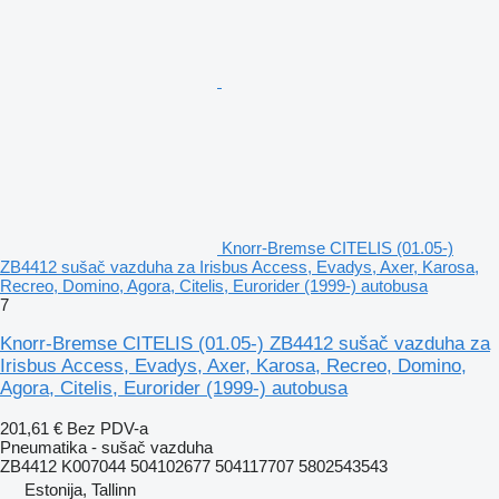
Knorr-Bremse CITELIS (01.05-)
ZB4412 sušač vazduha za Irisbus Access, Evadys, Axer, Karosa,
Recreo, Domino, Agora, Citelis, Eurorider (1999-) autobusa
7
Knorr-Bremse CITELIS (01.05-) ZB4412 sušač vazduha za
Irisbus Access, Evadys, Axer, Karosa, Recreo, Domino,
Agora, Citelis, Eurorider (1999-) autobusa
201,61 €
Bez PDV-a
Pneumatika - sušač vazduha
ZB4412 K007044 504102677 504117707 5802543543
Estonija, Tallinn