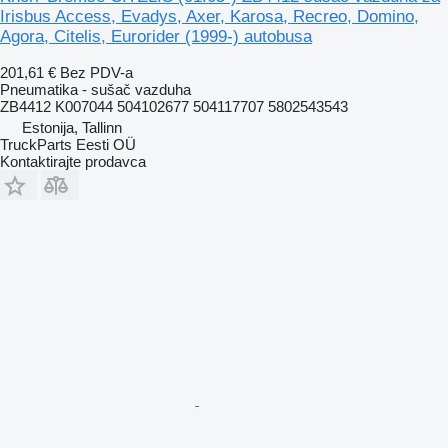
Irisbus Access, Evadys, Axer, Karosa, Recreo, Domino,
Agora, Citelis, Eurorider (1999-) autobusa
201,61 €
Bez PDV-a
Pneumatika - sušač vazduha
ZB4412 K007044 504102677 504117707 5802543543
Estonija, Tallinn
TruckParts Eesti OÜ
Kontaktirajte prodavca