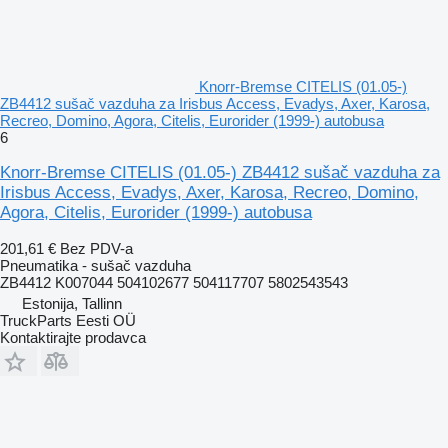
Knorr-Bremse CITELIS (01.05-)
ZB4412 sušač vazduha za Irisbus Access, Evadys, Axer, Karosa,
Recreo, Domino, Agora, Citelis, Eurorider (1999-) autobusa
6
Knorr-Bremse CITELIS (01.05-) ZB4412 sušač vazduha za
Irisbus Access, Evadys, Axer, Karosa, Recreo, Domino,
Agora, Citelis, Eurorider (1999-) autobusa
201,61 €
Bez PDV-a
Pneumatika - sušač vazduha
ZB4412 K007044 504102677 504117707 5802543543
Estonija, Tallinn
TruckParts Eesti OÜ
Kontaktirajte prodavca