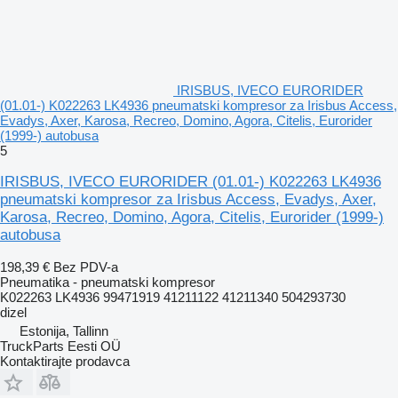
IRISBUS, IVECO EURORIDER
(01.01-) K022263 LK4936 pneumatski kompresor za Irisbus Access,
Evadys, Axer, Karosa, Recreo, Domino, Agora, Citelis, Eurorider
(1999-) autobusa
5
IRISBUS, IVECO EURORIDER (01.01-) K022263 LK4936
pneumatski kompresor za Irisbus Access, Evadys, Axer,
Karosa, Recreo, Domino, Agora, Citelis, Eurorider (1999-)
autobusa
198,39 €
Bez PDV-a
Pneumatika - pneumatski kompresor
K022263 LK4936 99471919 41211122 41211340 504293730
dizel
Estonija, Tallinn
TruckParts Eesti OÜ
Kontaktirajte prodavca