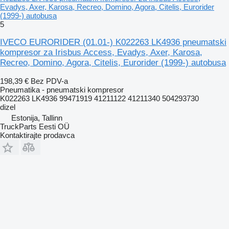
Evadys, Axer, Karosa, Recreo, Domino, Agora, Citelis, Eurorider
(1999-) autobusa
5
IVECO EURORIDER (01.01-) K022263 LK4936 pneumatski
kompresor za Irisbus Access, Evadys, Axer, Karosa,
Recreo, Domino, Agora, Citelis, Eurorider (1999-) autobusa
198,39 €
Bez PDV-a
Pneumatika - pneumatski kompresor
K022263 LK4936 99471919 41211122 41211340 504293730
dizel
Estonija, Tallinn
TruckParts Eesti OÜ
Kontaktirajte prodavca