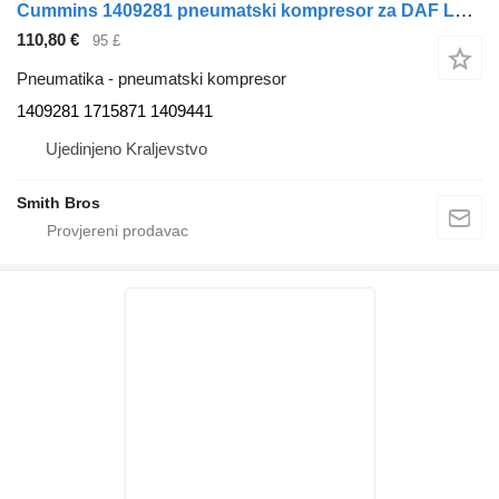
Cummins 1409281 pneumatski kompresor za DAF LF CF XF XG kamiona
110,80 €
95 £
Pneumatika - pneumatski kompresor
1409281 1715871 1409441
Ujedinjeno Kraljevstvo
Smith Bros