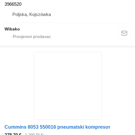
3966520
Poljska, Kojszówka
Wibako
Cummins 8053 550016 pneumatski kompresor
278,70 €