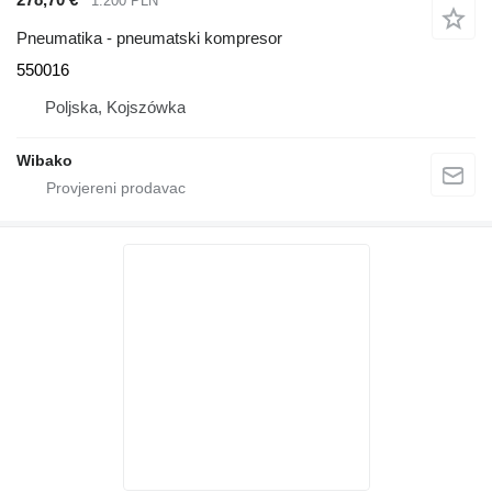
1.200 PLN
Pneumatika - pneumatski kompresor
550016
Poljska, Kojszówka
Wibako