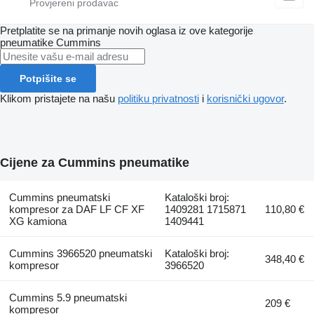
Pretplatite se na primanje novih oglasa iz ove kategorije
pneumatikе
Cummins
Potpišite se
Klikom pristajete na našu
politiku privatnosti
i
korisnički ugovor
.
Cijene za Cummins pneumatikе
Cummins pneumatski
Kataloški broj:
kompresor za DAF LF CF XF
1409281 1715871
110,80 €
XG kamiona
1409441
Cummins 3966520 pneumatski
Kataloški broj:
348,40 €
kompresor
3966520
Cummins 5.9 pneumatski
209 €
kompresor