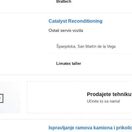
Brattech
Catalyst Reconditioning
Ostali servis vozila
Španjolska, San Martín de la Vega
Limatex taller
Prodajete tehniku
Učinite to sa nama!
Ispravljanje ramova kamiona i prikol