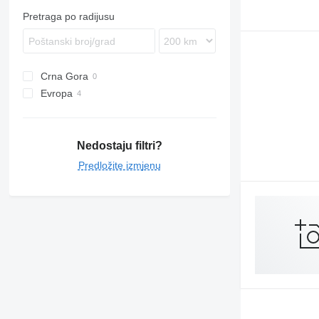
Pretraga po radijusu
Crna Gora
Evropa
Poljska
Rumunija
Španjolska
Nedostaju filtri?
Predložite izmjenu