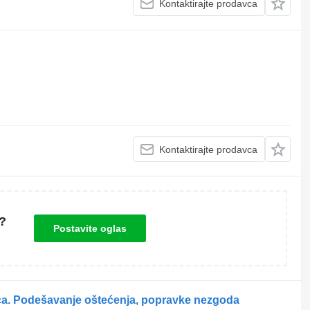
Kontaktirajte prodavca
Kontaktirajte prodavca
?
Postavite oglas
ica. Podešavanje oštećenja, popravke nezgoda