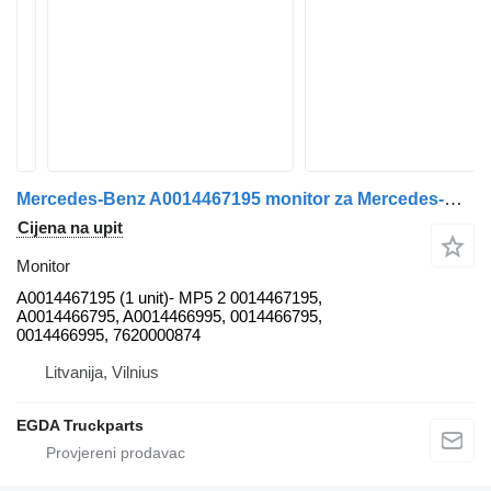
Mercedes-Benz A0014467195 monitor za Mercedes-Benz MP5 tegljača
Cijena na upit
Monitor
A0014467195 (1 unit)- MP5 2 0014467195,
A0014466795, A0014466995, 0014466795,
0014466995, 7620000874
Litvanija, Vilnius
EGDA Truckparts