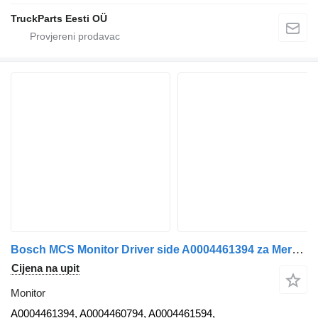
TruckParts Eesti OÜ
Bosch MCS Monitor Driver side A0004461394 za Mercedes-Benz Actros MP5 tegljača
Cijena na upit
Monitor
A0004461394, A0004460794, A0004461594,