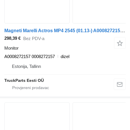
Magneti Marelli Actros MP4 2545 (01.13-) A0008272157 monitor za Mercedes-Benz Actros MP4 Antos Arocs (2012-) tegljača
298,39 €
Bez PDV-a
Monitor
A0008272157 0008272157
dizel
Estonija, Tallinn
TruckParts Eesti OÜ