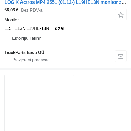
LOGIK Actros MP4 2551 (01.12-) L19HE13N monitor za Mercedes-Benz Actros MP4 Antos Arocs (2012-) tegljača
58,06 €
Bez PDV-a
Monitor
L19HE13N L19HE-13N
dizel
Estonija, Tallinn
TruckParts Eesti OÜ