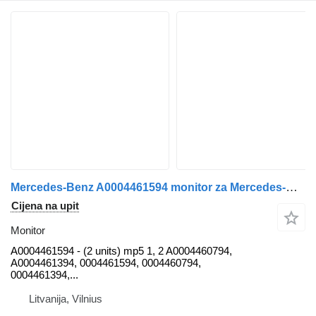
Mercedes-Benz A0004461594 monitor za Mercedes-Benz MP5 tegljača
Cijena na upit
Monitor
A0004461594 - (2 units) mp5 1, 2 A0004460794,
A0004461394, 0004461594, 0004460794,
0004461394,...
Litvanija, Vilnius