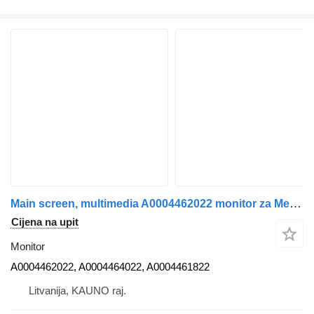
Main screen, multimedia A0004462022 monitor za Mercedes-Benz Actros... tegljača
Cijena na upit
Monitor
A0004462022, A0004464022, A0004461822
Litvanija, KAUNO raj.