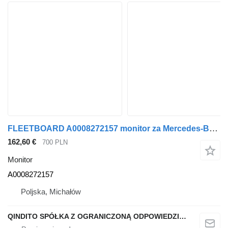
FLEETBOARD A0008272157 monitor za Mercedes-Benz ACTROS MP4 tegljača
162,60 €
700 PLN
Monitor
A0008272157
Poljska, Michałów
QINDITO SPÓŁKA Z OGRANICZONĄ ODPOWIEDZIALNOŚCIĄ