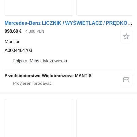
Mercedes-Benz LICZNIK / WYŚWIETLACZ / PRĘDKOŚCIOMIERZ MERCEDES ACTROS MP5 A000 A0004464703 monitor za Mercedes-Benz ACTROS MP5 tegljača
998,60 €
4.300 PLN
Monitor
A0004464703
Poljska, Mińsk Mazowiecki
Przedsiębiorstwo Wielobranżowe MANTIS