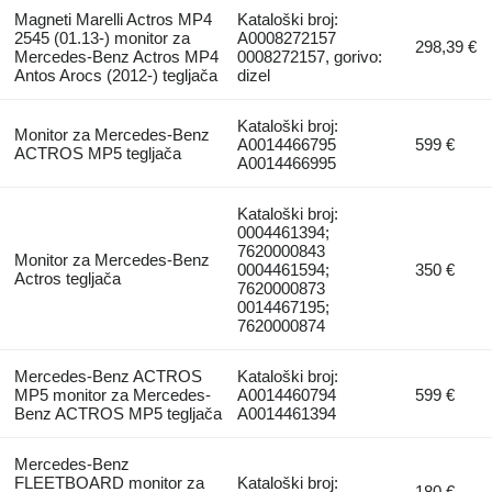
Magneti Marelli Actros MP4
Kataloški broj:
2545 (01.13-) monitor za
A0008272157
298,39 €
Mercedes-Benz Actros MP4
0008272157, gorivo:
Antos Arocs (2012-) tegljača
dizel
Kataloški broj:
Monitor za Mercedes-Benz
A0014466795
599 €
ACTROS MP5 tegljača
A0014466995
Kataloški broj:
0004461394;
7620000843
Monitor za Mercedes-Benz
0004461594;
350 €
Actros tegljača
7620000873
0014467195;
7620000874
Mercedes-Benz ACTROS
Kataloški broj:
MP5 monitor za Mercedes-
A0014460794
599 €
Benz ACTROS MP5 tegljača
A0014461394
Mercedes-Benz
FLEETBOARD monitor za
Kataloški broj:
180 €