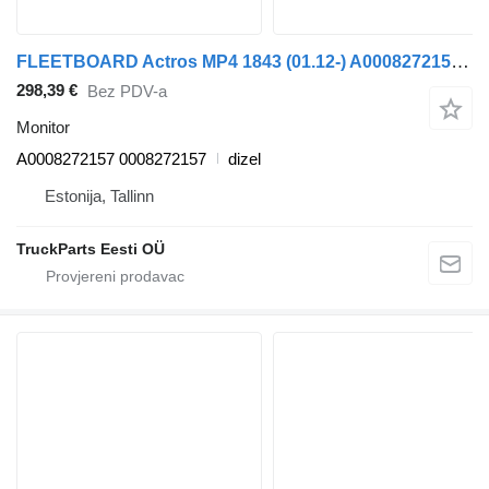
FLEETBOARD Actros MP4 1843 (01.12-) A0008272157 monitor za Mercedes-Benz Actros MP4 Antos Arocs (2012-) tegljača
298,39 €
Bez PDV-a
Monitor
A0008272157 0008272157
dizel
Estonija, Tallinn
TruckParts Eesti OÜ