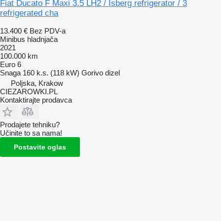
Fiat Ducato F Maxi 3.5 LH2 / Isberg refrigerator / 3
refrigerated cha
13.400 €
Bez PDV-a
Minibus hladnjača
2021
100.000 km
Euro 6
Snaga
160 k.s. (118 kW)
Gorivo
dizel
Poljska, Krakow
CIEZAROWKI.PL
Kontaktirajte prodavca
Prodajete tehniku?
Učinite to sa nama!
Postavite oglas