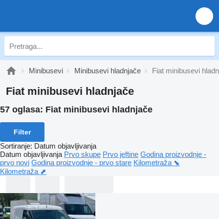
Minibusevi
Minibusevi hladnjače
Fiat minibusevi hlad
Fiat minibusevi hladnjače
57 oglasa:
Fiat minibusevi hladnjače
Filter
Sortiranje
:
Datum objavljivanja
Datum objavljivanja
Prvo skupe
Prvo jeftine
Godina proizvodnje -
prvo novi
Godina proizvodnje - prvo stare
Kilometraža ⬊
Kilometraža ⬈