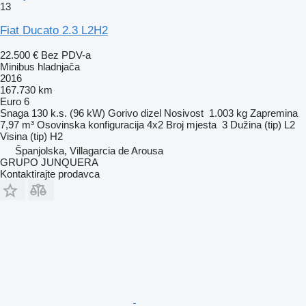
13
Fiat Ducato 2.3 L2H2
22.500 €
Bez PDV-a
Minibus hladnjača
2016
167.730 km
Euro 6
Snaga
130 k.s. (96 kW)
Gorivo
dizel
Nosivost
1.003 kg
Zapremina
7,97 m³
Osovinska konfiguracija
4x2
Broj mjesta
3
Dužina (tip)
L2
Visina (tip)
H2
Španjolska, Villagarcia de Arousa
GRUPO JUNQUERA
Kontaktirajte prodavca