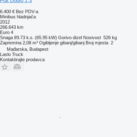
Fiat Doblo 1,3
6.400 €
Bez PDV-a
Minibus hladnjača
2012
266.643 km
Euro 4
Snaga
89.73 k.s. (65.95 kW)
Gorivo
dizel
Nosivost
526 kg
Zapremina
2,08 m³
Ogibljenje
gibanj/gibanj
Broj mjesta
2
Mađarska, Budapest
Laslo Truck
Kontaktirajte prodavca