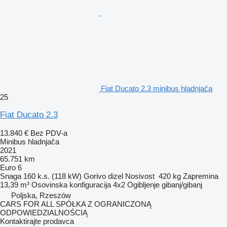
Fiat Ducato 2.3 minibus hladnjača
25
Fiat Ducato 2.3
13.840 €
Bez PDV-a
Minibus hladnjača
2021
65.751 km
Euro 6
Snaga
160 k.s. (118 kW)
Gorivo
dizel
Nosivost
420 kg
Zapremina
13,39 m³
Osovinska konfiguracija
4x2
Ogibljenje
gibanj/gibanj
Poljska, Rzeszów
CARS FOR ALL SPÓŁKA Z OGRANICZONĄ
ODPOWIEDZIALNOŚCIĄ
Kontaktirajte prodavca