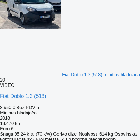
Fiat Doblo 1.3 (518) minibus hladnjača
20
VIDEO
Fiat Doblo 1.3 (518)
8.950 €
Bez PDV-a
Minibus hladnjača
2018
18.470 km
Euro 6
Snaga
95.24 k.s. (70 kW)
Gorivo
dizel
Nosivost
614 kg
Osovinska
konfiguracija
4x2
Broj mjesta
2
Tip pogona
prednji pogon