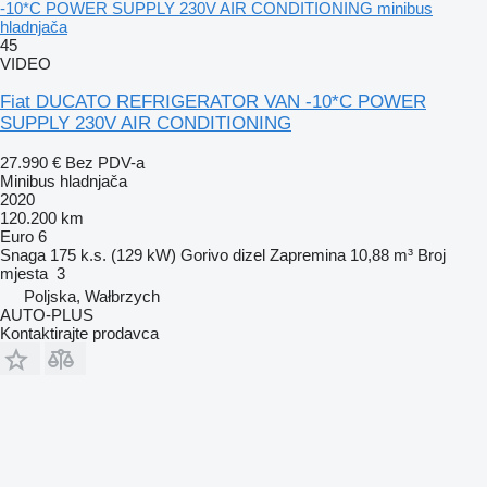
-10*C POWER SUPPLY 230V AIR CONDITIONING minibus
hladnjača
45
VIDEO
Fiat DUCATO REFRIGERATOR VAN -10*C POWER
SUPPLY 230V AIR CONDITIONING
27.990 €
Bez PDV-a
Minibus hladnjača
2020
120.200 km
Euro 6
Snaga
175 k.s. (129 kW)
Gorivo
dizel
Zapremina
10,88 m³
Broj
mjesta
3
Poljska, Wałbrzych
AUTO-PLUS
Kontaktirajte prodavca