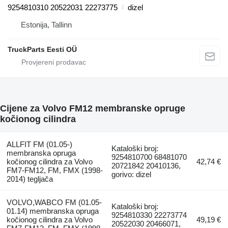
9254810310 20522031 22273775
dizel
Estonija, Tallinn
TruckParts Eesti OÜ
Cijene za Volvo FM12 membranske opruge
kočionog cilindra
ALLFIT FM (01.05-)
Kataloški broj:
membranska opruga
9254810700 68481070
kočionog cilindra za Volvo
42,74 €
20721842 20410136,
FM7-FM12, FM, FMX (1998-
gorivo: dizel
2014) tegljača
VOLVO,WABCO FM (01.05-
Kataloški broj:
01.14) membranska opruga
9254810330 22273774
kočionog cilindra za Volvo
49,19 €
20522030 20466071,