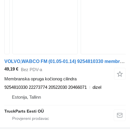
VOLVO,WABCO FM (01.05-01.14) 9254810330 membranska opruga kočionog cilindra za Volvo FM7-FM12, FM, FMX (1998-2014) tegljača
49,19 €
Bez PDV-a
Membranska opruga kočionog cilindra
9254810330 22273774 20522030 20466071
dizel
Estonija, Tallinn
TruckParts Eesti OÜ