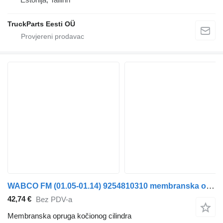
TruckParts Eesti OÜ
WABCO FM (01.05-01.14) 9254810310 membranska opruga kočionog cilindra za Volvo FM7-FM12, FM, FMX (1998-2014) tegljača
42,74 €
Bez PDV-a
Membranska opruga kočionog cilindra