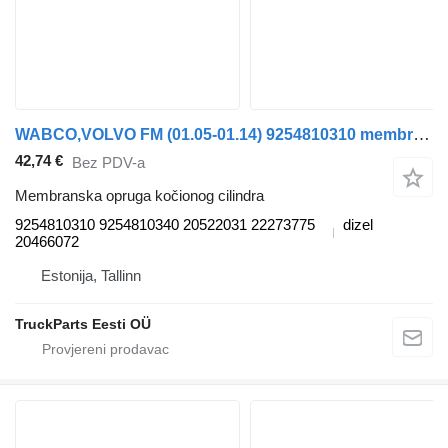
WABCO,VOLVO FM (01.05-01.14) 9254810310 membranska opruga kočionog cilindra za Volvo FM7-FM12, FM, FMX (1998-2014) tegljača
42,74 €
Bez PDV-a
Membranska opruga kočionog cilindra
9254810310 9254810340 20522031 22273775
dizel
20466072
Estonija, Tallinn
TruckParts Eesti OÜ