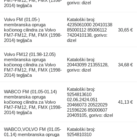
FM7-FM12, FM, FMX (1998-
gorivo: dizel
2014) tegljača
Volvo FM (01.05-)
Kataloški broj:
membranska opruga
4235061000 20410138
kočionog cilindra za Volvo
85000112 85006112
30,65 €
FM7-FM12, FM, FMX (1998-
7420410138, gorivo:
2014) tegljača
dizel
Volvo FM12 (01.98-12.05)
membranska opruga
Kataloški broj:
kočionog cilindra za Volvo
20443099 21355128,
34,68 €
FM7-FM12, FM, FMX (1998-
gorivo: dizel
2014) tegljača
Kataloški broj:
WABCO FM (01.05-01.14)
9254813610
membranska opruga
02.06.2424.051
kočionog cilindra za Volvo
41,13 €
20466073 20522029
FM7-FM12, FM, FMX (1998-
21596226 85000607
2014) tegljača
20409105, gorivo: dizel
WABCO,VOLVO FM (01.05-
Kataloški broj:
01.14) membranska opruga
9254810310