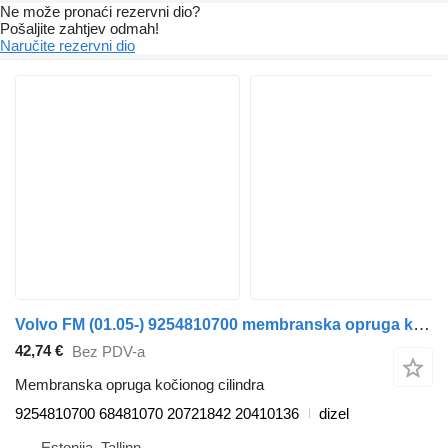
Ne može pronaći rezervni dio?
Pošaljite zahtjev odmah!
Naručite rezervni dio
Volvo FM (01.05-) 9254810700 membranska opruga kočionog cilindra za Volvo FM7-FM12, FM, FMX (1998-2014) tegljača
42,74 €
Bez PDV-a
Membranska opruga kočionog cilindra
9254810700 68481070 20721842 20410136
dizel
Estonija, Tallinn