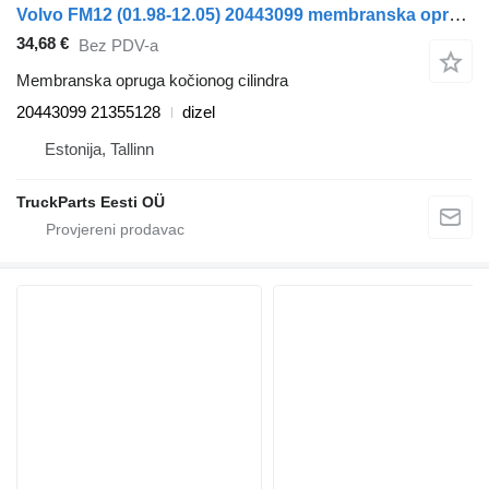
Volvo FM12 (01.98-12.05) 20443099 membranska opruga kočionog cilindra za Volvo FM7-FM12, FM, FMX (1998-2014) tegljača
34,68 €
Bez PDV-a
Membranska opruga kočionog cilindra
20443099 21355128
dizel
Estonija, Tallinn
TruckParts Eesti OÜ