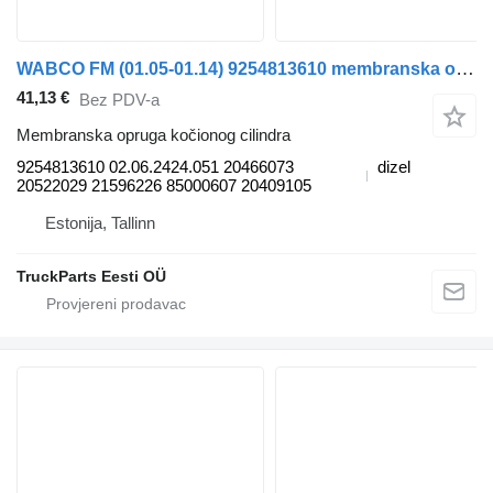
WABCO FM (01.05-01.14) 9254813610 membranska opruga kočionog cilindra za Volvo FM7-FM12, FM, FMX (1998-2014) tegljača
41,13 €
Bez PDV-a
Membranska opruga kočionog cilindra
9254813610 02.06.2424.051 20466073
dizel
20522029 21596226 85000607 20409105
Estonija, Tallinn
TruckParts Eesti OÜ