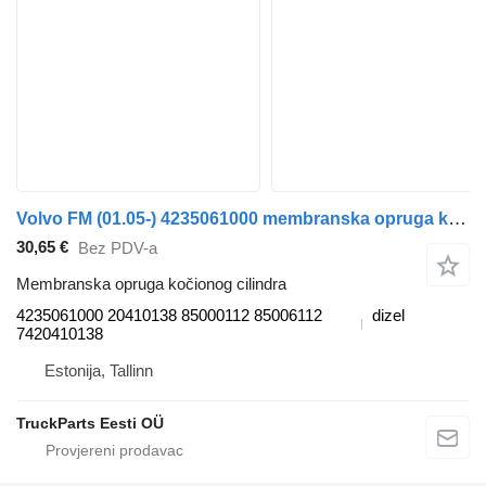
Volvo FM (01.05-) 4235061000 membranska opruga kočionog cilindra za Volvo FM7-FM12, FM, FMX (1998-2014) tegljača
30,65 €
Bez PDV-a
Membranska opruga kočionog cilindra
4235061000 20410138 85000112 85006112
dizel
7420410138
Estonija, Tallinn
TruckParts Eesti OÜ