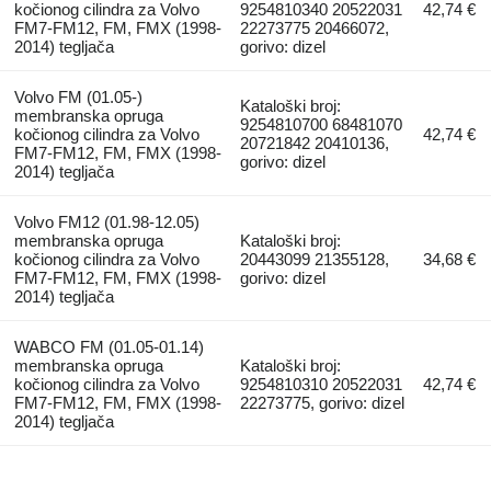
kočionog cilindra za Volvo
9254810340 20522031
42,74 €
FM7-FM12, FM, FMX (1998-
22273775 20466072,
2014) tegljača
gorivo: dizel
Volvo FM (01.05-)
Kataloški broj:
membranska opruga
9254810700 68481070
kočionog cilindra za Volvo
42,74 €
20721842 20410136,
FM7-FM12, FM, FMX (1998-
gorivo: dizel
2014) tegljača
Volvo FM12 (01.98-12.05)
membranska opruga
Kataloški broj:
kočionog cilindra za Volvo
20443099 21355128,
34,68 €
FM7-FM12, FM, FMX (1998-
gorivo: dizel
2014) tegljača
WABCO FM (01.05-01.14)
membranska opruga
Kataloški broj:
kočionog cilindra za Volvo
9254810310 20522031
42,74 €
FM7-FM12, FM, FMX (1998-
22273775, gorivo: dizel
2014) tegljača