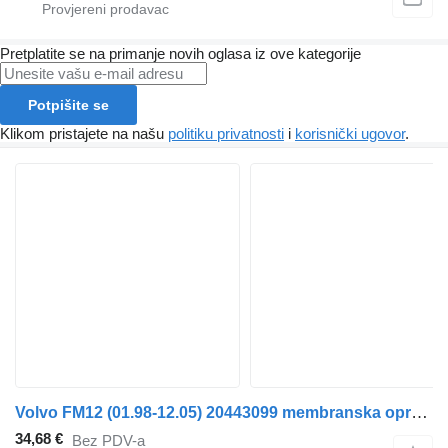
Pretplatite se na primanje novih oglasa iz ove kategorije
Potpišite se
Klikom pristajete na našu
politiku privatnosti
i
korisnički ugovor
.
Volvo FM12 (01.98-12.05) 20443099 membranska opruga kočionog cilindra za Volvo FM7-FM12, FM, FMX (1998-2014) tegljača
34,68 €
Bez PDV-a