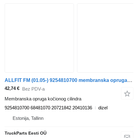
ALLFIT FM (01.05-) 9254810700 membranska opruga kočionog cilindra za Volvo FM7-FM12, FM, FMX (1998-2014) tegljača
42,74 €
Bez PDV-a
Membranska opruga kočionog cilindra
9254810700 68481070 20721842 20410136
dizel
Estonija, Tallinn
TruckParts Eesti OÜ