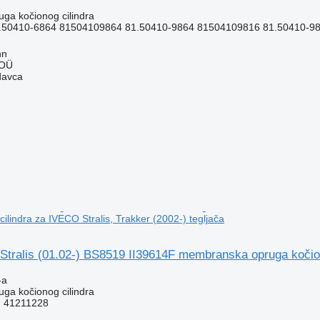
ga kočionog cilindra
.50410-6864 81504109864 81.50410-9864 81504109816 81.50410-98
nn
 OÜ
davca
ilindra za IVECO Stralis, Trakker (2002-) tegljača
tralis (01.02-) BS8519 II39614F membranska opruga kočiono
-a
ga kočionog cilindra
F 41211228