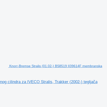
Knorr-Bremse Stralis (01.02-) BS8519 II39614F membranska
g cilindra za IVECO Stralis, Trakker (2002-) tegljača