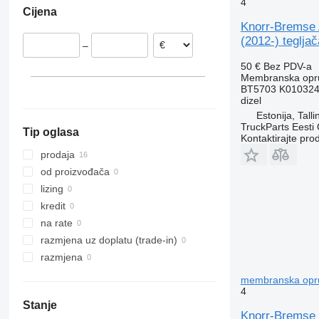
4
Cijena
Njemačka
Knorr-Bremse 
(2012-) tegljač
–
50 €
Bez PDV-a
Membranska opru
BT5703 K010324
dizel
Estonija, Talli
TruckParts Eesti
Tip oglasa
Kontaktirajte pro
prodaja
od proizvođača
lizing
kredit
na rate
razmjena uz doplatu (trade-in)
razmjena
membranska oprug
4
Stanje
Knorr-Bremse 