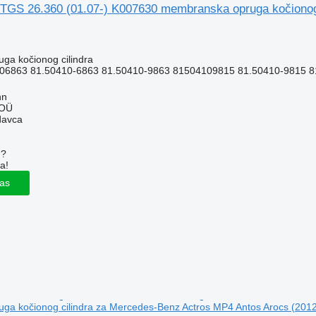
TGS 26.360 (01.07-) K007630 membranska opruga kočiono
ga kočionog cilindra
06863 81.50410-6863 81.50410-9863 81504109815 81.50410-9815 
nn
 OÜ
davca
u?
a!
las
a kočionog cilindra za Mercedes-Benz Actros MP4 Antos Arocs (2012-