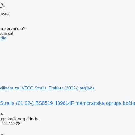
nn
 OÜ
davca
rezervni dio?
 odmah!
 dio
ilindra za IVECO Stralis, Trakker (2002-) tegljača
tralis (01.02-) BS8519 II39614F membranska opruga kočiono
-a
ga kočionog cilindra
F 41211228
nn