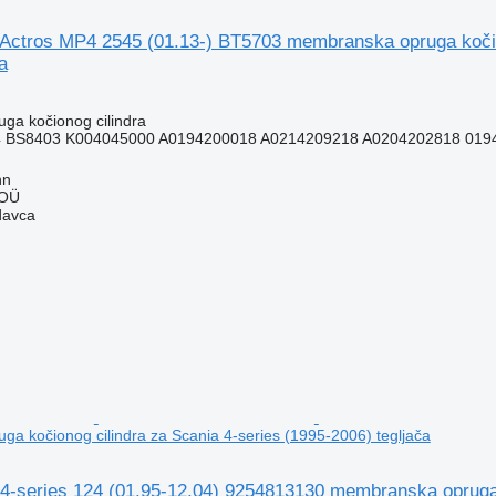
Actros MP4 2545 (01.13-) BT5703 membranska opruga koči
a
ga kočionog cilindra
 BS8403 K004045000 A0194200018 A0214209218 A0204202818 0194
nn
 OÜ
davca
a kočionog cilindra za Scania 4-series (1995-2006) tegljača
4-series 124 (01.95-12.04) 9254813130 membranska opruga k