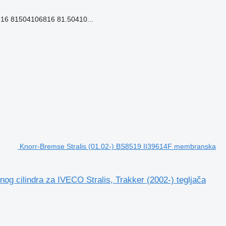
16 81504106816 81.50410...
Knorr-Bremse Stralis (01.02-) BS8519 II39614F membranska
g cilindra za IVECO Stralis, Trakker (2002-) tegljača