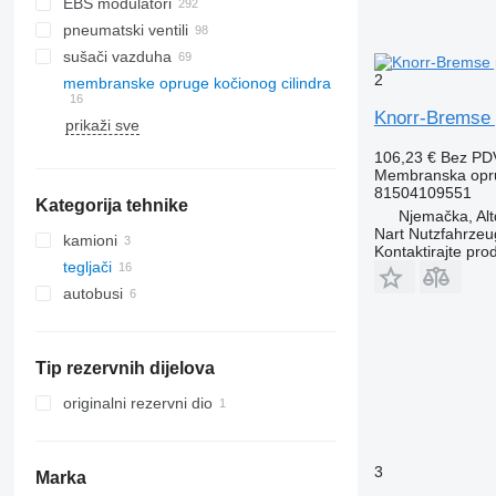
EBS modulatori
pneumatski ventili
sušači vazduha
2
membranske opruge kočionog cilindra
Knorr-Bremse 
prikaži sve
106,23 €
Bez PD
Membranska opru
81504109551
Kategorija tehnike
Njemačka, Alt
Nart Nutzfahrzeu
kamioni
Kontaktirajte pro
tegljači
autobusi
Tip rezervnih dijelova
originalni rezervni dio
3
Marka