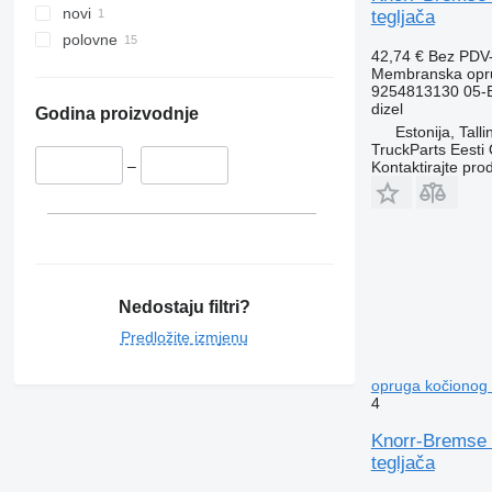
novi
tegljača
polovne
42,74 €
Bez PDV
Membranska opru
9254813130 05-
dizel
Godina proizvodnje
Estonija, Talli
TruckParts Eesti
–
Kontaktirajte pro
Nedostaju filtri?
Predložite izmjenu
opruga kočionog
4
Knorr-Bremse 
tegljača