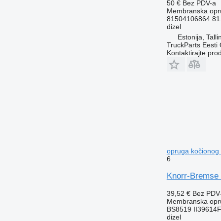
50 €
Bez PDV-a
Membranska opru
81504106864 81
dizel
Estonija, Talli
TruckParts Eesti
Kontaktirajte pro
opruga kočionog c
6
Knorr-Bremse S
39,52 €
Bez PDV
Membranska opru
BS8519 II39614
dizel