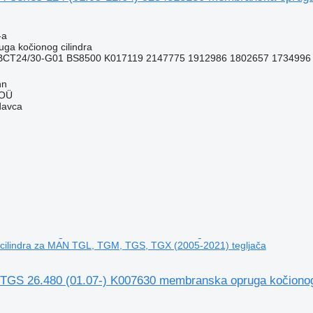
-a
ga kočionog cilindra
BCT24/30-G01 BS8500 K017119 2147775 1912986 1802657 1734996
nn
 OÜ
davca
 cilindra za MAN TGL, TGM, TGS, TGX (2005-2021) tegljača
TGS 26.480 (01.07-) K007630 membranska opruga kočiono