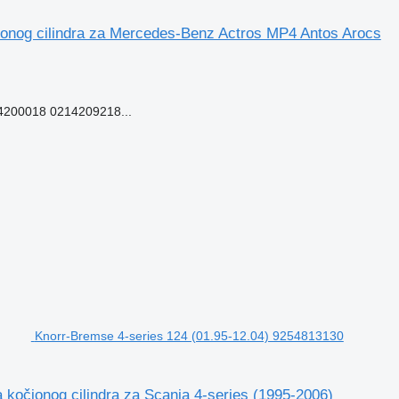
onog cilindra za Mercedes-Benz Actros MP4 Antos Arocs
200018 0214209218...
Knorr-Bremse 4-series 124 (01.95-12.04) 9254813130
očionog cilindra za Scania 4-series (1995-2006)