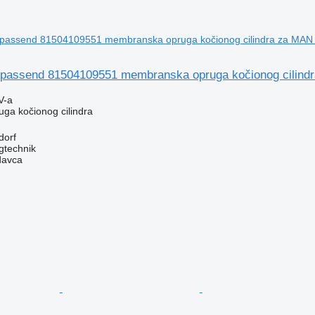
passend 81504109551 membranska opruga kočionog cilind
V-a
ga kočionog cilindra
dorf
gtechnik
davca