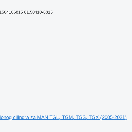
81504106815 81.50410-6815
ionog cilindra za MAN TGL, TGM, TGS, TGX (2005-2021)