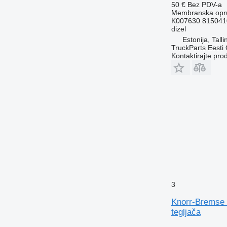
50 €
Bez PDV-a
Membranska opru
K007630 815041
dizel
Estonija, Talli
TruckParts Eesti
Kontaktirajte pro
3
Knorr-Bremse 
tegljača