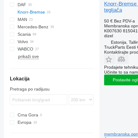
Knorr-Bremse 
DAF
tegljača
Knorr-Bremse
CF
S-Way
MAN
LF
Stralis
50 €
Bez PDV-a
Membranska opru
Mercedes-Benz
XF
Trakker
TGA
K007630 815041
Scania
TGL
Actros
Premium
dizel
Volvo
TGM
Antos
G-series
Estonija, Talli
TruckParts Eesti
WABCO
TGS
Arocs
R-series
FH
Kontaktirajte pro
prikaži sve
TGX
Atego
FM
Axor
FMX
Prodajete tehnik
Econic
VNL
Učinite to sa nam
Lokacija
Postavite og
Pretraga po radijusu
Crna Gora
Evropa
Estonija
membranska oprug
Poljska