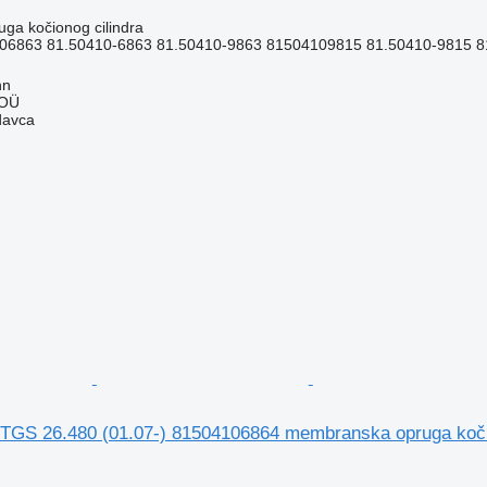
ga kočionog cilindra
06863 81.50410-6863 81.50410-9863 81504109815 81.50410-9815 
nn
 OÜ
davca
TGS 26.480 (01.07-) 81504106864 membranska opruga koč