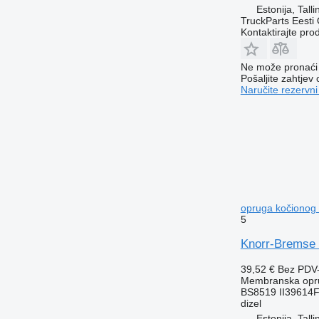
Estonija, Talli
TruckParts Eesti
Kontaktirajte pro
Ne može pronaći 
Pošaljite zahtjev
Naručite rezervni
opruga kočionog c
5
Knorr-Bremse S
39,52 €
Bez PDV
Membranska opru
BS8519 II39614
dizel
Estonija, Talli