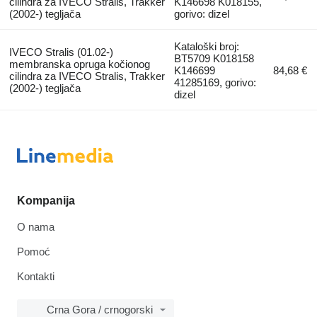
cilindra za IVECO Stralis, Trakker
K146698 K018155,
(2002-) tegljača
gorivo: dizel
Kataloški broj:
IVECO Stralis (01.02-)
BT5709 K018158
membranska opruga kočionog
K146699
84,68 €
cilindra za IVECO Stralis, Trakker
41285169, gorivo:
(2002-) tegljača
dizel
Kompanija
O nama
Pomoć
Kontakti
Crna Gora / crnogorski