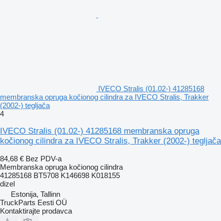
IVECO Stralis (01.02-) 41285168
membranska opruga kočionog cilindra za IVECO Stralis, Trakker
(2002-) tegljača
4
IVECO Stralis (01.02-) 41285168 membranska opruga
kočionog cilindra za IVECO Stralis, Trakker (2002-) tegljača
84,68 €
Bez PDV-a
Membranska opruga kočionog cilindra
41285168 BT5708 K146698 K018155
dizel
Estonija, Tallinn
TruckParts Eesti OÜ
Kontaktirajte prodavca