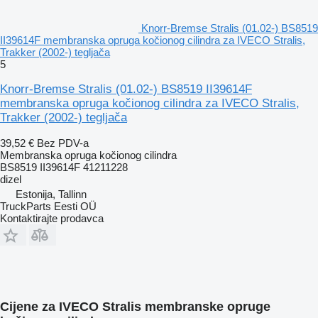
Knorr-Bremse Stralis (01.02-) BS8519
II39614F membranska opruga kočionog cilindra za IVECO Stralis,
Trakker (2002-) tegljača
5
Knorr-Bremse Stralis (01.02-) BS8519 II39614F
membranska opruga kočionog cilindra za IVECO Stralis,
Trakker (2002-) tegljača
39,52 €
Bez PDV-a
Membranska opruga kočionog cilindra
BS8519 II39614F 41211228
dizel
Estonija, Tallinn
TruckParts Eesti OÜ
Kontaktirajte prodavca
Cijene za IVECO Stralis membranske opruge