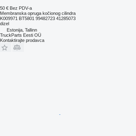
50 €
Bez PDV-a
Membranska opruga kočionog cilindra
K009971 BT5801 99482723 41285073
dizel
Estonija, Tallinn
TruckParts Eesti OÜ
Kontaktirajte prodavca