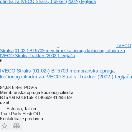
IVECO
Stralis (01.02-) BT5709 membranska opruga kočionog cilindra za
IVECO Stralis, Trakker (2002-) tegljača
6
IVECO Stralis (01.02-) BT5709 membranska opruga
kočionog cilindra za IVECO Stralis, Trakker (2002-) tegljača
84,68 €
Bez PDV-a
Membranska opruga kočionog cilindra
BT5709 K018158 K146699 41285169
dizel
Estonija, Tallinn
TruckParts Eesti OÜ
Kontaktirajte prodavca