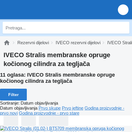
Rezervni dijelovi
IVECO rezervni dijelovi
IVECO Stralis
IVECO Stralis membranske opruge
kočionog cilindra za tegljača
11 oglasa:
IVECO Stralis membranske opruge
kočionog cilindra za tegljača
Filter
Sortiranje
:
Datum objavljivanja
Datum objavljivanja
Prvo skupe
Prvo jeftine
Godina proizvodnje -
prvo novi
Godina proizvodnje - prvo stare