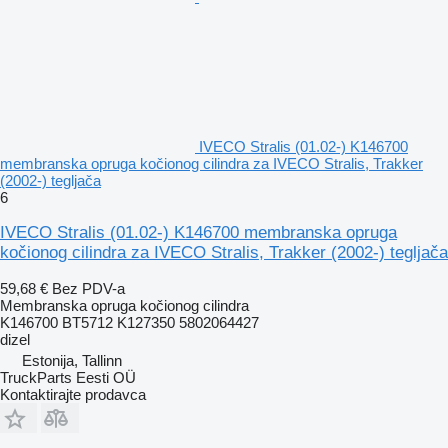
IVECO Stralis (01.02-) K146700
membranska opruga kočionog cilindra za IVECO Stralis, Trakker
(2002-) tegljača
6
IVECO Stralis (01.02-) K146700 membranska opruga
kočionog cilindra za IVECO Stralis, Trakker (2002-) tegljača
59,68 €
Bez PDV-a
Membranska opruga kočionog cilindra
K146700 BT5712 K127350 5802064427
dizel
Estonija, Tallinn
TruckParts Eesti OÜ
Kontaktirajte prodavca