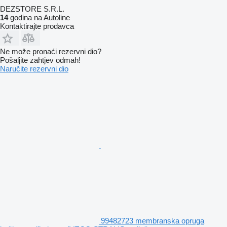
DEZSTORE S.R.L.
14
godina na Autoline
Kontaktirajte prodavca
Ne može pronaći rezervni dio?
Pošaljite zahtjev odmah!
Naručite rezervni dio
99482723 membranska opruga