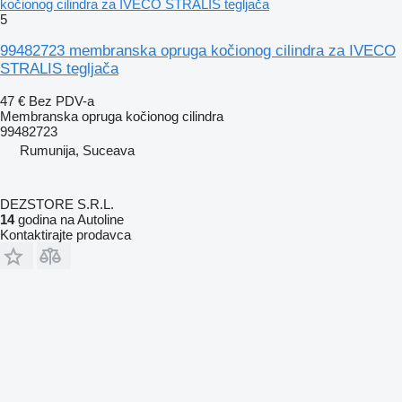
kočionog cilindra za IVECO STRALIS tegljača
5
99482723 membranska opruga kočionog cilindra za IVECO
STRALIS tegljača
47 €
Bez PDV-a
Membranska opruga kočionog cilindra
99482723
Rumunija, Suceava
DEZSTORE S.R.L.
14
godina na Autoline
Kontaktirajte prodavca