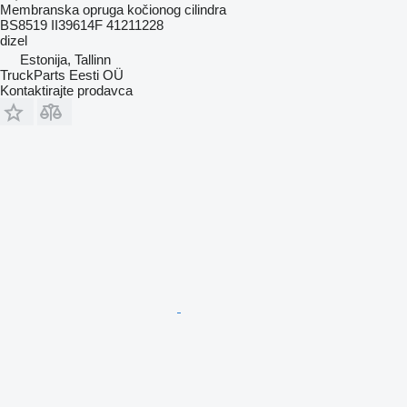
Membranska opruga kočionog cilindra
BS8519 II39614F 41211228
dizel
Estonija, Tallinn
TruckParts Eesti OÜ
Kontaktirajte prodavca