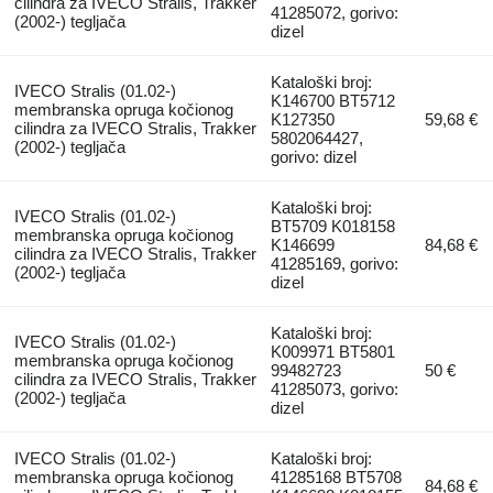
cilindra za IVECO Stralis, Trakker
41285072, gorivo:
(2002-) tegljača
dizel
Kataloški broj:
IVECO Stralis (01.02-)
K146700 BT5712
membranska opruga kočionog
K127350
59,68 €
cilindra za IVECO Stralis, Trakker
5802064427,
(2002-) tegljača
gorivo: dizel
Kataloški broj:
IVECO Stralis (01.02-)
BT5709 K018158
membranska opruga kočionog
K146699
84,68 €
cilindra za IVECO Stralis, Trakker
41285169, gorivo:
(2002-) tegljača
dizel
Kataloški broj:
IVECO Stralis (01.02-)
K009971 BT5801
membranska opruga kočionog
99482723
50 €
cilindra za IVECO Stralis, Trakker
41285073, gorivo:
(2002-) tegljača
dizel
IVECO Stralis (01.02-)
Kataloški broj:
membranska opruga kočionog
41285168 BT5708
84,68 €