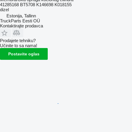
41285168 BT5708 K146698 K018155
dizel
Estonija, Tallinn
TruckParts Eesti OÜ
Kontaktirajte prodavca
Prodajete tehniku?
Učinite to sa nama!
Postavite oglas