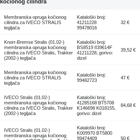
kočionog cilindra
Membranska opruga kočionog
Kataloški broj:
cilindra za IVECO STRALIS
41211228
32 €
tegljača
99478016
Knorr-Bremse Stralis (01.02-)
Kataloški broj:
membranska opruga kočionog
BS8519 II39614F
39,52 €
cilindra za IVECO Stralis, Trakker
41211228, gorivo:
(2002-) tegljača
dizel
Membranska opruga kočionog
Kataloški broj:
cilindra za IVECO STRALIS
47 €
99482723
tegljača
IVECO Stralis (01.02-)
Kataloški broj:
membranska opruga kočionog
41285168 BT5708
84,68 €
cilindra za IVECO Stralis, Trakker
K146698 K018155,
(2002-) tegljača
gorivo: dizel
Kataloški broj:
IVECO Stralis (01.02-)
K009970 BT5800
membranska opruga kočionog
99474409
50 €