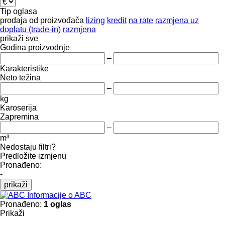
Tip oglasa
prodaja
od proizvođača
lizing
kredit
na rate
razmjena uz
doplatu (trade-in)
razmjena
prikaži sve
Godina proizvodnje
–
Karakteristike
Neto težina
–
kg
Karoserija
Zapremina
–
m³
Nedostaju filtri?
Predložite izmjenu
Pronađeno:
-
prikaži
Informacije o ABC
Pronađeno:
1 oglas
Prikaži