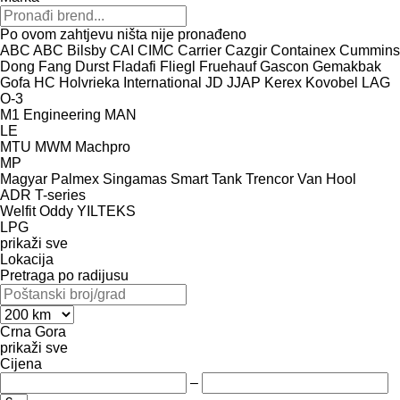
Po ovom zahtjevu ništa nije pronađeno
ABC
ABC
Bilsby
CAI
CIMC
Carrier
Cazgir
Containex
Cummins
Dong Fang
Durst
Fladafi
Fliegl
Fruehauf
Gascon
Gemakbak
Gofa
HC
Holvrieka
International
JD
JJAP
Kerex
Kovobel
LAG
O-3
M1 Engineering
MAN
LE
MTU
MWM
Machpro
MP
Magyar
Palmex
Singamas
Smart
Tank
Trencor
Van Hool
ADR
T-series
Welfit Oddy
YILTEKS
LPG
prikaži sve
Lokacija
Pretraga po radijusu
Crna Gora
prikaži sve
Cijena
–