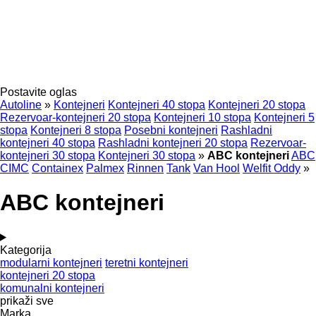
Postavite oglas
Autoline
»
Kontejneri
Kontejneri 40 stopa
Kontejneri 20 stopa
Rezervoar-kontejneri 20 stopa
Kontejneri 10 stopa
Kontejneri 5
stopa
Kontejneri 8 stopa
Posebni kontejneri
Rashladni
kontejneri 40 stopa
Rashladni kontejneri 20 stopa
Rezervoar-
kontejneri 30 stopa
Kontejneri 30 stopa
»
ABC kontejneri
ABC
CIMC
Containex
Palmex
Rinnen
Tank
Van Hool
Welfit Oddy
»
ABC kontejneri
Kategorija
modularni kontejneri
teretni kontejneri
kontejneri 20 stopa
komunalni kontejneri
prikaži sve
Marka