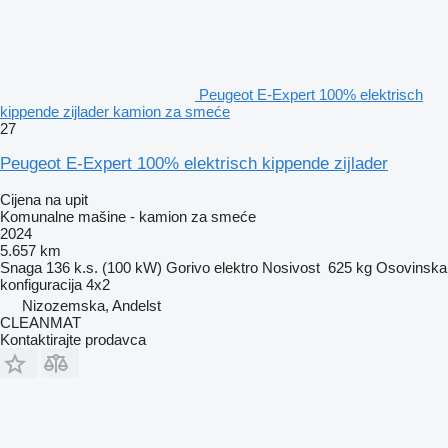
Peugeot E-Expert 100% elektrisch
kippende zijlader kamion za smeće
27
Peugeot E-Expert 100% elektrisch kippende zijlader
Cijena na upit
Komunalne mašine - kamion za smeće
2024
5.657 km
Snaga
136 k.s. (100 kW)
Gorivo
elektro
Nosivost
625 kg
Osovinska
konfiguracija
4x2
Nizozemska, Andelst
CLEANMAT
Kontaktirajte prodavca