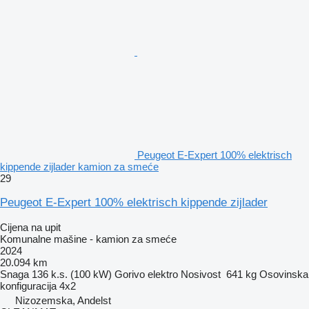
Peugeot E-Expert 100% elektrisch
kippende zijlader kamion za smeće
29
Peugeot E-Expert 100% elektrisch kippende zijlader
Cijena na upit
Komunalne mašine - kamion za smeće
2024
20.094 km
Snaga
136 k.s. (100 kW)
Gorivo
elektro
Nosivost
641 kg
Osovinska
konfiguracija
4x2
Nizozemska, Andelst