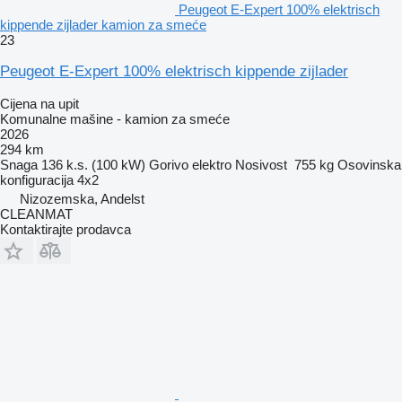
Peugeot E-Expert 100% elektrisch
kippende zijlader kamion za smeće
23
Peugeot E-Expert 100% elektrisch kippende zijlader
Cijena na upit
Komunalne mašine - kamion za smeće
2026
294 km
Snaga
136 k.s. (100 kW)
Gorivo
elektro
Nosivost
755 kg
Osovinska
konfiguracija
4x2
Nizozemska, Andelst
CLEANMAT
Kontaktirajte prodavca