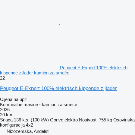
Peugeot E-Expert 100% elektrisch
kippende zijlader kamion za smeće
22
Peugeot E-Expert 100% elektrisch kippende zijlader
Cijena na upit
Komunalne mašine - kamion za smeće
2026
20 km
Snaga
136 k.s. (100 kW)
Gorivo
elektro
Nosivost
755 kg
Osovinska
konfiguracija
4x2
Nizozemska, Andelst