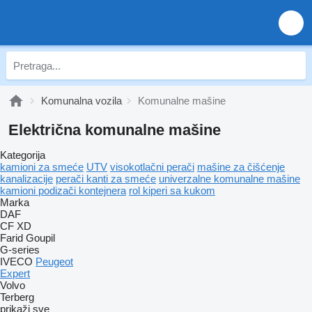
Komunalna vozila
Komunalne mašine
Električna komunalne mašine
Kategorija
kamioni za smeće
UTV
visokotlačni perači
mašine za čišćenje
kanalizacije
perači kanti za smeće
univerzalne komunalne mašine
kamioni podizači kontejnera
rol kiperi sa kukom
Marka
DAF
CF
XD
Farid
Goupil
G-series
IVECO
Peugeot
Expert
Volvo
Terberg
prikaži sve