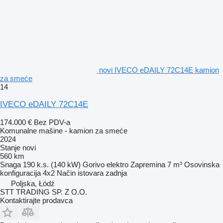
novi IVECO eDAILY 72C14E kamion
za smeće
14
IVECO eDAILY 72C14E
174.000 €
Bez PDV-a
Komunalne mašine - kamion za smeće
2024
Stanje
novi
560 km
Snaga
190 k.s. (140 kW)
Gorivo
elektro
Zapremina
7 m³
Osovinska
konfiguracija
4x2
Način istovara
zadnja
Poljska, Łódź
STT TRADING SP. Z O.O.
Kontaktirajte prodavca