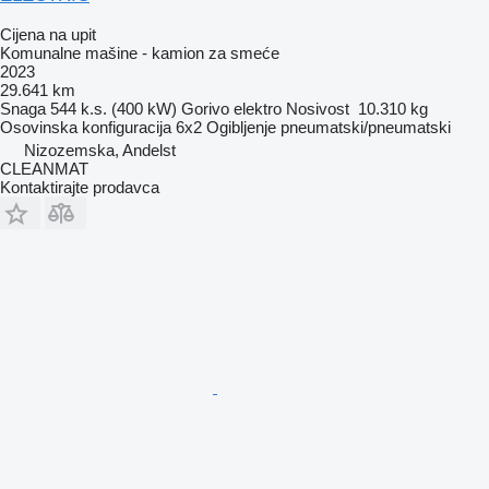
Cijena na upit
Komunalne mašine - kamion za smeće
2023
29.641 km
Snaga
544 k.s. (400 kW)
Gorivo
elektro
Nosivost
10.310 kg
Osovinska konfiguracija
6x2
Ogibljenje
pneumatski/pneumatski
Nizozemska, Andelst
CLEANMAT
Kontaktirajte prodavca