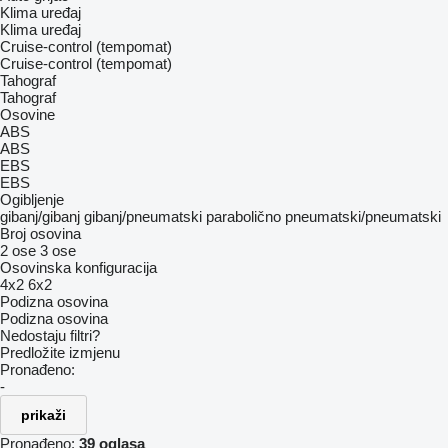
Klima uređaj
Klima uređaj
Cruise-control (tempomat)
Cruise-control (tempomat)
Tahograf
Tahograf
Osovine
ABS
ABS
EBS
EBS
Ogibljenje
gibanj/gibanj
gibanj/pneumatski
parabolično
pneumatski/pneumatski
Broj osovina
2 ose
3 ose
Osovinska konfiguracija
4x2
6x2
Podizna osovina
Podizna osovina
Nedostaju filtri?
Predložite izmjenu
Pronađeno:
-
prikaži
Pronađeno:
39 oglasa