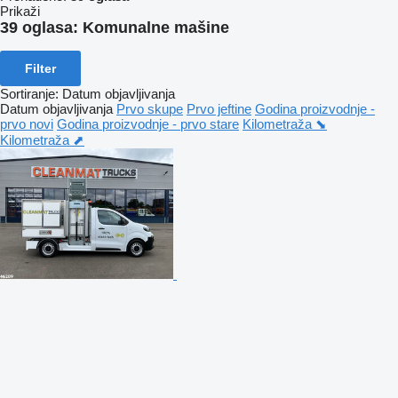
Prikaži
39 oglasa:
Komunalne mašine
Filter
Sortiranje
:
Datum objavljivanja
Datum objavljivanja
Prvo skupe
Prvo jeftine
Godina proizvodnje -
prvo novi
Godina proizvodnje - prvo stare
Kilometraža ⬊
Kilometraža ⬈