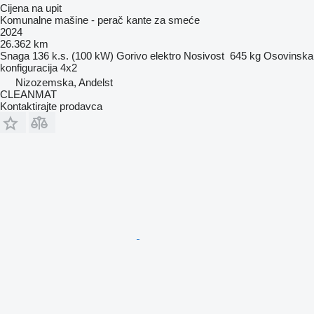
Cijena na upit
Komunalne mašine - perač kante za smeće
2024
26.362 km
Snaga
136 k.s. (100 kW)
Gorivo
elektro
Nosivost
645 kg
Osovinska
konfiguracija
4x2
Nizozemska, Andelst
CLEANMAT
Kontaktirajte prodavca