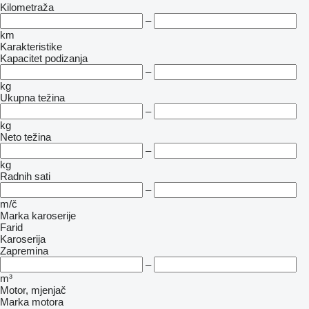
Kilometraža
–
km
Karakteristike
Kapacitet podizanja
–
kg
Ukupna težina
–
kg
Neto težina
–
kg
Radnih sati
–
m/č
Marka karoserije
Farid
Karoserija
Zapremina
–
m³
Motor, mjenjač
Marka motora