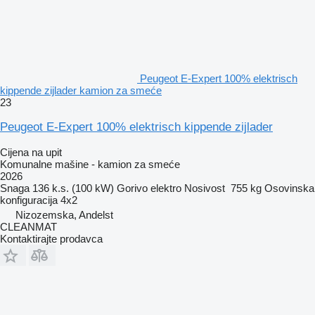
Peugeot E-Expert 100% elektrisch
kippende zijlader kamion za smeće
23
Peugeot E-Expert 100% elektrisch kippende zijlader
Cijena na upit
Komunalne mašine - kamion za smeće
2026
Snaga
136 k.s. (100 kW)
Gorivo
elektro
Nosivost
755 kg
Osovinska
konfiguracija
4x2
Nizozemska, Andelst
CLEANMAT
Kontaktirajte prodavca