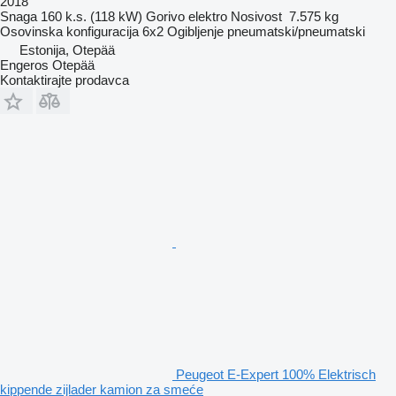
2018
Snaga
160 k.s. (118 kW)
Gorivo
elektro
Nosivost
7.575 kg
Osovinska konfiguracija
6x2
Ogibljenje
pneumatski/pneumatski
Estonija, Otepää
Engeros Otepää
Kontaktirajte prodavca
Peugeot E-Expert 100% Elektrisch
kippende zijlader kamion za smeće