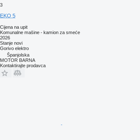
3
EKO 5
Cijena na upit
Komunalne mašine - kamion za smeće
2026
Stanje
novi
Gorivo
elektro
Španjolska
MOTOR BARNA
Kontaktirajte prodavca