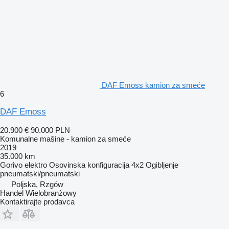
DAF Emoss kamion za smeće
6
DAF Emoss
20.900 €
90.000 PLN
Komunalne mašine - kamion za smeće
2019
35.000 km
Gorivo
elektro
Osovinska konfiguracija
4x2
Ogibljenje
pneumatski/pneumatski
Poljska, Rzgów
Handel Wielobranżowy
Kontaktirajte prodavca