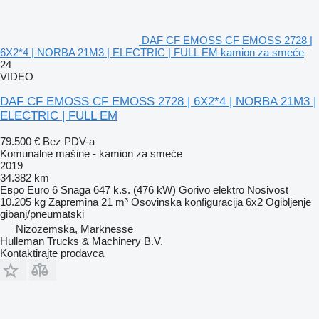
DAF CF EMOSS CF EMOSS 2728 |
6X2*4 | NORBA 21M3 | ELECTRIC | FULL EM kamion za smeće
24
VIDEO
DAF CF EMOSS CF EMOSS 2728 | 6X2*4 | NORBA 21M3 |
ELECTRIC | FULL EM
79.500 €
Bez PDV-a
Komunalne mašine - kamion za smeće
2019
34.382 km
Евро
Euro 6
Snaga
647 k.s. (476 kW)
Gorivo
elektro
Nosivost
10.205 kg
Zapremina
21 m³
Osovinska konfiguracija
6x2
Ogibljenje
gibanj/pneumatski
Nizozemska, Marknesse
Hulleman Trucks & Machinery B.V.
Kontaktirajte prodavca