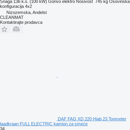
Snaga
136 k.s. (100 kW)
Gorivo
elektro
Nosivost
745 kg
Osovinska
konfiguracija
4x2
Nizozemska, Andelst
CLEANMAT
Kontaktirajte prodavca
DAF FAG XD 220 Hiab 23 Tonmeter
laadkraan FULL ELECTRIC kamion za smeće
34