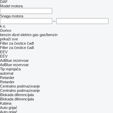
DAF
Model motora
Snaga motora
–
k.s.
Gorivo
benzin
dizel
elektro
gas
gas/benzin
prikaži sve
Filter za čestice čađi
Filter za čestice čađi
EEV
EEV
AdBlue rezervoar
AdBlue rezervoar
Tip mјenjača
automat
Retarder
Retarder
Centralno podmazivanje
Centralno podmazivanje
Blokada diferencijala
Blokada diferencijala
Kabina
Auto grijač
Auto grijač