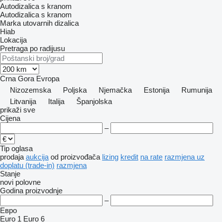
Autodizalica s kranom
Autodizalica s kranom
Marka utovarnih dizalica
Hiab
Lokacija
Pretraga po radijusu
Crna Gora
Evropa
Nizozemska
Poljska
Njemačka
Estonija
Rumunija
Litvanija
Italija
Španjolska
prikaži sve
Cijena
–
Tip oglasa
prodaja
aukcija
od proizvođača
lizing
kredit
na rate
razmjena uz
doplatu (trade-in)
razmjena
Stanje
novi
polovne
Godina proizvodnje
–
Евро
Euro 1
Euro 6