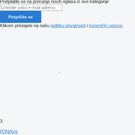
Pretplatite se na primanje novih oglasa iz ove kategorije
Potpišite se
Klikom pristajete na našu
politiku privatnosti
i
korisnički ugovor
.
3
IONAxs