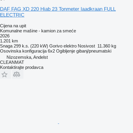
DAF FAG XD 220 Hiab 23 Tonmeter laadkraan FULL
ELECTRIC
Cijena na upit
Komunalne mašine - kamion za smeće
2026
1.201 km
Snaga
299 k.s. (220 kW)
Gorivo
elektro
Nosivost
11.360 kg
Osovinska konfiguracija
6x2
Ogibljenje
gibanj/pneumatski
Nizozemska, Andelst
CLEANMAT
Kontaktirajte prodavca