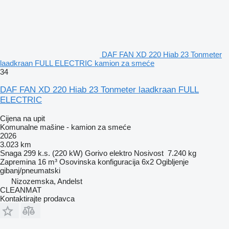
DAF FAN XD 220 Hiab 23 Tonmeter
laadkraan FULL ELECTRIC kamion za smeće
34
DAF FAN XD 220 Hiab 23 Tonmeter laadkraan FULL
ELECTRIC
Cijena na upit
Komunalne mašine - kamion za smeće
2026
3.023 km
Snaga
299 k.s. (220 kW)
Gorivo
elektro
Nosivost
7.240 kg
Zapremina
16 m³
Osovinska konfiguracija
6x2
Ogibljenje
gibanj/pneumatski
Nizozemska, Andelst
CLEANMAT
Kontaktirajte prodavca