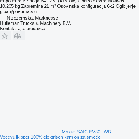
Евро
Euro 6
Snaga
647 k.s. (476 kW)
Gorivo
elektro
Nosivost
10.205 kg
Zapremina
21 m³
Osovinska konfiguracija
6x2
Ogibljenje
gibanj/pneumatski
Nizozemska, Marknesse
Hulleman Trucks & Machinery B.V.
Kontaktirajte prodavca
Maxus SAIC EV80 LWB
Veegvuilkipper 100% elektrisch kamion za smeće