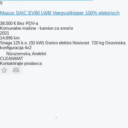
9
Maxus SAIC EV80 LWB Veegvuilkipper 100% elektrisch
38.500 €
Bez PDV-a
Komunalne mašine - kamion za smeće
2021
14.896 km
Snaga
125 k.s. (92 kW)
Gorivo
elektro
Nosivost
720 kg
Osovinska
konfiguracija
4x2
Nizozemska, Andelst
CLEANMAT
Kontaktirajte prodavca