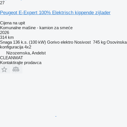
27
Peugeot E-Expert 100% Elektrisch kippende zijlader
Cijena na upit
Komunalne mašine - kamion za smeće
2026
314 km
Snaga
136 k.s. (100 kW)
Gorivo
elektro
Nosivost
745 kg
Osovinska
konfiguracija
4x2
Nizozemska, Andelst
CLEANMAT
Kontaktirajte prodavca