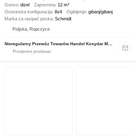
Gorivo
dizel
Zapremina
12 m³
Osovinska konfiguracija
8x4
Ogibljenje
gibanj/gibanj
Marka za rasipač peska
Schmidt
Poljska, Ropczyce
Nieregularny Przewóz Towarów Handel Kosydar Marcin