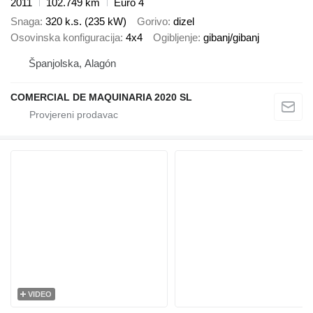
2011
102.749 km
Euro 4
Snaga
320 k.s. (235 kW)
Gorivo
dizel
Osovinska konfiguracija
4x4
Ogibljenje
gibanj/gibanj
Španjolska, Alagón
COMERCIAL DE MAQUINARIA 2020 SL
VIDEO