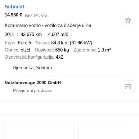
Schmidt
14.950 €
Bez PDV-a
Komunalno vozilo - vozilo za čišćenje ulica
2011
83.675 km
4.607 m/č
Евро
Euro 5
Snaga
84.3 k.s. (61.96 kW)
Gorivo
dizel
Nosivost
650 kg
Zapremina
1,8 m³
Osovinska konfiguracija
4x2
Njemačka, Sottrum
Nutzfahrzeuge 2000 GmbH