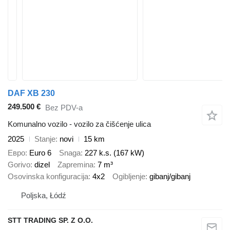
DAF XB 230
249.500 €
Bez PDV-a
Komunalno vozilo - vozilo za čišćenje ulica
2025
Stanje
novi
15 km
Евро
Euro 6
Snaga
227 k.s. (167 kW)
Gorivo
dizel
Zapremina
7 m³
Osovinska konfiguracija
4x2
Ogibljenje
gibanj/gibanj
Poljska, Łódź
STT TRADING SP. Z O.O.