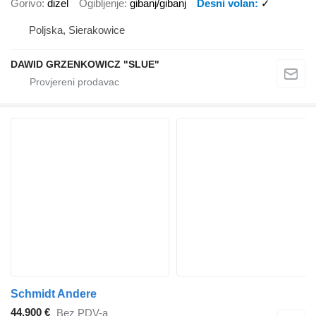
Gorivo
dizel
Ogibljenje
gibanj/gibanj
Desni volan
✓
Poljska, Sierakowice
DAWID GRZENKOWICZ "SLUE"
Schmidt Andere
44.900 €
Bez PDV-a