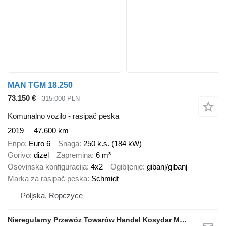
MAN TGM 18.250
73.150 €
315.000 PLN
Komunalno vozilo - rasipač peska
2019
47.600 km
Евро
Euro 6
Snaga
250 k.s. (184 kW)
Gorivo
dizel
Zapremina
6 m³
Osovinska konfiguracija
4x2
Ogibljenje
gibanj/gibanj
Marka za rasipač peska
Schmidt
Poljska, Ropczyce
Nieregularny Przewóz Towarów Handel Kosydar Marcin