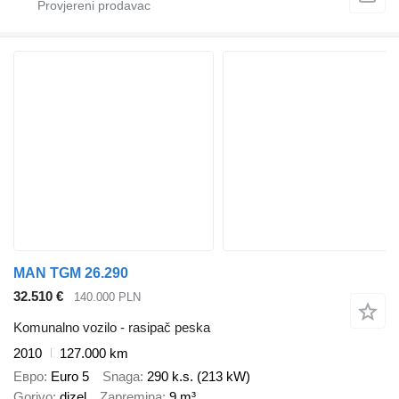
MAN TGM 26.290
32.510 €
140.000 PLN
Komunalno vozilo - rasipač peska
2010
127.000 km
Евро
Euro 5
Snaga
290 k.s. (213 kW)
Gorivo
dizel
Zapremina
9 m³