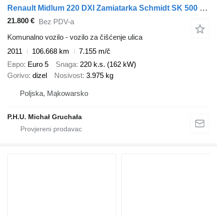
Renault Midlum 220 DXI Zamiatarka Schmidt SK 500 karcher FILM
21.800 €
Bez PDV-a
Komunalno vozilo - vozilo za čišćenje ulica
2011
106.668 km
7.155 m/č
Евро
Euro 5
Snaga
220 k.s. (162 kW)
Gorivo
dizel
Nosivost
3.975 kg
Poljska, Mąkowarsko
P.H.U. Michał Gruchała