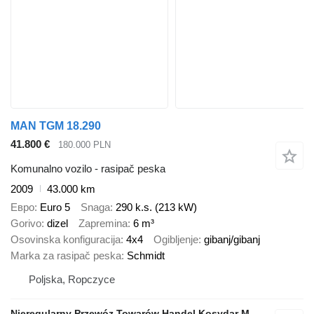
MAN TGM 18.290
41.800 €
180.000 PLN
Komunalno vozilo - rasipač peska
2009
43.000 km
Евро
Euro 5
Snaga
290 k.s. (213 kW)
Gorivo
dizel
Zapremina
6 m³
Osovinska konfiguracija
4x4
Ogibljenje
gibanj/gibanj
Marka za rasipač peska
Schmidt
Poljska, Ropczyce
Nieregularny Przewóz Towarów Handel Kosydar Marcin