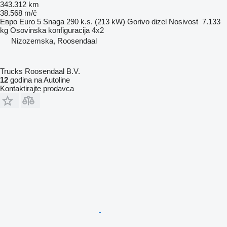
343.312 km
38.568 m/č
Евро
Euro 5
Snaga
290 k.s. (213 kW)
Gorivo
dizel
Nosivost
7.133
kg
Osovinska konfiguracija
4x2
Nizozemska, Roosendaal
Trucks Roosendaal B.V.
12
godina na Autoline
Kontaktirajte prodavca