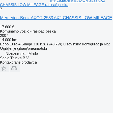
Mercedes-Benz AXOR 2533 6X2
CHASSIS LOW MILEAGE rasipač peska
7
Mercedes-Benz AXOR 2533 6X2 CHASSIS LOW MILEAGE
17.600 €
Komunalno vozilo - rasipač peska
2007
14.000 km
Евро
Euro 4
Snaga
330 k.s. (243 kW)
Osovinska konfiguracija
6x2
Ogibljenje
gibanj/pneumatski
Nizozemska, Made
Scala Trucks B.V.
Kontaktirajte prodavca