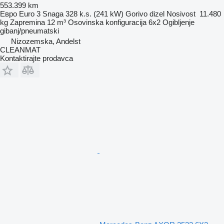
553.399 km
Евро
Euro 3
Snaga
328 k.s. (241 kW)
Gorivo
dizel
Nosivost
11.480
kg
Zapremina
12 m³
Osovinska konfiguracija
6x2
Ogibljenje
gibanj/pneumatski
Nizozemska, Andelst
CLEANMAT
Kontaktirajte prodavca