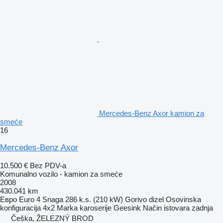
Mercedes-Benz Axor kamion za
smeće
16
Mercedes-Benz Axor
10.500 €
Bez PDV-a
Komunalno vozilo - kamion za smeće
2008
430.041 km
Евро
Euro 4
Snaga
286 k.s. (210 kW)
Gorivo
dizel
Osovinska
konfiguracija
4x2
Marka karoserije
Geesink
Način istovara
zadnja
Češka, ŽELEZNÝ BROD