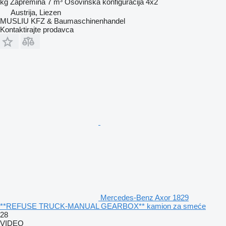
kg
Zapremina
7 m³
Osovinska konfiguracija
4x2
Austrija, Liezen
MUSLIU KFZ & Baumaschinenhandel
Kontaktirajte prodavca
Mercedes-Benz Axor 1829
**REFUSE TRUCK-MANUAL GEARBOX** kamion za smeće
28
VIDEO