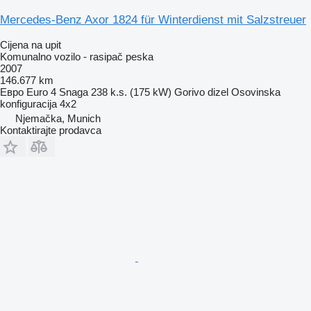
Mercedes-Benz Axor 1824 für Winterdienst mit Salzstreuer
Cijena na upit
Komunalno vozilo - rasipač peska
2007
146.677 km
Евро
Euro 4
Snaga
238 k.s. (175 kW)
Gorivo
dizel
Osovinska
konfiguracija
4x2
Njemačka, Munich
Kontaktirajte prodavca