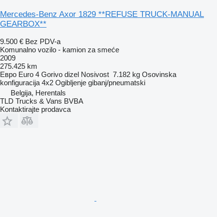
Mercedes-Benz Axor 1829 **REFUSE TRUCK-MANUAL
GEARBOX**
9.500 €
Bez PDV-a
Komunalno vozilo - kamion za smeće
2009
275.425 km
Евро
Euro 4
Gorivo
dizel
Nosivost
7.182 kg
Osovinska
konfiguracija
4x2
Ogibljenje
gibanj/pneumatski
Belgija, Herentals
TLD Trucks & Vans BVBA
Kontaktirajte prodavca