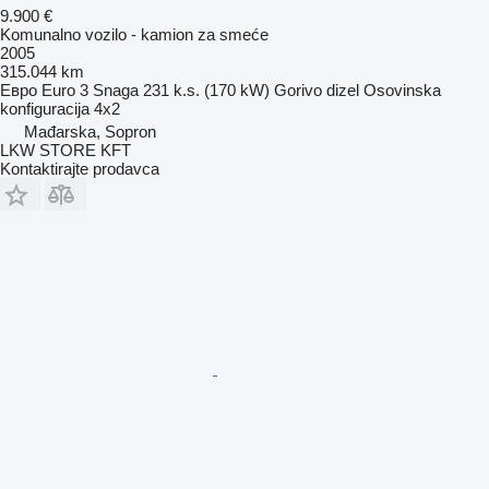
9.900 €
Komunalno vozilo - kamion za smeće
2005
315.044 km
Евро
Euro 3
Snaga
231 k.s. (170 kW)
Gorivo
dizel
Osovinska
konfiguracija
4x2
Mađarska, Sopron
LKW STORE KFT
Kontaktirajte prodavca