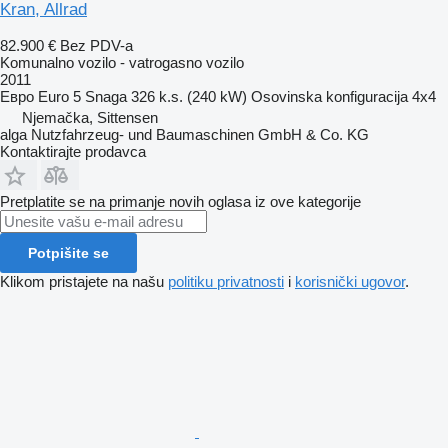
Kran, Allrad
82.900 €
Bez PDV-a
Komunalno vozilo - vatrogasno vozilo
2011
Евро
Euro 5
Snaga
326 k.s. (240 kW)
Osovinska konfiguracija
4x4
Njemačka, Sittensen
alga Nutzfahrzeug- und Baumaschinen GmbH & Co. KG
Kontaktirajte prodavca
Pretplatite se na primanje novih oglasa iz ove kategorije
Potpišite se
Klikom pristajete na našu
politiku privatnosti
i
korisnički ugovor
.