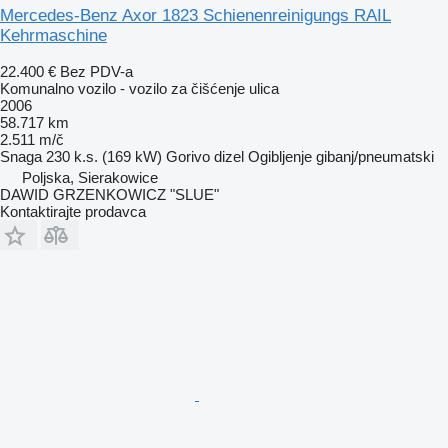
Mercedes-Benz Axor 1823 Schienenreinigungs RAIL
Kehrmaschine
22.400 €
Bez PDV-a
Komunalno vozilo - vozilo za čišćenje ulica
2006
58.717 km
2.511 m/č
Snaga
230 k.s. (169 kW)
Gorivo
dizel
Ogibljenje
gibanj/pneumatski
Poljska, Sierakowice
DAWID GRZENKOWICZ "SLUE"
Kontaktirajte prodavca