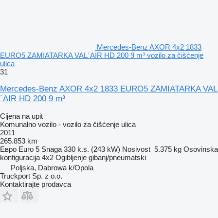
Mercedes-Benz AXOR 4x2 1833
EURO5 ZAMIATARKA VAL´AIR HD 200 9 m³ vozilo za čišćenje
ulica
31
Mercedes-Benz AXOR 4x2 1833 EURO5 ZAMIATARKA VAL
´AIR HD 200 9 m³
Cijena na upit
Komunalno vozilo - vozilo za čišćenje ulica
2011
265.853 km
Евро
Euro 5
Snaga
330 k.s. (243 kW)
Nosivost
5.375 kg
Osovinska
konfiguracija
4x2
Ogibljenje
gibanj/pneumatski
Poljska, Dabrowa k/Opola
Truckport Sp. z o.o.
Kontaktirajte prodavca