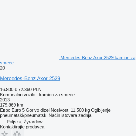
Mercedes-Benz Axor 2529 kamion za
smeće
20
Mercedes-Benz Axor 2529
16.800 €
72.360 PLN
Komunalno vozilo - kamion za smeće
2013
179.869 km
Евро
Euro 5
Gorivo
dizel
Nosivost
11.500 kg
Ogibljenje
pneumatski/pneumatski
Način istovara
zadnja
Poljska, Żyrardów
Kontaktirajte prodavca