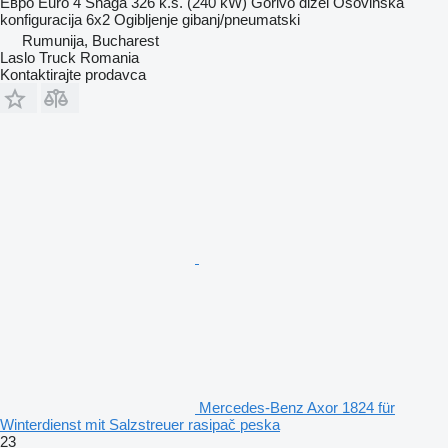
Евро
Euro 4
Snaga
326 k.s. (240 kW)
Gorivo
dizel
Osovinska
konfiguracija
6x2
Ogibljenje
gibanj/pneumatski
Rumunija, Bucharest
Laslo Truck Romania
Kontaktirajte prodavca
Mercedes-Benz Axor 1824 für
Winterdienst mit Salzstreuer rasipač peska
23