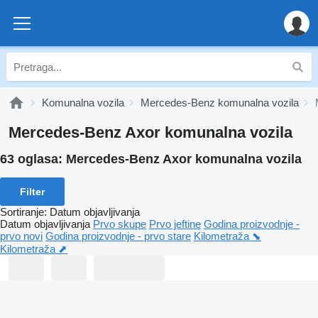
Komunalna vozila
Mercedes-Benz komunalna vozila
Mercedes-Benz Axor komunalna vozila
63 oglasa:
Mercedes-Benz Axor komunalna vozila
Filter
Sortiranje
:
Datum objavljivanja
Datum objavljivanja
Prvo skupe
Prvo jeftine
Godina proizvodnje -
prvo novi
Godina proizvodnje - prvo stare
Kilometraža ⬊
Kilometraža ⬈