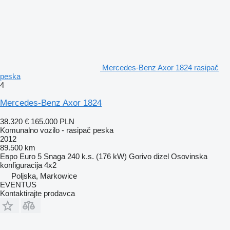
Mercedes-Benz Axor 1824 rasipač
peska
4
Mercedes-Benz Axor 1824
38.320 €
165.000 PLN
Komunalno vozilo - rasipač peska
2012
89.500 km
Евро
Euro 5
Snaga
240 k.s. (176 kW)
Gorivo
dizel
Osovinska
konfiguracija
4x2
Poljska, Markowice
EVENTUS
Kontaktirajte prodavca