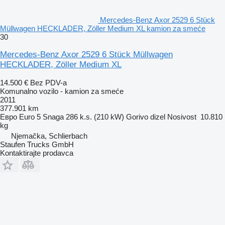
Mercedes-Benz Axor 2529 6 Stück
Müllwagen HECKLADER, Zöller Medium XL kamion za smeće
30
Mercedes-Benz Axor 2529 6 Stück Müllwagen
HECKLADER, Zöller Medium XL
14.500 €
Bez PDV-a
Komunalno vozilo - kamion za smeće
2011
377.901 km
Евро
Euro 5
Snaga
286 k.s. (210 kW)
Gorivo
dizel
Nosivost
10.810
kg
Njemačka, Schlierbach
Staufen Trucks GmbH
Kontaktirajte prodavca